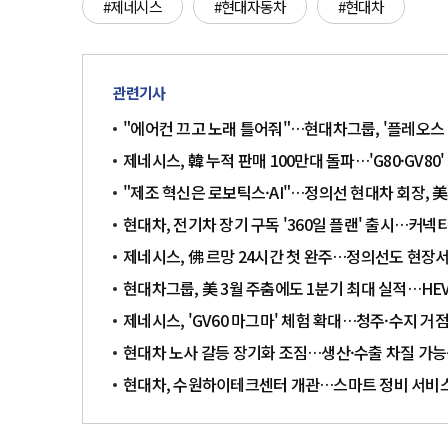
#제네시스
#현대자동차
#현대차
관련기사
"에어컨 끄고 노래 틀어줘"…현대차그룹, '플레오스 
제네시스, 韓 누적 판매 100만대 돌파…'G80·GV80
"제조 혁신은 로보틱스·AI"…정의선 현대차 회장, 美
현대차, 전기차 장기 구독 '360일 플랜' 출시…커넥
제네시스, 佛 르망 24시간 첫 완주…정의선도 현장서
현대차그룹, 美 3월 주춤에도 1분기 최대 실적…HEV
제네시스, 'GV60 마그마' 체험 확대…청주·수지 거
현대차 노사 갈등 장기화 조짐…생산·수출 차질 가
현대차, 수원하이테크센터 개관…스마트 정비 서비