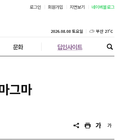
로그인
회원가입
지면보기
네이버블로그
부산 27˚C
대구 26˚C
2026.08.08 토요일
문화
딥인사이트
인천 26˚C
광주 27˚C
대전 26˚C
 마그마
울산 26˚C
강릉 20˚C
제주 29˚C