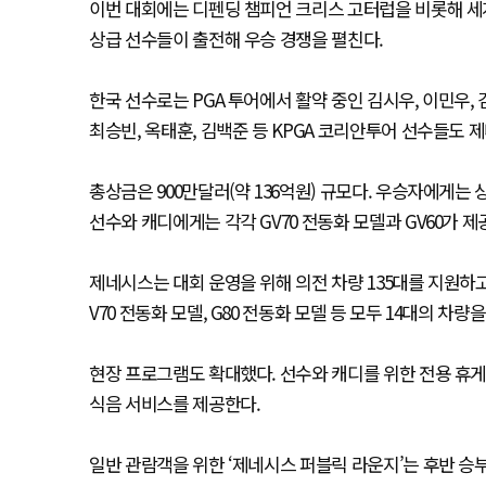
이번 대회에는 디펜딩 챔피언 크리스 고터럽을 비롯해 세계랭
상급 선수들이 출전해 우승 경쟁을 펼친다.
한국 선수로는 PGA 투어에서 활약 중인 김시우, 이민우,
최승빈, 옥태훈, 김백준 등 KPGA 코리안투어 선수들도 
총상금은 900만달러(약 136억원) 규모다. 우승자에게는 
선수와 캐디에게는 각각 GV70 전동화 모델과 GV60가 제
제네시스는 대회 운영을 위해 의전 차량 135대를 지원하고 코
V70 전동화 모델, G80 전동화 모델 등 모두 14대의 차량
현장 프로그램도 확대했다. 선수와 캐디를 위한 전용 휴게
식음 서비스를 제공한다.
일반 관람객을 위한 ‘제네시스 퍼블릭 라운지’는 후반 승부