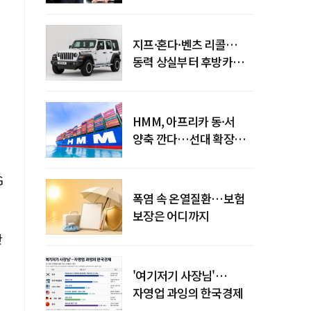
엇갈린 수익화 시계
지프·혼다·벤츠 리콜…
동력 상실부터 후방카메라
먹통까지
HMM, 아프리카 동·서
양축 깐다…선대 확장
다음은 '운영 전략'
G
폭염 속 온열질환…보험
보장은 어디까지
한
'여기저기 사장님'…
자영업 과잉의 한국경제