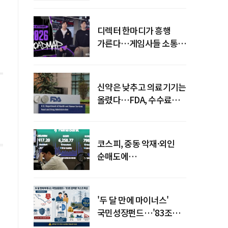
디렉터 한마디가 흥행
가른다…게임사들 소통
강화 이유
신약은 낮추고 의료기기는
올렸다…FDA, 수수료
개편
코스피, 중동 악재·외인
순매도에
하락…"하이닉스 또
급락"
'두 달 만에 마이너스'
국민성장펀드…'83조
전력망' 리스크 확산