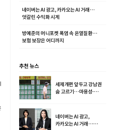
네이버는 AI 광고, 카카오는 AI 거래…
엇갈린 수익화 시계
방예준의 머니포켓 폭염 속 온열질환…
보험 보장은 어디까지
추천 뉴스
네
세제개편 앞두고 강남권
숨 고르기…마용성·
강북은 상승세 지속
운
네이버는 AI 광고,
카카오는 AI 거래…