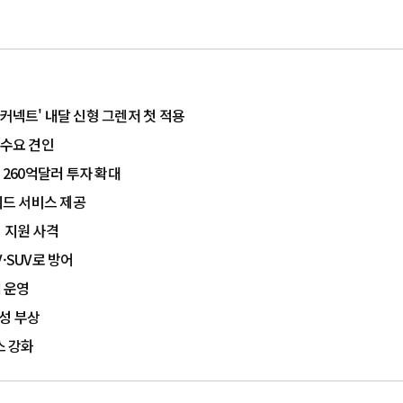
커넥트' 내달 신형 그렌저 첫 적용
' 수요 견인
 260억달러 투자 확대
티드 서비스 제공
 지원 사격
·SUV로 방어
점 운영
능성 부상
스 강화