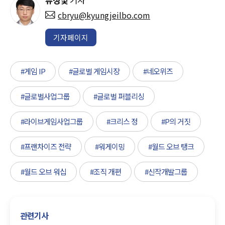
cbryu@kyungjeilbo.com
기자페이지
#게임 IP
#글로벌 게임시장
#네오위즈
#글로벌사업그룹
#글로벌 퍼블리싱
#라이브게임사업그룹
#크리스 정
#P의 거짓
#프랜차이즈 전략
#워게이밍
#월드 오브 탱크
#월드 오브 워십
#조직 개편
#신작개발그룹
관련기사