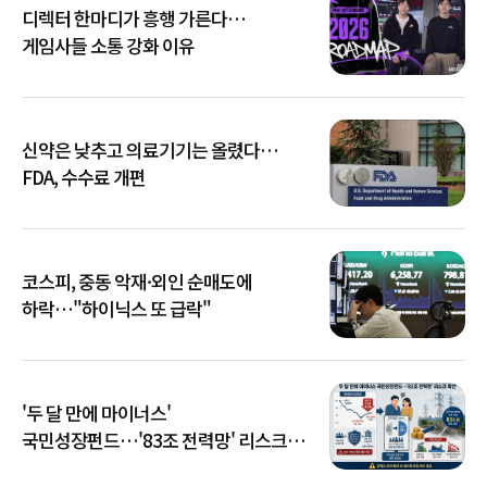
디렉터 한마디가 흥행 가른다…
게임사들 소통 강화 이유
신약은 낮추고 의료기기는 올렸다…
FDA, 수수료 개편
코스피, 중동 악재·외인 순매도에
하락…"하이닉스 또 급락"
'두 달 만에 마이너스'
국민성장펀드…'83조 전력망' 리스크
확산