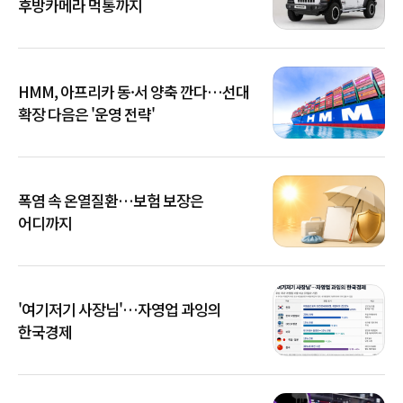
후방카메라 먹통까지
HMM, 아프리카 동·서 양축 깐다…선대
확장 다음은 '운영 전략'
폭염 속 온열질환…보험 보장은
어디까지
'여기저기 사장님'…자영업 과잉의
한국경제