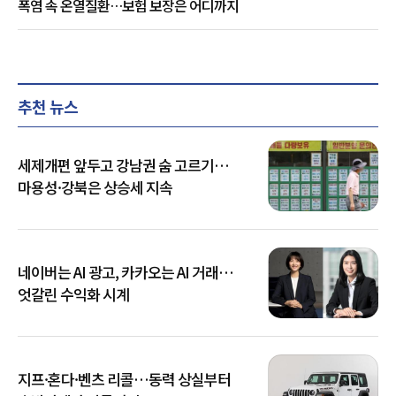
폭염 속 온열질환…보험 보장은 어디까지
추천 뉴스
세제개편 앞두고 강남권 숨 고르기…
마용성·강북은 상승세 지속
네이버는 AI 광고, 카카오는 AI 거래…
엇갈린 수익화 시계
지프·혼다·벤츠 리콜…동력 상실부터