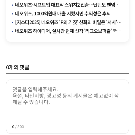
네오위즈·시프트업 대표작 스위치2 진출…닌텐도 팬넘
노린다
네오위즈, 1000억원대 매출 지켰지만 수익성은 후퇴
[지스타2025] 네오위즈 'P의 거짓' 신화의 비밀은 '서사'…
K게임의 성공 방정식을 다시 쓰다
네오위즈 하이디어, 실시간 턴제 신작 '리그오브퍼즐' 국내
출시
0
개의 댓글
0
/ 300