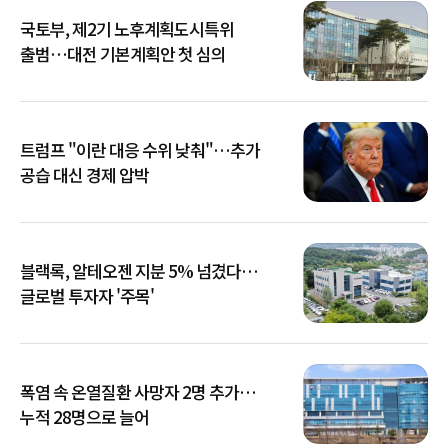
국토부, 제2기 노후계획도시특위
출범…대전 기본계획안 첫 심의
트럼프 "이란 대응 수위 낮춰"…추가
공습 대신 경제 압박
블랙록, 알테오젠 지분 5% 넘겼다…
글로벌 투자자 '주목'
폭염 속 온열질환 사망자 2명 추가…
누적 28명으로 늘어