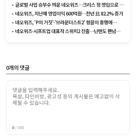
글로벌 사업 승부수 띄운 네오위즈…크리스 정 영입으로 IP
확대
네오위즈, 지난해 영업이익 600억원…전년 比 82.2% 증가
네오위즈, 'P의 거짓'·'브라운더스트2' 쌍끌이 흥행에
3분기 영업익 310% '급증'
네오위즈·시프트업 대표작 스위치2 진출…닌텐도 팬넘
노린다
0
개의 댓글
0
/ 300