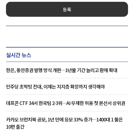
등록
실시간 뉴스
한은, 통안증권 발행 방식 개편…1년물 기간 늘리고 환매 확대
민주당 초박빙 전대, 이제는 지지층 확장까지 생각해야
데프콘 CTF 34서 한국팀 2·3위…AI 무제한 허용 첫 본선서 상위권
카카오 브런치북 공모, 1년 만에 응모 33% 증가…1400대 1 뚫은
10편 출간