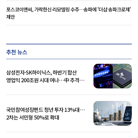
포스코이앤씨, 가락한신 리모델링 수주…송파에 '더샵 송파크로제'
제안
추천 뉴스
삼성전자·SK하이닉스, 하반기 합산
영업익 200조원 시대 여나…中 추격은
부담
국민참여성장펀드 청년 투자 13%대…
2차는 서민형 50%로 확대