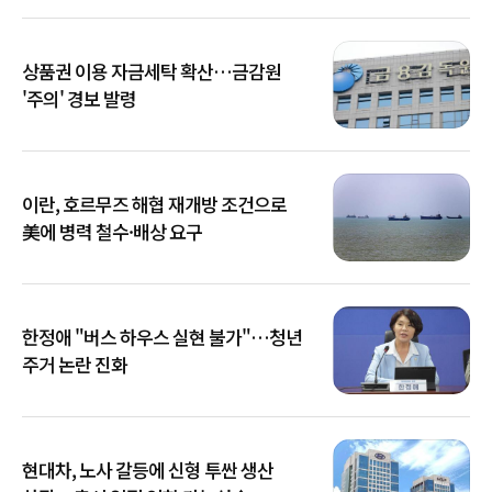
상품권 이용 자금세탁 확산…금감원
'주의' 경보 발령
이란, 호르무즈 해협 재개방 조건으로
美에 병력 철수·배상 요구
한정애 "버스 하우스 실현 불가"…청년
주거 논란 진화
현대차, 노사 갈등에 신형 투싼 생산