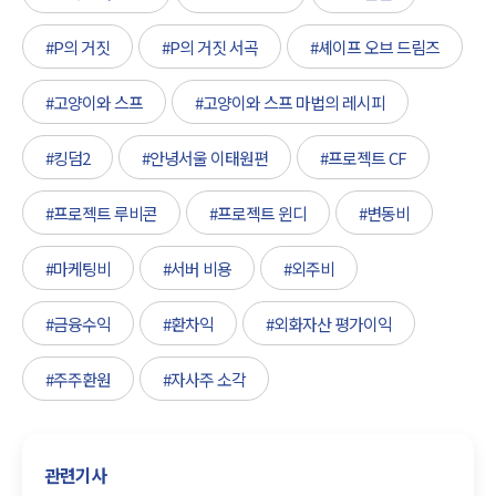
#P의 거짓
#P의 거짓 서곡
#셰이프 오브 드림즈
#고양이와 스프
#고양이와 스프 마법의 레시피
#킹덤2
#안녕서울 이태원편
#프로젝트 CF
#프로젝트 루비콘
#프로젝트 윈디
#변동비
#마케팅비
#서버 비용
#외주비
#금융수익
#환차익
#외화자산 평가이익
#주주환원
#자사주 소각
관련기사