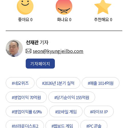
좋아요
0
화나요
0
추천해요
0
선재관
기자
seon@kyungjeilbo.com
기자페이지
#네오위즈
#2026년 1분기 실적
#매출 1014억원
#영업이익 70억원
#당기순이익 155억원
#영업이익률 6.9%
#모바일 게임
#라이브 IP
#브라운더스트2
#웹보드 게임
#PC 콘솔