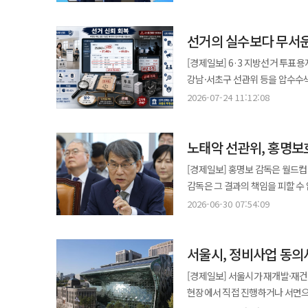
구도가 됐다. 민주당은 지난 2일 울산과 부산, 경남 창원에서 합동연설회를 개최한 뒤 부·울·경 권리당원 투표 결과를
발표했다. 개표 결과 정 후보는 부·울·경에서 46.65%를 얻어 43.85%를 기록한 김 후보를 2.8%포인트(p) 차로 앞섰다.
선거의 실수보다 무서운
송영길 후보는 9.50%를 기록했다. 지역별로는 부산과 경남이 승부를 갈랐다. 정 후보는 부산에서 48.76%, 
46.08%를 득표하며 각각 43.2
[경제일보] 6·3 지방선거 투표
후보(43.30%)를 앞섰다. 충청권과 부·울·경을 합산한 누적 득표율은 정 후보 45.51%, 김 후보 44.52%, 송 후보 9.97%
강남·서초구 선관위 등을 압수수색
로 집계됐다. 두 후보의 격차는 불과 0.99%p, 표
절차를 거치지 않고 전산 통계를
2026-07-24 11:12:08
완전히 뒤집혔다는 점이다. 정 후보는 전날 충청권 경선에서 자신의 정치적 기반으로 평가받는 지역에서 김 후보에게
의한 공무집행방해 등의 혐의가 적시된 것으로 전해졌다. 수사기관
0.44%p 차로 패하면서 초반 
수치를 나눠 입력하자는 취지의 내
큰 승리를 거두면서 누적 선두를 탈환했다. 특히 부산과 경남에서 비교적 큰 격차를 만든 점은
노태악 선관위, 홍명보
혐의다. 실제로 누가 어떤 수치를
경선에도 적지 않은 영향을 줄 것이란 분석이다. 정 후보는 결과 발표 직후 "역
조사를 통해 규명돼야 한다. 성급한 부정선거 
[경제일보] 홍명보 감독은 월드컵
감사드린다"며 "노무현과 문재인
입력 실수로 넘길 일이 아니다. 
감독은 그 결과의 책임을 피할 수
김 후보 측도 예상보다 선전했다는 평가를 내놓았다. 김 후보 측은 "더
절차를 피한 채 전산상 숫자를 임
경기를 준비하고, 전술과 선수 구성을 다시 손 볼 시간이
고무적인 결과"라며 남은 일정에서 충분히 역전이
2026-06-30 07:54:09
시스템에 대한 신뢰 자체를 무너뜨린다. 선관위는 앞서 투표용지 부족 사태를 지역별 분배 실패
사태의 책임을 지고 사퇴했다. 선
경쟁이자 이재명 정부 후반기 국정 운
설명했다. 송파구 전체로는 투표
승패가 아니라, 국민이 투표소에서 한 표를
수치만으로 최종 승부를 예단하기는 어렵다. 이번 누적 득표율에는 전략 지역으로 
관리 부실에 이어 투표율 통계까지
서울시, 정비사업 동
그러나 사퇴가 남기는 무게까지 
반영되지 않았다. 민주당은 경남과 대구·경북을 전략 지역으로 지정해 권리당원과 대의원 투표에 가산점을 적용하기로
아니라 조직의 보고·통제 체계가 작동하지 않은 사건으로
기회가 있다. 반면 투표용지가 없
했다. 최종 득표율은 8월 17일 전당대회에
[경제일보] 서울시가 재개발·재건
신뢰다. 국민은 자신의 한 표가 
유권자에게는 다음 경기가 없다. 그 한 표는
대의원 투표와 국민여론조사 결과가 남아 있다. 민주당 대표 선거는 대의원·권리
현장에서 직접 진행하거나 서면으
받아들일 수 있다. 선거기관 직원
우발적 혼선으로 정리할 수 없다.
합산해 결정되는 만큼 일반 국민의 평가가 최종 