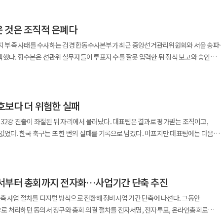
 것은 조직적 은폐다
경남에서
8%, 43.38%를 얻은 김 후보를 제쳤다. 반면 울산에서는 김 후보가 46.32%를 얻어 정
용지 부족 사태를 수사하는 검경 합동수사본부가 최근 중앙선거관리위원회와 서울 송파·
했다. 합수본은 선관위 실무자들이 투표자 수를 잘못 입력한 뒤 정식 보고와 승인
 차이는 1211표에 그쳤다. 이번 결과의 가장 큰 의미는 초반 판세가
 임의로 수정한 정황을 수사하고 있다. 압수수색 영장에는 공전자기록위작과 위계에
은 직원들이 오입력 사실을 상부에 보고하지 않고
주도권을 내주는 것 아니냐는 관측이 제기됐다. 그러나 하루 만에 부·울·경에서 예상보다
부 대화를 나눈 정황도 확보한 것으로 알려졌다. 다만 이는 아직 수사기관이 확인 중
 향후 남은 영남권과 수도권
호보다 더 위험한 실패
 왜 수정했는지, 투표 결과나 최종 집계에 영향을 미쳤는지는 압수물 분석과 관계자
전승을 만들어준 부·울·경 당원들에게
주장이나 정치적 예단은 경계해야 한다. 그럼에도 이번 의혹은 단순한 전산
 32강 진출이 좌절된 뒤 자리에서 물러났다. 대표팀은 결과로 평가받는 조직이고,
의 정신이 살아있는 지역에서 저의 손을 잡아주신 데에 감사하게 생각한다"고 말했다
선거 현장에서 숫자를 잘못 입력할 수 있다. 그러나 오류를 발견하고도 정해진 보고·승인
 없었다. 한국 축구는 또 한 번의 실패를 기록으로 남겼다. 아프지만 대표팀에는 다음
 큰 격차도 예상했지만, 목표치와 비교하면
의로 맞췄다면 문제의 차원이 달라진다. 실수는 고칠 수 있지만 은폐는 선거관리
 남아 있다. 노태악 전 중앙선거관리위원장도 투표용지 부족
 가능하다는 견해를 밝혔다. 이번 선거는 친명계 내부의 차기 당권
에서 비롯된 실수라고
관위 역시 결과로 평가받아야 하는 조직이다. 다만 선관위가 책임져야 할 결과는 경기
영을 뒷받침할 당 지도부의 성격을 결정하는 선거라는 평가가 나온다. 현재 공개된
용지가 남았지만 일부 투표소에 충분히 배분하지 못했다는 것이다. 그러나 투표용지
 행사할 권리를 제대로 보장했는지에 관한 것이다. 두 사람 모두 물러났다.
지정된 경남의 5% 가중치가
 임의로 수정했다는 의혹이 사실로 드러난다면 이번 사태는 현장 직원 몇 명의 착오가
의서부터 총회까지 전자화…사업기간 단축 추진
같을 수는 없다. 축구대표팀의 실패는 국민에게 실망을 남기지만, 다음 대회에서 만회
 봐야 한다. 선거관리의 핵심은 결과뿐 아니라 과정에 대한
어 발길을 돌렸거나 언제 투표할 수 있을지 모른 채 투표소 앞에서 기다려야 했던
서 전략 지역 가중치까지 포함해 확정된다. 여기에 권리당원 투표 외에도
축 사업 절차를 디지털 방식으로 전환해 정비사업 기간 단축에 나선다. 그동안
정확히 발급되고 집계되며 모든 수정 과정이 기록으로 남는다고 믿어야 투표 결과를
 선거 당일, 그 투표소에서 보장됐어야 했다. 이번 사태는 몇몇 투표소의
당원 70%, 국민여론조사 30%를
로 처리하던 동의서 징구와 총회 의결 절차를 전자서명, 전자투표, 온라인총회로
이 필요에 따라 통계 수치를 바꿀 수 있고 그 과정이 사후 검증되지 않는다면 선거
 진상규명위원회 조사에 따르면 전국 1만4288개 투표소 가운데 140곳이 부족 가능성
승부를 좌우할 가능성도 적지 않다. 처음 도입되는 선호투표제도 변수다.