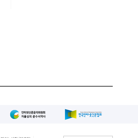
당
의
을
의
.
태
는
한
의