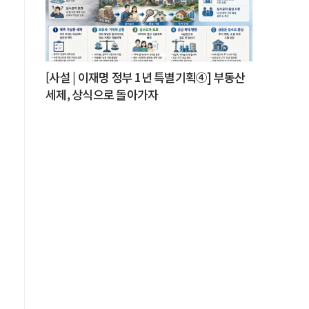
간
[사설 | 이재명 정부 1년 특별기획④] 부동산
세제, 상식으로 돌아가자
라
.