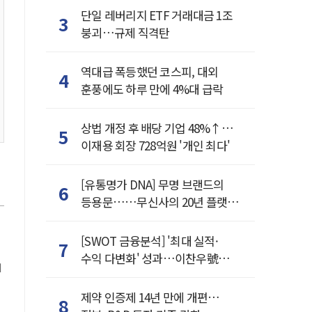
단일 레버리지 ETF 거래대금 1조
3
붕괴…규제 직격탄
역대급 폭등했던 코스피, 대외
4
훈풍에도 하루 만에 4%대 급락
상법 개정 후 배당 기업 48%↑…
5
이재용 회장 728억원 '개인 최다'
[유통명가 DNA] 무명 브랜드의
6
등용문……무신사의 20년 플랫폼
혁명
[SWOT 금융분석] '최대 실적·
7
수익 다변화' 성과…이찬우號
농협금융, 임기 말년 성장 박차
제약 인증제 14년 만에 개편…
8