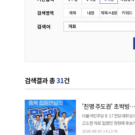
검색영역
제목
내용
제목+내용
키워드
검색어
검색결과 총
31
건
'친명 주도권' 초박빙
더불어민주당 8·17 전당대회 당대표 경선이 초접전
근소한 차로 밀렸던 정청래 후보가
올라섰다. 애초 형성되던 김 후보의 상승 흐름에 제동을 걸면서 민주당 대표 선거는 사실상 원점에서 다시 시작되는
2026-08-03 14:13:41