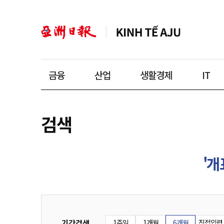
금융
산업
생활경제
IT
검색
'개
기간검색
1주일
1개월
6개월
직접입력