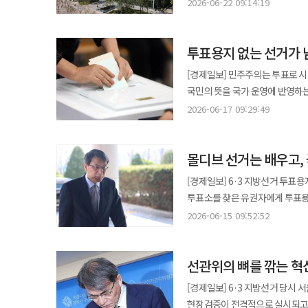
확대해 조합의 비용 부담과 사업 지연 요인을 줄이겠다는 
결과가 정확하더라도 불신과 음모론을 막기 어렵다. 합수본은 통계 수정이
2026-06-22 09:14:19
때문에 추가 투표용지를 받았다. 
이번 전당대회에서는 민주당 역사상 처음으로 선호투표제
온라인총회 비용 지원을 확대하고
밝혀야 한다. 특정 지역이나 시간
중단됐다. 선관위가 처음 파악한 범위를 
최하위 후보를 선택한 유권자의 2순위 선택을 
추진한다고 22일 밝혔다. 시는 이날부터 ‘2026 정비사업 전자투표·온라인총회 활성화 사업’에 참여할 조합을 모집한다.
한다. 최종 투표자 수와 개표 결
답답하다. 송파구선관위는 선거 당
지지율을 유지하고 있다는 점을 
투표용지 없는 선거가 
이 사업은 재개발·재건축 조합이
결과가 나오기 전에 의혹을 정략적으로 확대하거나 축소
서울시선관위에 일련번호 부여 방
꼽힌다. 특히 두 선두 후보 간 격차가 1%p에도 미치지 않는 상황에서는 2순위 표심의 영향력이 상당할 것이라는 분석이
제도다. 지난해에는 시행 비용의 최대 50%, 구역
필요하다. 첫째, 투표자 수와 투
[경제일보] 민주주의는 투표로 시
뒤였다. 오후 4시 46분이 되
나온다. 정치권에서는 이번 부·울·경 결과를 '대세론 붕괴'의 신호탄으로 해석하는 시각이 적지 않다. 정 후보가 최종
중심으로 지원 범위를 넓힌다. 서
기록되도록 해야 한다. 수정 기록은 담
국민의 뜻을 국가 운영에 반영하는 가장 기본적이고 
알렸고, 중앙선관위는 오후 5시가 넘
승리할 경우 당의 개혁 드라이브와 대여 
공정촉진회의를 통해 2026~20
숨길 일이 아니라 즉시 공개할 일
유권자가 불편함 없이 자신의 권리
기관이 현장의 경고를 제때 받아내
2026-06-17 09:29:49
성공한다면 안정적인 국정 지원과 정책 
예정이다. 앞서 시는 2031년까지 31만호 착공 목표를 달성하기 위해 지난 2월 3년 내 착공 가능한 85개 구역,
홈페이지에 투명하게 공개해야 한다
과정에서 발생한 이른바 '투표용지 부족 사
문제가 아니다. 투표소별 투표율과
국민여론조사, 대의원 투표, 선호
8만5000호 규모를 핵심공급 전
셋째, 전산 수치 수정에는 이중 
부족해 유권자들이 장시간 대기하
왜 먼저 움직이지 못했는지를 따져
순간까지 예측하기 어려운 초박빙
큰 구역의 절차 지연을 줄이겠다는 의도다. 핵심공급 전략사업이 아닌 조합도 기본적으로 시행
통보하도록 해야 한다. 현장 직원 
몰디브 선거는 배우고,
상황까지 벌어졌다. 선거 관리의
보고와 지휘 체계가 왜 그토록 허술했는지를 묻게 하
수 있다. 전자방식을 처음 활용하
선관위의 독립성을 훼손하지 않는
선거관리위원회는 국민 앞에 무거운 책임을 져야 한다. 선거의 결과와
상급위원회에 대한 신속한 보고 
[경제일보] 6·3 지방선거 투표
활용하지 않는 등 비용 절감 노력
참여하는 독립적인 검증기구를 구성
초래했다는 점에서 이번 사태는 명백한 행정 실패이자 
서울시선관위는 중앙선관위와 논의
투표소를 찾은 유권자에게 투표용
활용하면 조합원 1000명 기준 최대 1760만원까지
정치적 중립성과 외부 감시가 서로
반복되는 무능과 무책임이다. 선관
개표가 시작되는 일도 있었다. 전
참관인 배치, 개표 관리, 선거운
지원사업에 참여한 조합에서 비용 
2026-06-15 09:52:52
정치권의 부당한 압력에서 벗어나 법과 절차를 지킬 책임이다.
그럼에도 조직 혁신과 내부 개혁은
투표용지 인쇄 하한을 유권자 수의
자리에서 멈춘다. 이번 일을 현장 착
기간은 기존 약 4주에서 평균 1
은폐나 무단 수정에는 엄중한 책
관리 기관에 대한 신뢰가 흔들린다는 것은 민
처리됐다. 노태악 전 위원장은 국
중앙선관위원장의 사퇴는 뒤늦은 수
전자방식을 선택한 것으로 나타났다. 서면결의서 제출 비율도 크게 낮아졌다. 기존 평균 64.5%였던 서
한다. 반대로 조직의 체면을 위해 오류를 감
선관위에 대한 국정조사 계획서를
있으나 기억나지 않는다는 취지로 
선관위의 뼈를 깎는 혁
사고가 아니라 중앙선관위 운영 
비율은 15.8%로 떨어졌다. 이에
부추기는 방식이 아니라 사실과 
이해관계를 위한 정치적 수단이 아
몰릴 경우를 대비하는 최소 안전장
독립성은 정치권으로부터 선거관리
부담도 낮아진 것으로 분석된다. 사업 초기 단계의 동의서 징구 절차도 전자화된다. 서울시는 ‘정비사업 전자서명동의
않은 자료를 구분해 설명하고 선관
[경제일보] 6·3 지방선거 당시
이번 기회에 투표용지 부족 사태가
부족으로 이어졌다면 선관위는 그 우선순위를 설명해야 한다.
정치권의 영향에서 벗어나 선거를 관리하
지원사업’을 새로 추진해 추진주
개선 계획을 국민에게 단계적으로 공개해야 한다. 선관위는 헌법상 독립기관이
현장검증이 전격적으로 실시되고 
철저히 규명해야 한다. 잘못이 확인된다면 
책임지는 자리다. 투표용지 인쇄 