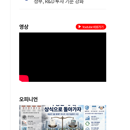
정부, R&D 투자 기준 강화
영상
Youtube 바로가기
인
.
의
오피니언
할