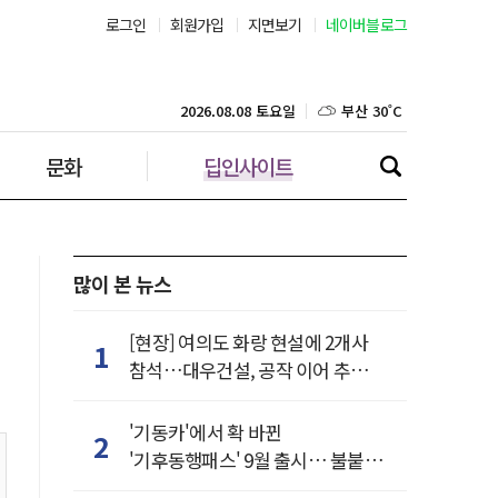
로그인
회원가입
지면보기
네이버블로그
부산 30˚C
대구 30˚C
2026.08.08 토요일
문화
딥인사이트
인천 30˚C
광주 32˚C
대전 32˚C
많이 본 뉴스
울산 29˚C
[현장] 여의도 화랑 현설에 2개사
1
참석…대우건설, 공작 이어 추가
강릉 22˚C
거점 확보하나
'기동카'에서 확 바뀐
2
제주 29˚C
'기후동행패스' 9월 출시… 불붙은
카드사 경쟁