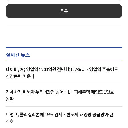
등록
실시간 뉴스
네이버, 2Q 영업익 5203억원 전년 比 0.2%↓…영업익 주춤에도
성장동력 키운다
전세사기 피해자 누적 4만건 넘어…LH 피해주택 매입도 1만호
돌파
트럼프, 폴리실리콘에 15% 관세…반도체·태양광 공급망 재편
신호