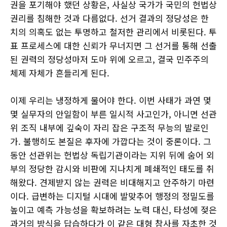
권을 포기해야 했던 상황은, 사실상 국가가 국민의 헌법상
권리를 침해한 것과 다름없다. 선거 결과의 정당성은 한
치의 의혹도 없는 투명하고 철저한 관리에서 비롯된다. 투
표 프로세스에 대한 신뢰가 무너지면 그 선거를 통해 선출
된 권력의 정당성마저 도마 위에 오르고, 결국 민주주의
체제 자체가 흔들리게 된다.
이제 우리는 냉정하게 물어야 한다. 이번 사태가 과연 몇
몇 실무자의 안일함이 부른 일시적 사고인가, 아니면 선관
위 조직 내부에 깊숙이 자리 잡은 구조적 무능의 발로인
가. 불행히도 본질은 후자에 가깝다는 것이 중론이다. 그
동안 선관위는 헌법상 독립기관이라는 지위 뒤에 숨어 외
부의 정당한 감시와 비판에 지나치게 폐쇄적인 태도를 취
해왔다. 견제받지 않는 권력은 비대해지고 안주하기 마련
이다. 급변하는 디지털 시대에 발맞추어 행정의 정밀도를
높이고 예측 가능성을 확보하려는 노력 대신, 타성에 젖은
과거의 방식을 답습하다가 이 같은 대형 참사를 자초한 것