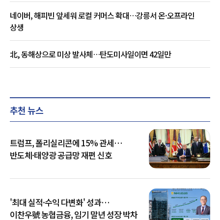
네이버, 해피빈 앞세워 로컬 커머스 확대…강릉서 온·오프라인
상생
北, 동해상으로 미상 발사체…탄도미사일이면 42일만
추천 뉴스
트럼프, 폴리실리콘에 15% 관세…
반도체·태양광 공급망 재편 신호
'최대 실적·수익 다변화' 성과…
이찬우號 농협금융, 임기 말년 성장 박차