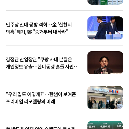
민주당 전대 공방 격화…金 '신천지
의혹' 제기, 鄭 "증거부터 내놔라"
김정관 산업장관 "쿠팡 사태 본질은
개인정보 유출…한미동맹 흔들 사안
아냐"
"우리 집도 이렇게?"…한샘이 보여준
프리미엄 리모델링의 미래
美 반도체 악재·외인 순매도에 코스피