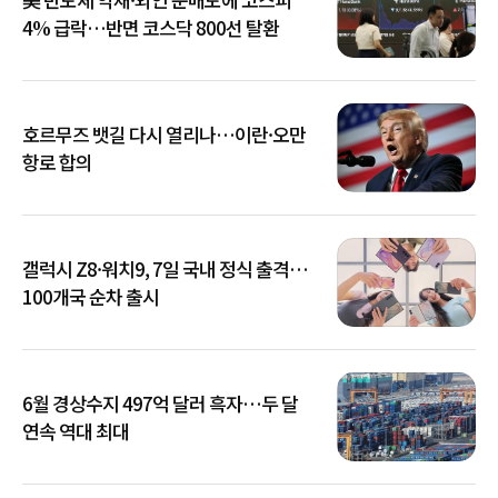
4% 급락…반면 코스닥 800선 탈환
호르무즈 뱃길 다시 열리나…이란·오만
항로 합의
갤럭시 Z8·워치9, 7일 국내 정식 출격…
100개국 순차 출시
6월 경상수지 497억 달러 흑자…두 달
연속 역대 최대