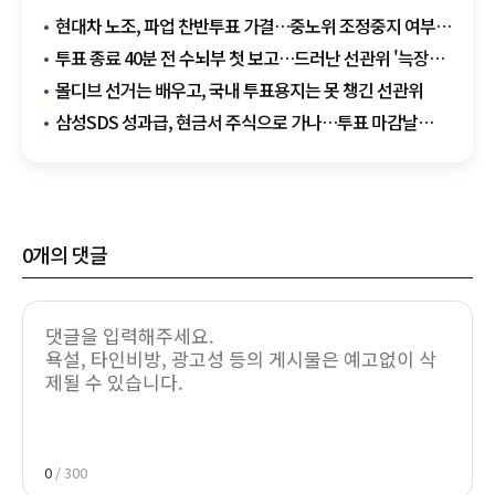
현대차 노조, 파업 찬반투표 가결…중노위 조정중지 여부
결정
투표 종료 40분 전 수뇌부 첫 보고…드러난 선관위 '늑장
대응'
몰디브 선거는 배우고, 국내 투표용지는 못 챙긴 선관위
삼성SDS 성과급, 현금서 주식으로 가나…투표 마감날
노조 3000명 돌파
0
개의 댓글
0
/ 300