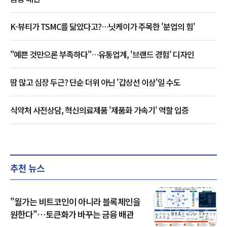
K-뷰티가 TSMC를 닮았다고?…닛케이가 주목한 '분업의 힘'
"예쁜 것만으론 부족하다"…유통업계, '브랜드 경험' 디자인
땀 많고 심장 두근? 단순 더위 아닌 '갑상선 이상'일 수도
식약처 사전상담, 혁신의료제품 '제품화 가속기' 역할 입증
추천 뉴스
"월가는 비트코인이 아니라 블록체인을
원한다"…토큰화가 바꾸는 금융 배관