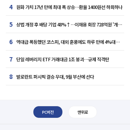
4
원화 가치 17년 만에 최대 폭 상승…환율 1400원선 하회하나
5
상법 개정 후 배당 기업 48%↑…이재용 회장 728억원 '개인
최다'
6
역대급 폭등했던 코스피, 대외 훈풍에도 하루 만에 4%대
급락
7
단일 레버리지 ETF 거래대금 1조 붕괴…규제 직격탄
8
발로란트 퍼시픽 결승 무대, 9월 부산에 선다
PC버전
맨위로