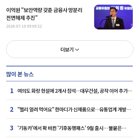
이억원 "보안역량 갖춘 금융사 망분리
전면해제 추진"
2026-07-10 09:09:22
더보기
많이 본 뉴스
1
여의도 화랑 현설에 2개사 참석…대우건설, 공작 이어 추가
거점 확보하나
2
"젤리 얼려 먹어요" 한마디가 신제품으로…유통업계 개발실
된 SNS
3
'기동카'에서 확 바뀐 '기후동행패스' 9월 출시… 불붙은
카드사 경쟁