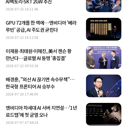
AI팩토리·SKT 2GW 추진
2026-07-25 16:11:46
GPU 72개를 한 랙에…엔비디아 '베라
루빈' 공급, AI 주도권 굳힌다
2026-07-22 16:12:58
이재용·최태원·이해진, 美서 젠슨 황
만난다…글로벌 AI 동맹 '총집결'
2026-07-22 09:55:38
배경훈, "외산 AI 끊기면 속수무책"…
한국형 프론티어 AI 승부수
2026-07-20 17:46:00
엔비디아 차세대 AI 서버 지연설…'1년
로드맵'에 첫 균열 오나
2026-07-07 07:44:18