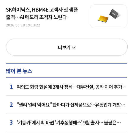
SK하이닉스, HBM4E 고객사 첫 샘플
출격…AI 메모리 초격차 노린다
2026-06-18 19:13:22
더보기
많이 본 뉴스
1
여의도 화랑 현설에 2개사 참석…대우건설, 공작 이어 추가
거점 확보하나
2
"젤리 얼려 먹어요" 한마디가 신제품으로…유통업계 개발실
된 SNS
3
'기동카'에서 확 바뀐 '기후동행패스' 9월 출시… 불붙은
카드사 경쟁