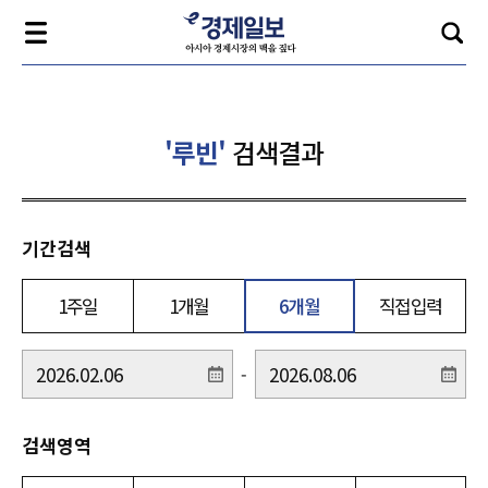
'루빈'
검색결과
기간검색
1주일
1개월
6개월
직접입력
-
검색영역