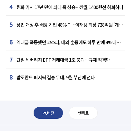
4
원화 가치 17년 만에 최대 폭 상승…환율 1400원선 하회하나
5
상법 개정 후 배당 기업 48%↑…이재용 회장 728억원 '개인
최다'
6
역대급 폭등했던 코스피, 대외 훈풍에도 하루 만에 4%대
급락
7
단일 레버리지 ETF 거래대금 1조 붕괴…규제 직격탄
8
발로란트 퍼시픽 결승 무대, 9월 부산에 선다
PC버전
맨위로