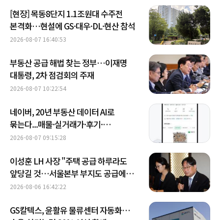
[현장] 목동8단지 1.1조원대 수주전
본격화…현설에 GS·대우·DL·현산 참석
2026-08-07 16:40:53
부동산 공급 해법 찾는 정부…이재명
대통령, 2차 점검회의 주재
2026-08-07 10:22:54
네이버, 20년 부동산 데이터 AI로
묶는다...매물·실거래가·후기·
금융정보 종합 분석
2026-08-07 09:15:28
이성훈 LH 사장 "주택 공급 하루라도
앞당길 것…서울본부 부지도 공급에
활용"
2026-08-06 16:42:22
GS칼텍스, 윤활유 물류센터 자동화…