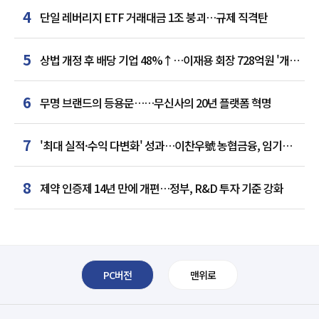
4
단일 레버리지 ETF 거래대금 1조 붕괴…규제 직격탄
5
상법 개정 후 배당 기업 48%↑…이재용 회장 728억원 '개인
최다'
6
무명 브랜드의 등용문……무신사의 20년 플랫폼 혁명
7
'최대 실적·수익 다변화' 성과…이찬우號 농협금융, 임기
말년 성장 박차
8
제약 인증제 14년 만에 개편…정부, R&D 투자 기준 강화
PC버전
맨위로