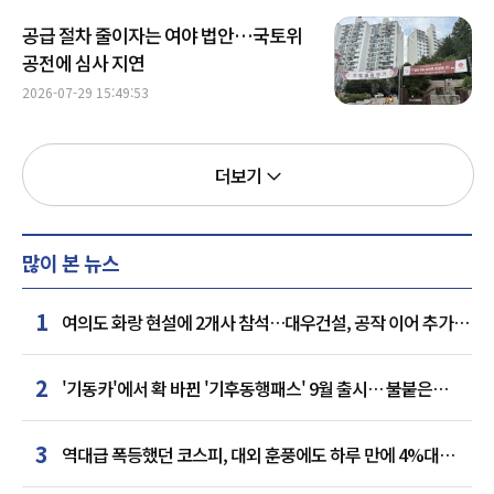
공급 절차 줄이자는 여야 법안…국토위
공전에 심사 지연
2026-07-29 15:49:53
더보기
많이 본 뉴스
1
여의도 화랑 현설에 2개사 참석…대우건설, 공작 이어 추가
거점 확보하나
2
'기동카'에서 확 바뀐 '기후동행패스' 9월 출시… 불붙은
카드사 경쟁
3
역대급 폭등했던 코스피, 대외 훈풍에도 하루 만에 4%대
급락