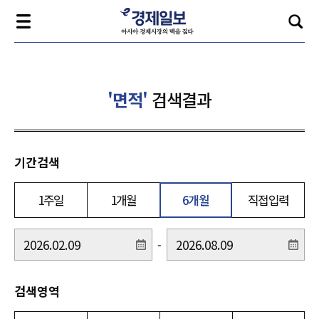
'면적'
검색결과
기간검색
1주일
1개월
6개월
직접입력
-
검색영역