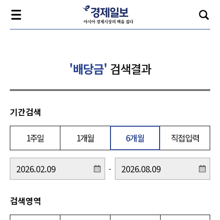
'배당금'
검색결과
기간검색
1주일
1개월
6개월
직접입력
-
검색영역