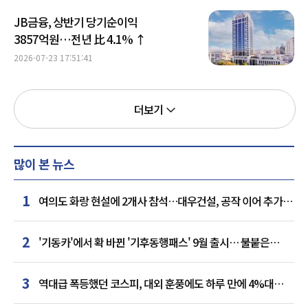
JB금융, 상반기 당기순이익
3857억원…전년 比 4.1% ↑
2026-07-23 17:51:41
더보기
많이 본 뉴스
1
여의도 화랑 현설에 2개사 참석…대우건설, 공작 이어 추가
거점 확보하나
2
'기동카'에서 확 바뀐 '기후동행패스' 9월 출시… 불붙은
카드사 경쟁
3
역대급 폭등했던 코스피, 대외 훈풍에도 하루 만에 4%대
급락