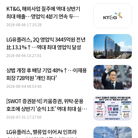
KT&G, 해외사업 질주에 역대 상반기
최대 매출…영업익 4분기 연속 두
자릿수 성장
2026-08-06 17:25:28
LG유플러스, 2Q 영업익 3445억원 전년
比 13.1%↑…역대 최대 영업익 달성
2026-08-06 10:27:01
상법 개정 후 배당 기업 48%↑…이재용
회장 728억원 '개인 최다'
2026-08-04 08:53:43
[SWOT 증권분석] 키움증권, 위탁·운용
호조에 상반기 '순익 1조' 역대 최대 실적
달성
2026-07-31 17:27:00
LG유플러스, 밸류업 이어 AI 인프라