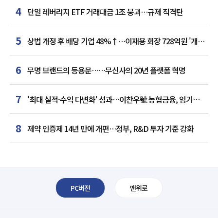
4
단일 레버리지 ETF 거래대금 1조 붕괴…규제 직격탄
5
상법 개정 후 배당 기업 48%↑…이재용 회장 728억원 '개인
최다'
6
무명 브랜드의 등용문……무신사의 20년 플랫폼 혁명
7
'최대 실적·수익 다변화' 성과…이찬우號 농협금융, 임기
말년 성장 박차
8
제약 인증제 14년 만에 개편…정부, R&D 투자 기준 강화
PC버전
맨위로