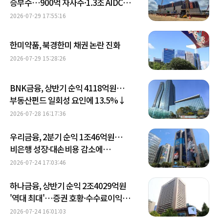
승부수…900억 자사주·1.3조 AIDC
투자 병행
2026-07-29 17:55:16
한미약품, 북경한미 채권 논란 진화
2026-07-29 15:28:26
BNK금융, 상반기 순익 4118억원…
부동산펀드 일회성 요인에 13.5%↓
2026-07-28 16:17:36
우리금융, 2분기 순익 1조46억원…
비은행 성장·대손비용 감소에
'턴어라운드'
2026-07-24 17:03:46
하나금융, 상반기 순익 2조4029억원
'역대 최대'…증권 호황·수수료이익
확대
2026-07-24 16:01:03