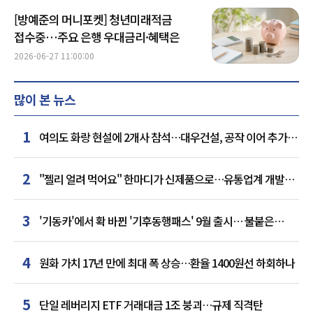
[방예준의 머니포켓] 청년미래적금
접수중…주요 은행 우대금리·혜택은
2026-06-27 11:00:00
많이 본 뉴스
1
여의도 화랑 현설에 2개사 참석…대우건설, 공작 이어 추가
거점 확보하나
2
"젤리 얼려 먹어요" 한마디가 신제품으로…유통업계 개발실
된 SNS
3
'기동카'에서 확 바뀐 '기후동행패스' 9월 출시… 불붙은
카드사 경쟁
4
원화 가치 17년 만에 최대 폭 상승…환율 1400원선 하회하나
5
단일 레버리지 ETF 거래대금 1조 붕괴…규제 직격탄