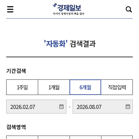
'자동화'
검색결과
기간검색
1주일
1개월
6개월
직접입력
-
검색영역