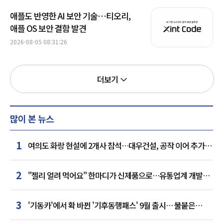
애플도 반영한 AI 보안 기술…티오리,
애플 OS 보안 결함 발견
2026-08-05 08:31:26
더보기
많이 본 뉴스
1
여의도 화랑 현설에 2개사 참석…대우건설, 공작 이어 추가
거점 확보하나
2
"젤리 얼려 먹어요" 한마디가 신제품으로…유통업계 개발실
된 SNS
3
'기동카'에서 확 바뀐 '기후동행패스' 9월 출시… 불붙은
카드사 경쟁