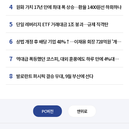
4
원화 가치 17년 만에 최대 폭 상승…환율 1400원선 하회하나
5
단일 레버리지 ETF 거래대금 1조 붕괴…규제 직격탄
6
상법 개정 후 배당 기업 48%↑…이재용 회장 728억원 '개인
최다'
7
역대급 폭등했던 코스피, 대외 훈풍에도 하루 만에 4%대
급락
8
발로란트 퍼시픽 결승 무대, 9월 부산에 선다
PC버전
맨위로