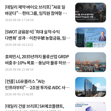
[데일리 제약·바이오 브리프] "AI로 일
바꾼다"…한미그룹, 임직원 참여형 혁신
프로그램 外
2026-08-06 17:24:34
[SWOT 금융분석] '최대 실적·수익
다변화' 성과…이찬우號 농협금융, 임기
말년 성장 박차
2026-08-06 16:14:21
호찌민시, 2035년까지 물류산업 GRDP
비중 8~10% 목표…동남아 물류 허브
도약
2026-08-06 15:46:59
[컨콜] LG유플러스 "AI는
인프라부터"…2조원 투자로 AIDC 사업
속도
2026-08-06 15:42:05
[데일리 건설 브리프] SK에코플랜트,