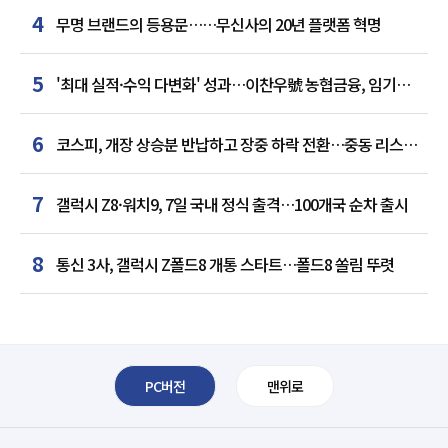
4
무명 브랜드의 등용문……무신사의 20년 플랫폼 혁명
5
'최대 실적·수익 다변화' 성과…이찬우號 농협금융, 임기
말년 성장 박차
6
코스피, 개장 상승분 반납하고 장중 하락 전환…중동 리스크·
美 경계감
7
갤럭시 Z8·워치9, 7일 국내 정식 출격…100개국 순차 출시
8
통신 3사, 갤럭시 Z폴드8 개통 스타트…폴드8 쏠림 뚜렷
PC버전
맨위로