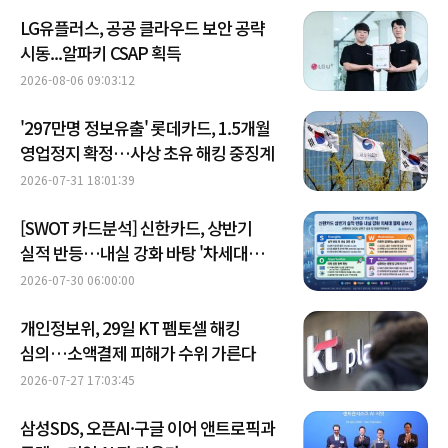
LG유플러스, 공공 클라우드 보안 공략
시동...알파키 CSAP 획득
2026-08-06 09:03:12
'297만명 정보유출' 롯데카드, 1.5개월
영업정지 확정…사상 초유 해킹 중징계
2026-07-31 18:01:39
[SWOT 카드분석] 신한카드, 상반기
실적 반등…내실 강화 바탕 '차세대
결제' 승부수
2026-07-30 06:00:00
개인정보위, 29일 KT 펨토셀 해킹
심의…소액결제 피해가 수위 가른다
2026-07-27 17:03:45
삼성SDS, 오픈AI·구글 이어 앤트로픽과