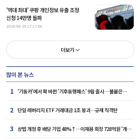
'역대 최대' 쿠팡 개인정보 유출 조정
신청 14만명 돌파
2026-06-29 17:17:06
더보기
많이 본 뉴스
1
'기동카'에서 확 바뀐 '기후동행패스' 9월 출시… 불붙은
카드사 경쟁
2
단일 레버리지 ETF 거래대금 1조 붕괴…규제 직격탄
3
상법 개정 후 배당 기업 48%↑…이재용 회장 728억원 '개인
최다'