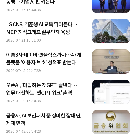
동맹…기업 AI 판 키운다
2026-07-25 15:44:36
LG CNS, 취준생 AI 교육 뛰어든다…
MCP·지식그래프 실무인재 육성
2026-07-21 10:01:00
이통3사·네이버·넷플릭스까지…47개
플랫폼 '이용자 보호' 성적표 받는다
2026-07-15 22:47:39
오픈AI, '대답하는 챗GPT' 끝낸다…
업무 대신하는 '챗GPT 워크' 출격
2026-07-10 15:34:36
금융사, AI 보안패치 중 경미한 장애 땐
제재 면책
2026-07-02 08:54:28