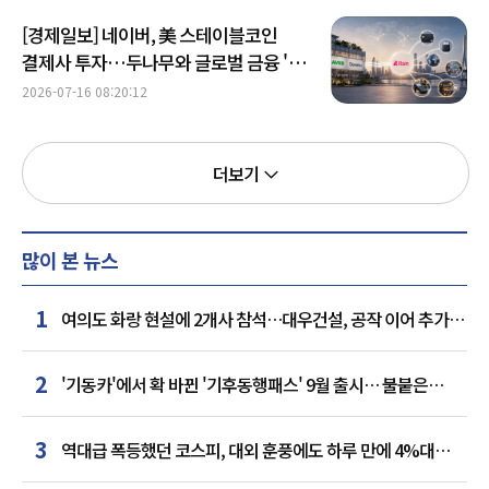
[경제일보] 네이버, 美 스테이블코인
결제사 투자…두나무와 글로벌 금융 '큰
그림'
2026-07-16 08:20:12
더보기
많이 본 뉴스
1
여의도 화랑 현설에 2개사 참석…대우건설, 공작 이어 추가
거점 확보하나
2
'기동카'에서 확 바뀐 '기후동행패스' 9월 출시… 불붙은
카드사 경쟁
3
역대급 폭등했던 코스피, 대외 훈풍에도 하루 만에 4%대
급락