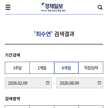
'최수연'
검색결과
기간검색
1주일
1개월
6개월
직접입력
-
검색영역