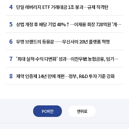
4
단일 레버리지 ETF 거래대금 1조 붕괴…규제 직격탄
5
상법 개정 후 배당 기업 48%↑…이재용 회장 728억원 '개인
최다'
6
무명 브랜드의 등용문……무신사의 20년 플랫폼 혁명
7
'최대 실적·수익 다변화' 성과…이찬우號 농협금융, 임기
말년 성장 박차
8
제약 인증제 14년 만에 개편…정부, R&D 투자 기준 강화
PC버전
맨위로