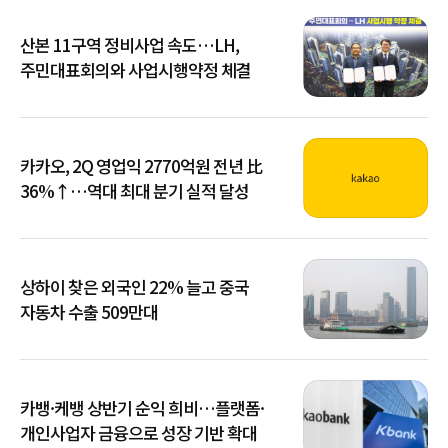
산본 11구역 정비사업 속도…LH,
주민대표회의와 사업시행약정 체결
카카오, 2Q 영업익 2770억원 전년 比
36%↑…역대 최대 분기 실적 달성
상하이 찾은 외국인 22% 늘고 중국
자동차 수출 509만대
카뱅·케뱅 상반기 순익 희비…플랫폼·
개인사업자 금융으로 성장 기반 확대