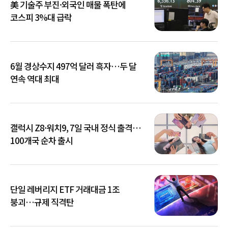
美 기술주 부진·외국인 매물 폭탄에
코스피 3%대 급락
6월 경상수지 497억 달러 흑자…두 달
연속 역대 최대
갤럭시 Z8·워치9, 7일 국내 정식 출격…
100개국 순차 출시
단일 레버리지 ETF 거래대금 1조
붕괴…규제 직격탄