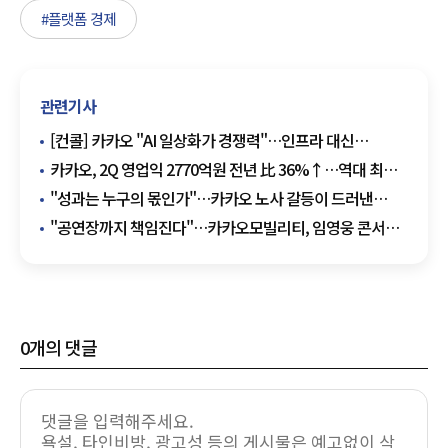
#플랫폼 경제
관련기사
[컨콜] 카카오 "AI 일상화가 경쟁력"…인프라 대신
에이전틱 AI 집중
카카오, 2Q 영업익 2770억원 전년 比 36%↑…역대 최대
분기 실적 달성
"성과는 누구의 몫인가"…카카오 노사 갈등이 드러낸
IT업계의 새 고민
"공연장까지 책임진다"…카카오모빌리티, 임영웅 콘서트
39개 노선 운영
0
개의 댓글