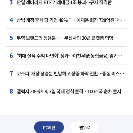
3
단일 레버리지 ETF 거래대금 1조 붕괴…규제 직격탄
4
상법 개정 후 배당 기업 48%↑…이재용 회장 728억원 '개인
최다'
5
무명 브랜드의 등용문……무신사의 20년 플랫폼 혁명
6
'최대 실적·수익 다변화' 성과…이찬우號 농협금융, 임기
말년 성장 박차
7
코스피, 개장 상승분 반납하고 장중 하락 전환…중동 리스크·
美 경계감
8
갤럭시 Z8·워치9, 7일 국내 정식 출격…100개국 순차 출시
PC버전
맨위로