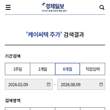
'케이씨텍 주가'
검색결과
기간검색
1주일
1개월
6개월
직접입력
-
검색영역