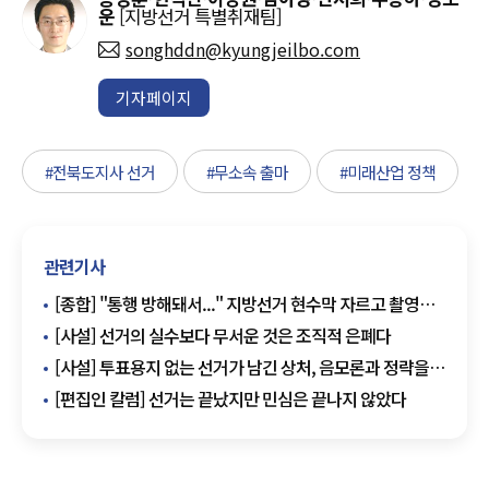
운
[지방선거 특별취재팀]
songhddn@kyungjeilbo.com
기자페이지
#전북도지사 선거
#무소속 출마
#미래산업 정책
관련기사
[종합] "통행 방해돼서..." 지방선거 현수막 자르고 촬영
시민에 야구방망이 휘두른 50대 징역 2년
[사설] 선거의 실수보다 무서운 것은 조직적 은폐다
[사설] 투표용지 없는 선거가 남긴 상처, 음모론과 정략을
넘어 시스템 개혁이 먼저다
[편집인 칼럼] 선거는 끝났지만 민심은 끝나지 않았다