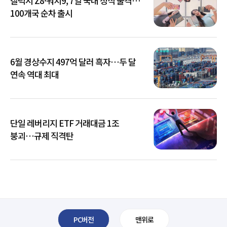
갤럭시 Z8·워치9, 7일 국내 정식 출격…
100개국 순차 출시
6월 경상수지 497억 달러 흑자…두 달
연속 역대 최대
단일 레버리지 ETF 거래대금 1조
붕괴…규제 직격탄
PC버전
맨위로