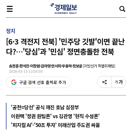
정치
[6·3 격전지 전북] '민주당 깃발'이면 끝난
다?…'당심'과 '민심' 정면충돌한 전북
송정훈·한석진·이창원·김아령·안서희·우용하·정보운
[지방선거 특별취재팀]
2026-05-15 13:00:00
구글 검색 선호 출처로 추가
'공천=당선' 공식 깨진 호남 심장부
이원택 '정권 원팀론' vs 김관영 '현직 수성론'
'피지컬 AI'·'50조 투자' 미래산업 주도권 싸움