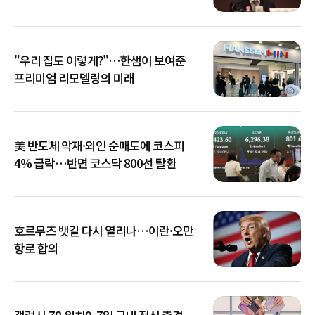
아냐"
"우리 집도 이렇게?"…한샘이 보여준
프리미엄 리모델링의 미래
美 반도체 악재·외인 순매도에 코스피
4% 급락…반면 코스닥 800선 탈환
호르무즈 뱃길 다시 열리나…이란·오만
항로 합의