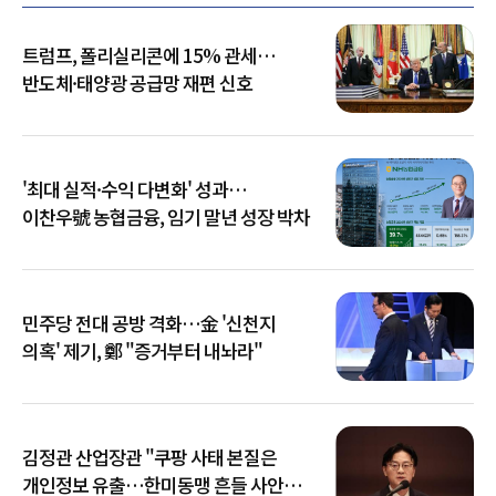
트럼프, 폴리실리콘에 15% 관세…
반도체·태양광 공급망 재편 신호
'최대 실적·수익 다변화' 성과…
이찬우號 농협금융, 임기 말년 성장 박차
민주당 전대 공방 격화…金 '신천지
의혹' 제기, 鄭 "증거부터 내놔라"
김정관 산업장관 "쿠팡 사태 본질은
개인정보 유출…한미동맹 흔들 사안