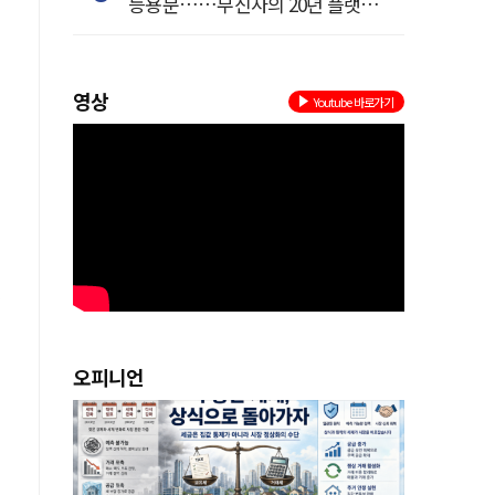
등용문……무신사의 20년 플랫폼
혁명
영상
Youtube 바로가기
벌
.
오피니언