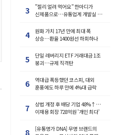
"젤리 얼려 먹어요" 한마디가
3
신제품으로…유통업계 개발실 된
SNS
원화 가치 17년 만에 최대 폭
4
상승…환율 1400원선 하회하나
단일 레버리지 ETF 거래대금 1조
5
붕괴…규제 직격탄
역대급 폭등했던 코스피, 대외
6
훈풍에도 하루 만에 4%대 급락
상법 개정 후 배당 기업 48%↑…
7
이재용 회장 728억원 '개인 최다'
[유통명가 DNA] 무명 브랜드의
8