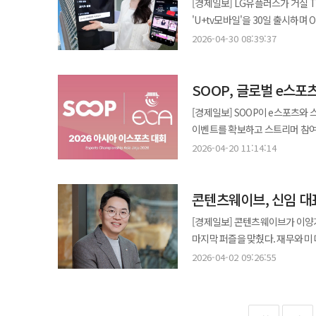
[경제일보] LG유플러스가 거실 TV
증가했다. 영업이익은 239억원으로
확대하는 구조다. 이번 프로모션은 유독에서 더블스트리밍 연간권에 새로 가입하는 고객에게 티빙 할인 쿠폰을
'U+tv모바일'을 30일 출시하며
매출은 늘었지만 콘텐츠 제작과 AI
12개월간 제공하는 것이 특징이다.
모바일의 경계를 허물어 이용자를 자사 
실적은 CJ ENM의 사업 구조가 
2026-04-30 08:39:37
함께 제공하며 내달 30일까지 
U+tv모바일은 콘텐츠 탐색과 시
팬덤 플랫폼 커머스 IP 중심 매
콘텐츠 선택의 폭을 유지할 수 있도록 설계됐다. 더블스트리밍 연간권은 넷플릭스와
정보 확인과 VOD 구매 목록 조회
티빙의 성장과 광고 매출 확대가 미디어플랫폼 
가격으로 이용할 수 있는 상품으로 
SOOP, 글로벌 e스
이어보거나 반대로 TV에서 보던 영상을 
전략이 본격화된다. CJ ENM은 
이용할 수 있다. 콘텐츠 소비가 다양화되면서 하나의 플랫폼만으로는 이용자 수요를 충족하기 어려워졌고 이에 여러
미디어 소비 행태의 근본적인 변
글로벌 아티스트 활동 확대 커머스
[경제일보] SOOP이 e스포츠와
서비스를 함께 구독하는 사례가 일
가 N스크린 환경을 기본으로 제공하면서 IPTV
강화하고 인도 중동 등 신규 시장 유통도 확대한다. 향후 관건은 콘텐츠 투자 효
이벤트를 확보하고 스트리머 참여형 중
유형이 세분화되면서 이용자들은 
모바일 연동 서비스를 통해 이용자
규모의 AI 하이브리드 영화 ‘아
경남 진주시 진주실내체육관에서 오
누적되면서 비용 부담이 커지는 만큼 
2026-04-20 11:14:14
모바일 연동성을 강화해 경쟁의 대열에 합류하겠다는 의지로 
AI로 구현한 방식이다. 콘텐츠 
제작 총괄과 공식 중계를 진행한
금융 분석 기관 올 어바웃 쿠키의
종료하고 U+tv모바일로 서비스를
주목된다. CJ ENM 관계자는 “티빙 가입자 및 광고 매출의 지속 성장과 콘텐츠 해외 판매 호조로 1분기 외형 성장을
진주시가 공동 주관하는 글로벌 e스포츠 대회다. 이번 대회는 지난 2021년
수가 곧 플랫폼의 경쟁력으로 환산
IPTV가 가진 방대한 실시간 채
시현했다”며 “2분기에는 부문별 
콘텐츠웨이브, 신임 대
지난해부터 아시아권으로 확대됐다.
프리미엄 요금제, 가족 결합형 상
깔려있다. 실물 리모컨 없이 스마
확대를 통해 수익성을 회복하는 
약 150여명의 선수단이 출전한다. 
흐름이 나타나면서 결합 상품과 프로모션 
[경제일보] 콘텐츠웨이브가 이양기
의존도를 높이는 효과를 낳는다. 정진이 LG유플러스 홈/미디어프로덕트트라이브 담당은 "U+tv모바일은 단순히
'킹오브파이터즈XV', '철권8', '스테핀' 등 총 7개다. SOOP은 이번 대회
상품을 통해 가입자 유지와 서비스
마지막 퍼즐을 맞췄다. 재무와 미
IPTV를 모바일로 옮긴 서비스가
플랫폼을 통해 생중계할 계획이다.
이탈을 줄이고 플랫폼 내에서 다양
통합 법인 출범이 가시권에 들어왔다는 평가가 나온다. 콘텐츠웨이브는
통신사들의 미디어 경쟁은 이제 
2026-04-02 09:26:55
운영한다. 단순 중계를 넘어 플랫폼 이용자 참여를 확대
이벤트와 결합한 프로모션은 단기
선임했다. 이 대표는 CJ ENM 
싸움으로 전환되고 있다. U+tv
확대에도 나서고 있다. SOOP은 
LG유플러스는 기존 넷플릭스와 유
전략을 실질적으로 진두지휘해 온 인물이다. 업계에서는 그가 단순한 재무 전문가를 
생중계했다. 해당 경기는 OGFC와 수원삼성 레전드의 맞대결로, 박지성, 리오 퍼디난드, 라이언 긱스, 에드윈 반 데 사르
확대하는 것을 목표로 이번 프로
콘텐츠 전략을 동시에 조율할 수 있는 최적의 적임
등 글로벌 축구 레전드 선수들이