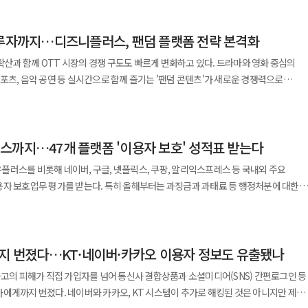
견 영양제로 △관절 △눈 △기관지 △종합건강 등 4종으로 구성됐다. 관절 제품에는
 눈 제품에는 세븐베리농축분말, 마리골드, 아스타잔틴을 담았다. 기관지 제품은
팔루자까지…디즈니플러스, 팬덤 플랫폼 전략 본격화
비타민합제, 초유, 타우린을 함유했다. 전 제품에는 면역 특허원료
국내 생산과 4 FREE 처방으로 안전성을 높였다. 또한 닭고기 기반 저키 타입과 개별
 확산과 함께 OTT 시장의 경쟁 구도도 빠르게 변화하고 있다. 드라마와 영화 중심의
기획한 제품”이라며
포츠, 음악 공연 등 실시간으로 함께 즐기는 '팬덤 콘텐츠'가 새로운 경쟁력으로
. ◆유한양행, 마그비 통합 광고 온에어…액상·캡슐 동시
메이저리그 베이스볼(MLB)과 리그 오브 레전드(LoL), 글로벌 음악 페스티벌 등
플랫폼 강화에 나섰다. 27일 디즈니플러스는 스포츠 전문 채널
 흡수의 액상형 ‘마그비스피드’를 동시에 알리는 데 초점을 맞췄다. 광고는 TV,
 MLB 생중계를 시작하고, '2026 LoL KeSPA CUP' 전 경기와 글로벌 뮤직 페스티
 미디어 등 다양한 채널에서 전개되며 배우 곽시양이 모델로 참여했다. “필요할 때
스까지…47개 플랫폼 '이용자 보호' 성적표 받는다
. 스포츠와 e스포츠, 음악 콘텐츠를 아우르는 실시간 콘텐츠를 통해 같은 관심사를
마그비맥스는 마그네슘과 비타민 B군 등을 고함량으로
환경을 마련하고, 보다 풍성한 엔터테인먼트 경험을 제공한다는 전략으로 풀이된다. 최근
G유플러스를 비롯해 네이버, 구글, 넷플릭스, 쿠팡, 알리익스프레스 등 국내외 주요
 완화에 도움을 주며 마그비스피드는 빠른 흡수와 복용 편의성으로 고령층과 스포츠
 중심이 변화하고 있다. 단순히 얼마나 많은 오리지널 콘텐츠를 확보했는지를 넘어
용자 보호업무 평가를 받는다. 특히 올해부터는 과징금과 과태료 등 행정처분에 대한
되는 콘텐츠를 얼마나 확보할 수 있는지가 중요한 경쟁 요소로 부상하고 있는 것이다
해 사례가 평가에 더욱 직접 반영되면서 사업자의 이용자 보호 역량이 한층 엄격하게
 실시간으로 공유하고 함께 소비하는 문화가 확산되면서 팬덤 기반 라이브 콘텐츠가
량이 품절되며 높은 인기를 얻고 있다고 29일 밝혔다. 이 제품은 푸룬농축액
다. 글로벌 OTT 사업자들도 스포츠 콘텐츠 확대에 적극
은 푸룬주스로 캡을 누르면 정제가 액상에 섞이는 PUSH형 이중제형이 특징이다.
로레슬링(WWE)과 복싱, 미국 프로풋볼(NFL) 콘텐츠를 확대하고 있으며 국내에서는
까지 번졌다…KT·네이버·카카오 이용자 정보도 유출됐나
노력을 종합적으로 평가하는 제도다. ◆ 이통3사부터 구글·넷플릭스·
 플레저 트렌드와 맞물려 2040 여성층
레이가 잉글랜드 프리미어리그(EPL)를 앞세워 스포츠 팬덤을 확보하고 있다. OTT
사고의 피해가 직접 가입자를 넘어 통신사 결합상품과 소셜미디어(SNS) 간편로그인 등
브 콘텐츠 경쟁으로 확장되고 있는 것이다. 이에 디즈니플러스 역시 해당
인터넷은
 등 다양한 이중제형 음료 라인업으로 구성돼 있다.
에게까지 번졌다. 네이버와 카카오, KT 시스템이 추가로 해킹된 것은 아니지만 제휴
음악을 아우르는 팬덤 콘텐츠 강화에 속도를 내고 있다. 앞서 디즈니플러스는 최근 일부
밴드, LG헬로비전, 딜라이브, KT HCN, CMB가 대상이다. 알뜰폰 분야에서는