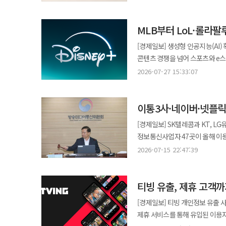
케어트릿은 수의사가 설계한 반려
NAG, 보스웰리아, 초록입홍합을
MLB부터 LoL·롤라
삼백초, 브로멜라인, 도라지를 종합 제품은 
‘이뮤노힐’을 적용했으며 100% 
[경제일보] 생성형 인공지능(AI)
포장으로 기호성과 편의성을 강화했다. 동아제약은 “반려견 건강 관리를 쉽고 맛있게 돕기 위해 
콘텐츠 경쟁을 넘어 스포츠와 e스
“앞으로도 다양한 헰스케어 제품을 선보일 계획”이라고 말했다
떠오르는 가운데, 디즈니플러스가 
2026-07-27 15:33:07
공략 유한양행은 마그네슘 일반의약품 브랜드 ‘마그비’의 통합 광고 캠페인을 온에어했다고 29일 밝혔다. 이번 캠페인은
라이브 콘텐츠를 확대하며 팬덤 기반 엔터테인먼트 
고함량 연질캡슐 ‘마그비맥스’와 빠른
스포티비(SPOTV)와의 협약을 통해
OTT(티빙), 옥외광고, 디지털
이통3사·네이버·넷플릭
등을 국내에서 선보인다고 밝혔다
마그비”를 콘셉트로 제형별로 적합한 복용 상황을 제시한다. 
가진 팬들이 함께 즐길 수 있는 
[경제일보] SK텔레콤과 KT, L
담아 근육 경련, 피로, 결림 등
OTT 시장은 콘텐츠 경쟁의 무게
정보통신사업자 47곳이 올해 이
활동층에서 호응을 얻고 있다. 유한양행은 이번 캠페인을 통해 마그비 브랜드 경쟁력을 강화하고 연매출 300억원
스포츠와 공연 등 실시간으로 소비
감점이 강화되고 실제 이용자 피
달성을 목표로 하고 있다. ◆동국제약 ‘마이팝 푸룬’, 출시 8일 만에 품절 동국제약은 다이소 전용 건강관리 음료 ‘마이팝
2026-07-15 22:47:39
팬들이 경기 결과와 공연 장면을
검증될 전망이다. 방송미디어통신위원회는 15일 제23차 전체회의를 열고 '2026년도 전기통신사업자 이용자 보호업무
푸룬&식이섬유’가 출시 8일 만에 초도물
이용자 확보와 체류 시간을 늘리는 핵심 요소로 자리 잡고 있
평가계획'을 의결했다. 이용자 보호업무 평가는 전기통신사업법에 따라 2013년부터 시행되고 있는 제도로, 사업자의
1000mg과 식이섬유 3g을 담
나서고 있다. 넷플릭스가 미국 프
티빙 유출, 제휴 고객
이용자 피해 예방과 민원 처리, 서비스 개선 
식이섬유가 풍부해 간편한 건강 관리에 적합하다. 다이소 최초의 푸룬주스로 헬시
티빙이 KBO 리그 중계, 쿠팡플
쿠팡까지…47개 사업자 대상 올해 평가 대상은 총 47개 사업자다. 기간통신사업자는 이동통신, 초고속인터넷, 알뜰폰
중심으로 수요가 증가하고 있다. 동국제약은 향후 다이소 채널에 맞춘 웰니스 제품을 지속 확대할 계획이다. 한편
[경제일보] 티빙 개인정보 유출 
시장이 영화와 드라마를 넘어 스포츠와 라이
등 3개 분야 21개 기업이 포함됐다. 이동통신 분야에서는 SK텔레콤, KT, LG유플러스가 평가를 받는다. 초고속
마이팝은 푸룬 외에도 홍삼, 매실
제휴 서비스를 통해 유입된 이용자
흐름에 맞춰 스포츠와 e스포츠, 
KT, LG유플러스, SK텔레콤, SK브로드