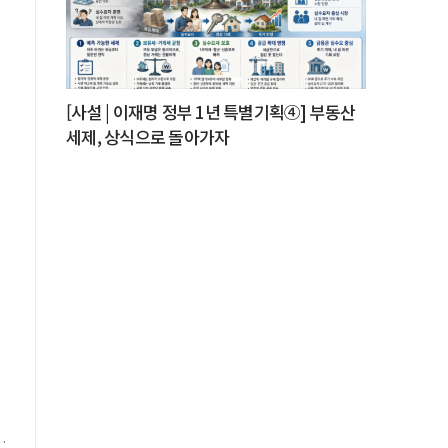
를
[사설 | 이재명 정부 1년 특별기획④] 부동산
세제, 상식으로 돌아가자
고
극
츠