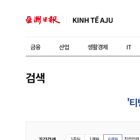
금융
산업
생활경제
IT
검색
'티
기간검색
1주일
1개월
6개월
직접입력