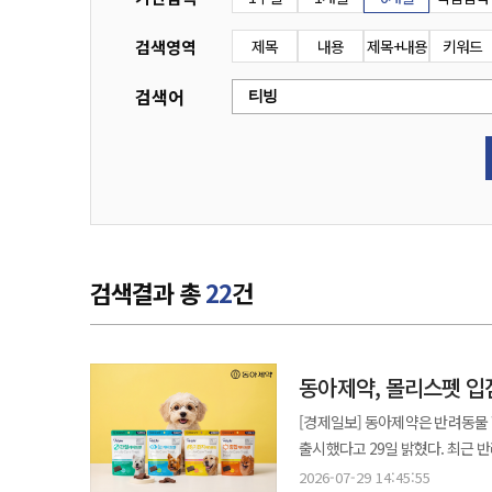
검색영역
제목
내용
제목+내용
키워드
검색어
검색결과 총
22
건
​​​​​​​동아제약, 몰리
[경제일보] 동아제약은 반려동물 
출시했다고 29일 밝혔다. 최근 반려동물을 가족처럼 돌보는 ‘펫 휴머니제이션’ 트렌드가 확산되며 반려동물 건강을
체계적으로 관리하려는 수요가 증가
2026-07-29 14:45:55