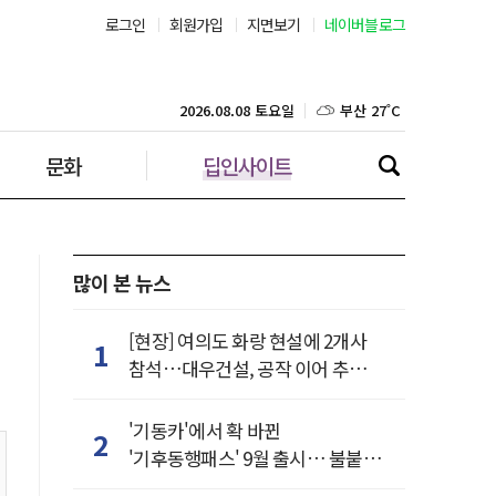
로그인
회원가입
지면보기
네이버블로그
부산 27˚C
대구 25˚C
2026.08.08 토요일
문화
딥인사이트
인천 28˚C
광주 26˚C
대전 25˚C
많이 본 뉴스
울산 25˚C
[현장] 여의도 화랑 현설에 2개사
1
참석…대우건설, 공작 이어 추가
강릉 26˚C
거점 확보하나
'기동카'에서 확 바뀐
2
제주 28˚C
'기후동행패스' 9월 출시… 불붙은
카드사 경쟁