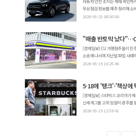
자동차 안전 조치는 제때 확인하지
없이 현장관리소장과 감리단장, 
도착했고, 오후 2시49분 대응 
무상점검 정보를 매주 정리해 소비자가
구축하지 않은 채 '긴급 안전진단
소방은 차량과 구조 인력을 현장에 투입해 
메르세데스-벤츠코리아와 브리타니
것이 안전진단이라면, 그 진단의 기준은 대체 어디에서 온 것인
2026-05-23 08:00:00
충정로 방향 차로를 전면 통제하고
충돌 시 에어백이 정상적으로 전개
5분여 전에는 KTX도 통과했다.
신촌역 구간 열차 운행을 중단했다
확인됐다. 23일 국토교통부 자동차리콜센터에 따르면, 메르세데스-벤츠코리아는 전기 SUV 'G580' 226대에 대해 휠
격차를 '다행'이라는 말로 정리해
줄 수 있다는 판단으로 보인다. 서울시는 현장 브리핑에서 철도 구간 작업은 새벽 1시30분부터 4시까지만 하도록 협의돼
"매출 반토막 났다"…C
볼트 관련 제작결함으로 시정조치를 
관리의 성과로 착각하는 사회는, 다음번 우연을 기
있었고, 이날 새벽 1시30분부터
벤츠는 개발 과정 편차로 인해 전
감식에 착수하고 중대재해처벌법 위
[경제일보] CU 가맹점주들이 
2.9cm 단차가 발생해 공사를 
가능성이 확인됐다고 설명했다. 전
것이 누구인지, 그 결정이 어떤 
소송에 나서며 지난달 파업 사태의 후폭풍
서울시는 “서소문고가 철거 현장
풀리며 바퀴 체결력이 약해질 수 있고,
것과, 이번 사고가 왜 인재인지를 묻는 것은 별개의 문제다. 성수대교가
CU가맹점주협의회는 화물연대 집
파악됐다”며 “현장 안전조치와 추
2026-05-19 16:25:46
GLE 450 4MATIC, GLE 35
안전 제도를 수차례 개편했고, 중
대구동부경찰서에 접수됐으며 특수
기울이고 있다”고 밝혔다. 서소문고가차도는 1966년 준공된 노후 도로시설물이다. 서울시는 지난해 철거 계획을
실시한다. 차종별 대상 대수는 GLE 450 4MATIC 9대, GLE 350 4MATIC 4대, GLS 450 4MATIC 2대다. 생산기간은
구조물이 6년을 방치되고, 이상 
별도로 민사 소송을 진행해 피해 책임을 끝까지 묻겠다는 입
발표하며 서소문고가차도가 정밀안
2026년 2월 9일부터 2월 18일까지다. 벤츠는 공급업체 생산 공정 편차로 인해 특정 조수석 에
쌓였는데 현장이 달라지지 않았다면,
5·18에 '탱크'·'책상
기간 동안 경남 진주시 정촌면에 
2019년 교각 콘크리트 탈락, 20
충족하지 않는 쿠션 소재가 장착됐을 가능성이 있다고 설명했다
사고의 희생자들은 이름 없는 일
상품 공급이 중단됐고 일부 시설물 파손도 발생했다는 주장이
서울시 안전 분야 공지에도 서소문고
[경제일보] 스타벅스 코리아가 제
전개되지 않을 수 있으며, 자동차
중심에 있어야 할 사람들이었다. 
협의회 설명이다. 나주 운곡동 B
교각으로 구성됐다고 기재돼 있다.
신세계그룹 고위 임원이 광주를 찾
조수석 에어백 교체 방식으로 시정조치를 진행한다. 브리타니아오토는 애스턴마
처음부터 '멈춘다'는 선택지 자체
인해 점포 운영에 직접적인 차질이
‘안전성 미달’ D등급 판정을 받아 철거가 시급하다고 밝힌 
면담을 거부했다. 5·18기념재단과 5·18 공법 3단체는 19일 오전 광주 5·18기념재단 오월기억저장소를 찾은 김수완
185대에 대해 후방 하부 서스펜션 암
2026-05-19 12:59:41
쪽이든, 이상 징후가 확인된 구조
있다. 편의점 업계 특성상 물류 차질은 곧바로 매출 감소로 이어진다. 신선식품과 간편식 비중이 높은 구조상 하루
등장한다. 2019년 안전진단에서
신세계그룹 부사장과의 만남을 거부
DBX 120대, DBX707 64대, 
세 사람의 죽음이 이미 답으로 내놓았다. 노후 구조물 D등급 이하 시설의 조속한 처리 기준을 법제화
이틀만 공급이 끊겨도 점포 매출
받았다. 따라서 현재 철거 결정의 직접
이벤트 논란에 대해 사과하기 위해 광주를 찾았다. 5·18단체는 사과 방식이
브리타니아오토는 설계 기준보다 
시 현장 진입 기준을 명문화하는 일
내몰렸다”는 반응도 나온다. 협의회는 앞서 화물연대 측에 내용증명을 보내 이달 15일까지 재발 방지 약속과 공개 사과,
인프라 철거 현장의 안전관리 문제
5·18부상자회 부회장은 “경위 
암에서 이탈할 수 있다고 설명했다. 이 경우 조인트에 작용하는 토크 모멘트가 증가해 후방 하부 서스펜션 암 주조
눈치 없이 작업을 세울 수 있는 문
약 140억4000만원 규모의 피