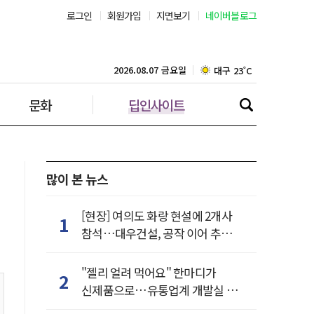
로그인
회원가입
지면보기
네이버블로그
부산 26˚C
대구 23˚C
2026.08.07 금요일
문화
딥인사이트
인천 28˚C
광주 25˚C
대전 24˚C
많이 본 뉴스
울산 23˚C
[현장] 여의도 화랑 현설에 2개사
1
참석…대우건설, 공작 이어 추가
강릉 23˚C
거점 확보하나
"젤리 얼려 먹어요" 한마디가
2
제주 28˚C
신제품으로…유통업계 개발실 된
SNS