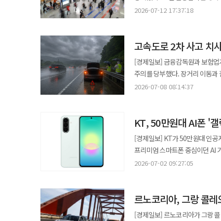
결함은 48볼트 발전기 벨트 텐셔
70만원 카드 실적 기준 24개월 
약관을 사전에 꼼꼼히 확인할 필요가 있다고 밝혔다. 여행자보험은 여행
행정기관 방문이나 증명서 제출 없이 변경 신청을 진행할 수
2026-07-12 17:37:18
발생하면 벨트가 이탈하거나 파손될 수 있다. 벨트에 이상이 생기면 마찰에 따른 소음이나
받을 수 있다. KT 다이렉트샵만의 전용 혜택도 마련됐다. 선착순 600명에게는 갤럭시 Z 폴드8 1TB 모델을 512GB
치료비 등 인적 피해와 △휴대품 
편의가 높아진다. 피보험자가 가
중 벨트가 빠지거나 끊어질 경우 12볼
가격으로 제공하며, 선착순 400명
비율의 자기부담금이 적용되고 물보험은 정액형 
마이데이터로 가족관계를 확인하고 보험금 청구 절차를
기능으로 시동이 꺼진 뒤 자동 재
24개월 기준 최대 21만8000원 상
고속도로 2차 사고 치
스포츠 등은 인보험 보장 대상에서
확대에 참여할 경우 연간 약 300
개선된 벨트 텐셔너로 무상 교체한다. 기아는 셀토스와 셀토스 하이브리드 1만178대를 대상으로 리콜을 
위한 경품 이벤트도 진행된다. 초
항공기 지연 보장은 ‘지수형’과 
손해보험협회장은 "이번 서비스 
[경제일보] 금융감독원과 보험업
셀토스는 지난해 12월 30일부터 
신세계상품권, 배달앱 상품권 등을
가입한 경우라도 추가 지출이 없으면 보험금이 지급
보험금 청구 과정에서 소비자들의
주의를 당부했다. 장거리 이동과 
차량이 대상이다. A필러 좌우 트림을 고정하는 테더클립이 제대로 체결되지 않은 것이 원인이다. 테더클립은 커튼
치킨 세트 등 3종 혜택이 마련됐다. 프리미엄 스마트폰 시장의 경쟁이 단말 성능을 넘어 고객 경험 전반으로 확대
한해 보상되며 부주의로 인한 분실
특약 확인이 필요하다는 설명이다. 8일 금융감독원에 따르면 고속도로 2차 사고는 지난 2021년 50건에서 
에어백 전개 시 A필러 트림이 완
2026-07-08 08:14:37
통신사들의 전략 역시 콘텐츠와 구
나타났다. 배상책임 보험도 동행 가족 간 
65건으로 4년간 30% 증가했다. 같은
테더클립 체결이 미흡하면 충돌 사
시리즈 출시를 계기로 콘텐츠 활용
질병·직업 등 중요 사항을 정확히
고속도로에서 사고나 고장으로 차량
기아는 오토큐에서 체결 상태를 점검한 뒤 
확보에 나선다는 계획이다. 손정엽 KT 디바이스사업본부장 상무는 "콘텐츠 활용성이 강화된 갤럭시 Z 폴드8 울트라·
점에 유의해야 한다"고 강조했다.
KT, 50만원대 AI폰 
일반사고 치사율 8.8%의 약 5배 수준이다. 금감원은 고속도로에서 사고가 발생하면 '비트박
21대, 기아 전기차 9대에서는 
폴드8·플립8 출시에 맞춰 고객들
안내했다. 비트박스는 비상등을 켜
제네시스 전동화 GV70과 전동화 G80, 기아 EV6와 EV9이다
프로그램을 준비했다"며 "앞으로도
[경제일보] KT가 50만원대 인공
방법이다. 안전을 확보한 이후에는 사고 현장과 차량 파손 부위 등을 사진이나 동영상으로 촬영해 증거를 확보해야 한다.
발생해 화재로 이어질 수 있는 결
프리미엄 스마트폰 중심이던 AI 
이후 보험회사에 사고를 접수하고 
(화재 위험)'로 표시됐다. 제작사는 고전압배터리시스템어셈블리 전체를 교체한다. 작업에는 약 3시간이 걸리며 지정된
소비자를 겨냥해 전용 단말 경쟁력을 강화하는 전략으로 
2026-07-02 09:27:05
침수사고도 장마 시기에 집중된다.
정비 장소에서만 조치할 수 있어 
KT닷컴에서 KT 전용 단말 '갤럭시 점프5'를 
많았다. 최근 5년 평균 침수피해 건수 7035
권고된다. 해당 차량은 리콜 개시 후 1년6개월 안에 시정조치를 받지 않으면 자동차 종합검사나 정기검사에서 부적합
'갤럭시 점프' 시리즈의 다섯 번째
호우특보 발효 여부를 확인하고 침
판정을 받을 수 있다. 현대차와 제네시스는
르노코리아, 그랑 콜레오
시리즈가 갤럭시 M시리즈를 기반으로 했
중요하다. 차량 점검도 필요하다. 우천 시 시야 확보를 위해 와이퍼 마모도와 워셔액을 확인하고 제동력 확보를 위해
리콜센터에서 차량번호 또는 차대번
블랙, 라이트 그린, 라이트 핑크 
[경제일보] 르노코리아가 그랑 콜
타이어 마모도와 공기압을 점검해
조회 및 예약이 가능하다. 시정조