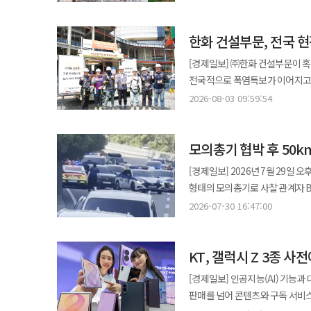
저감은 필수적인 환경관리 활동이지
작업자와 장비의 접근이 제한적인
한화 건설부문, 전국 
비산먼지 관리의 한계에 부딪히기도 한다. 현대건설은 현장의 비산먼지 발생 구간에 살수드론
12~15m 반경에 분당 50리터
[경제일보] ㈜한화 건설부문이 혹서
드론을 적용해 수시로 변경되는 먼
전국적으로 폭염특보가 이어지고 
따라 유연한 운용이 가능했다. 살수차나 고정식 분진 저감 설비를 활용한 기존 방식에 비해 비산먼지 저감 효과는 물론
제공하며 여름철 안전보건 관리 강도를 높이는 모습이다. 한화 건
2026-08-03 09:59:54
안전성과 작업 효율을 크게 높일 수 있을 것으로 기대된다. 현대건
건설현장을 대상으로 시원한 팥빙수와
적용 가능성을 확인했고 향후 다
무더위 속 야외 작업을 이어가는
도입하는 동시에 실증 또한 활발
모의총기 협박 후 50
폭염은 올해도 건설 현장 안전의 
것”이라고 말했다. 롯데건설, 스마트 비접촉식 센서 통해 고소작업 안전관리 개선 롯데건설은 비접촉식 센서 전문기업인
15일부터 이달 1일까지 누적 온
[경제일보] 2026년 7월 29일 
가디언웍스와 협업해 ‘고소작업대
41.4도까지 오르는 등 극한 폭염
형태의 모의총기로 사찰 관계자 B
예방한다고 4일 밝혔다. 기존 기계식 정지장치는 과상승 방지봉, 협착 방지대로 구성됐다. 이 중 과상승 방지봉은
건설현장은 폭염에 특히 취약하다
제지하려던 또 다른 관계자 C씨(50대
고소작업대가 작동 미흡, 작업자 
2026-07-30 16:47:00
발생이 가장 높은 업종으로 지목했
남성이 차에 타라고 강요한다"는 
멈추는데 사용됐다. 하지만 과상승 방지봉은 구조물에 부딪히는 등 물리적인 압력에 의해서만 작업대가 멈춘다는
상태 등을 집중 확인하겠다는계획도 내놨다. 한화 건설부문이 푸드트럭을 운영하는 배경
인근 시·군 경찰서에 비상령을 발
한계가 있다. 특히 과상승 방지
행사를 넘어 폭염 시기 근로자들이
KT, 갤럭시 Z 3종 
돌아오는 등 약 50km 구간을 도주했다. 신고 접수 약 1시간 30분 만인 오후 4시 20분께, 
중량물을 들어올리는 작업을 이어가는 경우가 발생할 수 있다. 
휴게공간을 활용해 근로자가 작업 중간에 열을 식히
냉정교차로(33번 국도) 인근에서
‘고소작업대 스마트 과상승 방지 
[경제일보] 인공지능(AI) 기
복합문화시설 현장에 팥빙수 푸드
형사기동대 차량 1대 등 경찰 차량을 잇달아 들이받으며 
각 코너에 설치돼 초음파를 수직으로
판매를 넘어 콘텐츠와 구독 서비스
참여했다. 근로자들은 현장 내 휴게공간에서 팥
공포탄 2발과 실탄 4발을 발사해
감지해 작업대를 정지시킨다. 협착