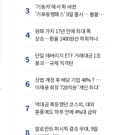
'기동카'에서 확 바뀐
3
'기후동행패스' 9월 출시… 불붙은
카드사 경쟁
원화 가치 17년 만에 최대 폭
4
상승…환율 1400원선 하회하나
단일 레버리지 ETF 거래대금 1조
5
붕괴…규제 직격탄
상법 개정 후 배당 기업 48%↑…
6
이재용 회장 728억원 '개인 최다'
역대급 폭등했던 코스피, 대외
7
훈풍에도 하루 만에 4%대 급락
발로란트 퍼시픽 결승 무대, 9월
8