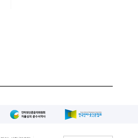
즈
에
시