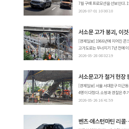
페스티벌'을 통해 디지털 온누리상품권을 제공한다. KT는 이번 제품을 
7월 구매 프로모션을 선보인다. 1일 르노코리아에 따르면 회사는 7~8월 두 달간 그랑 콜레오스를 구매하는 개인 고객을
요구된다. 금감원은 침수 위험 차량 등에 보내는 긴급대피알림도 확인해야 한다고 설명했다. 해당 알림은 자동차보험
달라질 수 있다.
계획이다. 지난해 출시한 갤럭시 점
대상으로 ‘만족의 확신, 반납의 자유’ 프로그램을 운영한다. 이 
가입 정보를 활용해 침수사고 위험
2026-07-01 10:00:10
전용 AI 기능인 '어썸 인텔리전스'를 추가했다. 또한 화면에 표시한 영역을 즉시 검
고객 인도 후 최소 30일부터 최대 60
발신번호로 발송되며, 앱 설치나 특정 URL 클릭을 요구
불필요한 요소를 제거하는 AI 지우
면세·영업용을 제외한 개인 고객이
펑크와 연료 부족, 배터리 방전 
지원한다. IT 업계에서는 생성형 AI 기능이 프리미엄 스마트폰을 넘어 중저가 제품으로 빠르게 확산하고 있다고
서소문 고가 붕괴, 이
법적 비용을 제외한 영수증(세금계
침수피해 보장을 위해서는 차량 
전망하고 있다. AI 기능이 스마
중도상환수수료, 차량 파손·오염 등에 따른 
도난 손해를 주로 보장하는 것과 
[경제일보] 1966년에 지어진 
스마트폰 시장 선점에 나서는 모습이다. 제품 경쟁력도 강화했다. 갤럭시 점프5는 6.7형 대화면 디
콜레오스와 필랑트 구매 고객을 위한 ‘쓰리제로(3
인한 내 차량 손해도 보상한다. 다만 자동차보험 특약은 가입일 24시부터 보장이 시작된다. 여름휴가 출발 전 보장을
고가도로는 무너지기 7년 전에 이
화소 카메라를 탑재해 영상 시청과 모바일
3개월 동안 원금과 이자를 납부하지
받으려면 출발 전날까지 특약 가입
구조물이 2.9cm 주저앉는 이상
혜택도 마련했다. 구매 고객 선착
2026-05-28 08:02:19
이자를 상환할 수 있으며, 할부 원금 2500만원 이하 계
죽었다. 이것을 하늘의 뜻이라 부를 수는 없다. 서소문 고가도로는 충정로역과 시청역을
제공하며, KT닷컴 개통 고객에게
‘5년 걱정-제로 바이백’ 상품을 
2019년 정밀 안전진단에서 시설물
카카오페이 포인트 등 추가 혜택도 제공한다. 단말기 보호 서비스도 강화했다. '365
차량을 운행할 수 있으며, 5년 후 53
서소문고가 철거 현장 
탈락 흔적이 확인됐다. D등급이란
디바이스 파손 보장, 피싱·해킹 피
고객에게는 3년 65% 중고차 잔존
행정적 선고다. 그런데 서울시가 선택한 것은 철거가 아니었다. 보수 공사와 통행차량 중량 제한이라는 차선책으로
여행자보험도 무료로 제공한다. KT는 향후 전용 단말을 통해 고객 선택지를 확대하고 실속형 스마트폰 시장에서
[경제일보] 서울 서대문구 미근
(R:assure) 프리미엄 케어 솔루션’을 기본 제공한다. 에스프리 알핀 195
버텼고, 그 사이 2021년 바닥판
차별화된 경쟁력을 강화한다는 방침
4명이 다쳤다. 소방과 경찰은 추가 붕괴 
로열티 고객은 최대 80만원, 전시차 구매 고객
시작된 것은 D등급 판정으로부터 6
경쟁을 넘어 AI 경험과 부가 서비스를 중심
등에 따르면 이날 오후 2시33분
최대 200만원의 유류비를 지원한다.
2026-05-26 16:41:59
사람들은 그 이유를 보고도 외면했다. 사고 당일의 경위는 인재의 성격을 더욱 또렷하게 드러낸다. 경
상무는 "새롭게 출시하는 갤럭시 
사망하고 4명이 부상을 입었다. 
200만원 상당의 옵션·용품, 202
고가 아래를 통과하는 탓에 철거 작
기능까지 모두 담아낸 제품"이라며
코레일은 서울역~신촌역 구간 열차 운행을 중지했다. 사고 당시 철거 작업
중고차 잔존가치 보장도 지원한다
그 시간대에 슬래브 절단 작업을 
수요층에게 만족스러운 선택지"라
벤츠·애스턴마틴 리콜
안에 있던 60대 남성 1명은 심정
인지하고 작업을 중단했다. 여기까지는 교과서적인 대응이었다.
선사하기 위해 노력하겠다"고 덧
중상으로 알려져 피해 규모가 더 커질 가능성도 배제할 수 없다.