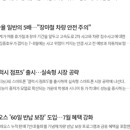
너의 내구성 문제다. 특정 조건에서 풀리와 베어링의 기울기가 변해 정렬 불량이
동안 최대 127만2000원의 요금 및 단말 할인 혜택이 제공되며, 최대 15만원의 캐시백도
 중 발생하는 △사망·후유장해 △상해·질병
 있다. 가족 일상생활배상책임보험 보험금 청구 과정에서도
 냄새가 발생할 수 있다. 주행
분실 △배상책임 △항공기 지연 등 재산상 손해를 보장하는 상품이다. 인보험은 일정
족으로 설정된 상품에서 자녀가 일상생활 중 타인의 물건을 파손한 경우 공공
트 경고등과 엔진 과열에 따른 운행 중지 경고등이 점등될 수 있다. 스타트·스톱
에게는 갤럭시 Z 폴드8 울트라 1TB 모델을 512GB 가격에 판매한다. 이와 함께
자기부담금 구조가 일반적이다. 다만 고의 사고, 기존 질병, 고위험
 진행할 수 있다. 보험업계는 모든 보험회사가 공공 마이데이터
시동이나 버튼 시동이 불가능해져 교차로 등에서 사고 위험이 커질 우려도 있다. 볼보
당의 요금 할인 혜택과 카드사별 무이자 할부 및 캐시백 혜택도 제공된다. 구매 고객을
사율 일반의 5배…"장마철 차량 안전 주의"
 제외되며 물보험 역시 과실로 인한 분실이나 현금, 신체보조구 등은 보상되지 않는다
만건의 가족관계증명서 필요 업무의 행정부담이 줄어들 것으로 예상했다. 이병래
진행하고 있다.
이스 요금제로 개통한 고객 가운데 총 888명을 추첨해 5성급 호텔 숙박권과
‘실손형’으로 나뉘며 가입 유형에 따라 보상 여부가 달라진다. 실제로 실손형 특약에
확대를 통해 가족관계증명서를 공공 마이데이터로 활용할 수 있게 되어 보험 가입 및
계가 여름 휴가철과 장마 기간을 앞두고 고속도로 2차 사고와 차량 침수사고에 대한
올해 5월 9일, 셀토스 하이브리드는 지난해 12월 31일부터 올해 5월 13일까지 생산된
 제공하며, '가족폰 이어쓰기'를 신청한 고객에게는 보너스 데이터와 모바일 상품권,
되지 않는 사례가 발생했다. 휴대품 손해는 여행 중 관리 중인 물품에
 혜택과 편의가 크게 향상될 것으로 기대한다"고 말했다.
집중호우가 겹치는 7~8월에는 사고 위험이 커지는 만큼 사고 전 예방과 자동차보험
되면서
이나 단순 외관 손상은 제외된다. 시력 교정용 안경 파손 역시 보상 대상이 아닌 것으
지난해
전히 떨어져 나가지 않도록 잡아주고 에어백이 펼쳐질 공간을 확보하는 장치다.
독 서비스, 단말 케어를 결합하는 방향으로 변화하고 있다. KT는 이번 갤럭시 Z 폴드
사고나 직무 수행 중 발생한 손해는 보상하지 않는다. 금감원은 "보험 가입 시
 기간 2차 사고 피해자 수는 63명에서 92명으로 46% 늘었다. 2차 사고는
고로 커튼 에어백이 전개될 때 A필러 트림이 이탈해 탑승자에게 상해를 입힐 수 있다.
성을 강화한 요금제와 단말 케어 서비스, 온라인 전용 혜택 등을 앞세워 프리미엄 고
 고지해야 하며 여러 상품에 가입하더라도 실제 손해액 범위 내에서만 비례 보상된다
이 정차한 상태에서 발생하는 사고다. 최근 3년 기준 2차 사고 치사율은 43.8%로
미체결이 확인된 차량의 A필러 트림을 교체한다. 현대차와 제네시스 전기차
'갤럭시 점프5' 출시…실속형 시장 공략
스'에 따라 대피해야 한다고
고전압 배터리 화재 가능성이 확인됐다. 대상 차종은 현대차 아이오닉5와 아이오닉6,
이 단말 구매부터 콘텐츠 이용, 단말 케어까지 차별화된 혜택을 누릴 수 있도록 다양한
고, 트렁크를 열고, 가드레일 밖으로 대피한 뒤, 스마트폰으로 신고하는 대응
. 고전압 배터리 셀 제조공정 불량으로 셀 내부에서 단락이
 고객 만족도를 높일 수 있는 혜택과 서비스를 지속 선보이겠다"고 말했다.
지능(AI) 스마트폰 '갤럭시 점프5'를 출시하며 실속형 스마트폰 시장 공략에 나선다.
함이다. 현대차와 제네시스, 기아가 발송한 고객 통지문에는 해당 조치가 '중대리콜
기능이 중저가 모델로 확산되는 가운데 학생과 시니어 등 가격 대비 성능을 중시하는
대인사고가 발생한 경우 경찰에 신고해 조치사항을 안내받아야 한다. 차량
풀이된다. 2일 KT는 전국 KT 매장과 공식 온라인몰
 최근 5년 평균 여름철 침수피해 금액은 443억원으로 평상시 203억원보다 2배 이상
사전 예약이 필요하다. 수리를 받기 전까지는 최대 충전량을 80%로 제한하는 것이
오는 3일부터 출시한다고 밝혔다. 갤럭시 점프5는 KT 전용 스마트폰
건 중 65%인 4589건이 7~8월에 발생했다. 빗길 운전 전에는 기상정보와
 모델이다. 삼성전자 갤럭시 A27 5G를 기반으로 국내에 단독 출시됐으며, 기존 점프
수 예상 지역은 우회해야 한다. 지하차도나 물에 잠긴 도로에는 진입하지 않는 것이
 대상 고객에게 무상 홈투홈 서비스도 제공한다. 대상 차량 소유주는 자동차
스 '60일 반납 보장' 도입…7월 혜택 강화
던 것과 달리 처음으로 A시리즈를 적용한 것이 특징이다. 출고가는 50만원대로
호(VIN) 입력을 통해 리콜 대상 여부를 확인할 수 있고, 제작사 안내문 수령 전이라
등 3가지 색상으로 출시된다. 오는 5일까지 개통한 고객에게는 '삼성전자 감사
레오스 누적 판매 7만대 돌파를 기념해 차량 반납 보장 프로그램과 금융 혜택을 포함
야 한다. 빗길에서는 제동거리가 2배 이상 늘어날 수 있어 감속운전과 안전거리 확보
치는 무상으로 진행되고, 서비스센터별 예약 수요·부품 리드 타임에 따라 조치 기간이