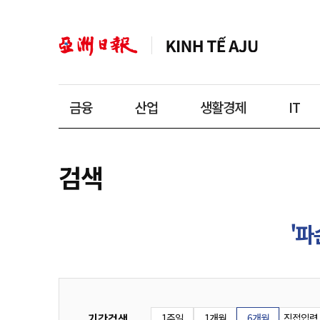
금융
산업
생활경제
IT
검색
'파
기간검색
1주일
1개월
6개월
직접입력