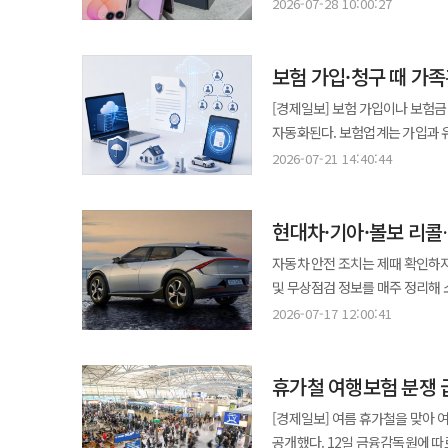
통신사들은 단말 구매부터 콘텐츠 
황순하 차장은 “무더운 현장에서 
2026-07-28 10:00:27
오후 4시 21분께 A씨를 현행범으
외부로 나가는 인체 또는 물체를 감지하면 
Z 폴드8 시리즈 출시를 계기로 '
행사가 현장 근로자들에게 큰 활력과 응원이 됐다”고 말했
순찰차 등 경찰 차량 4~6대와 민간인 차량 1대가 파손됐다. 검거
작동하는 만큼 주변 구조물 및 양
28일 KT는 내달 3일까지 전국 
“혹서기에는 충분한 휴식과 세심
0.076%로 면허정지 수준에 해
투입 전 직접 손으로 센서의 정
보험 가입·청구 때 가
'갤럭시 Z 폴드8', '갤럭시 Z
활력을 전하고 안전수칙 준수와 자
총기는 길이 87cm의 비비탄용 모의 총기로 확인됐다. A씨와 피해자들은
스스로 안전을 점검할 수 있다. 
출시는 내달 7일이다. 갤럭시 Z 폴드8은 여권 크기의 폼팩터를 적용해 휴대성을 높이는 동시에 넓어진 화면 비율을 통해
건설부문은 푸드트럭 외에도 ‘Hea
[경제일보] 보험 가입이나 보험
A씨는 음주운전 사실은 인정했으
어플과 연동된 컴퓨터를 통해 현장 상황을 
콘텐츠 활용성을 강화했다. 갤럭시
현장에 배포하고 현장별로 제빙기
자동화된다. 보험업계는 가입과 유지
A씨를 특수협박, 특수공무집행방
개발한 ‘고소작업대 스마트 과상승 
갤럭시 Z 플립8은 커버 디스플레
비치해 근로자들이 수분을 보충할 수 있도록 했다. 작업 운영 방식도 조정하고 
생명보험협회와 손해보험협회, 
및 모의총기 입수 경위에 대한 조
2026-07-21 14:40:44
기술을 현장에 확대 적용할 예정이다”라고 말했다. IPARK현대산업개발
KT는 이번 출시를 맞아 저장공간과 
강도를 탄력적으로 조절하고 건강 
보험회사의 디지털 전환을 지원한다고 21일 밝혔다.. 공공 마이데이터는 
IPARK현대산업개발은 파주시 G
사전예약 고객에게는 '더블 스토리
여름철 기상 리스크가 폭염에 그치
등을 정보 주체의 요구에 따라 
주거복지 향상을 위한 사회공헌 활동을 펼쳤다고 4일 밝혔다
개통한 고객은 256GB 모델을 5
굴착면 사면 보강, 위험지역 출입 
현대차·기아·볼보 리
주민등록등·초본, 자동차등록원부 등 35종의
취약계층의 노후 주택을 개·보수
고객에게는 갤럭시 워치 할인 쿠폰과
예방한다는 방침이다.
서류에 더해 가족관계증명서도 보
IPARK현대산업개발은 이번 기
자동차 안전 조치는 제때 확인하지
정품 보호필름 무료 부착 서비스 등의 혜택도 함께 받을 수 
확인이 필요한 경우 별도 서류 발급과 제출 절차를 줄일 수
지원하고 지역사회 주거복지 증진에 힘을 보탰다. 기념식에는 손배찬 파주시장
및 무상점검 정보를 매주 정리해 소비
선보인다. 유튜브 프리미엄 라이
KB손해보험이 이달 먼저 도입하
비롯한 관계자들이 참석했다. 이들
현대자동차와 기아, 볼보자동차 
+넷플릭스'를 비롯해 유튜브 프리
2026-07-17 12:00:41
순차적으로 서비스를 적용할 예정이다. 가족관계증명서 활용 사례도 확대된다. 가족결합 할인이 가
공유했다. 전달된 기부금은 파주시
주행 중 벨트 파손 가능성까지 다양한 안전 문
디바이스와 가전제품 할인 혜택을 제공하는 상품 등으로 
가족이 추가로 같은 유형의 상품에
등에 활용될 예정이다. IPARK현대산업개발 관계자는 “안전하고 쾌적한 주거환경은 지역사회 구성원의 삶의 질을
볼보자동차코리아는 S90과 V90 크로
폰체인지 프로그램을 통해 단말기 
있다. 가족결합 할인은 상품 조건에 따라 보험료의 5% 수준
높이는 가장 기본적인 기반이다”
휴가철 여행보험 분쟁 
대상으로 리콜을 실시하고 있다. 대상 차량은 2020년 6월 10일부터 2025년 3월 7일 사이 생산된 모델이다. 차종별로
제공한다. 'New 갤럭시 AI 구독
또는 만 18세 이하 자녀가 있는
이웃들에게 실질적인 도움이 되는
S90은 2020년 10월 18일부터 2
스마트폰을 반납하면 최대 50% 또는 40%까지 보상 혜
[경제일보] 여름 휴가철을 맞아
특약을 적용받을 수 있다. 해당 특약은 
생산된 차량이 포함됐다. S60과 V
142만2000원의 혜택을 받을 수
공개했다. 12일 금융감독원에 따르면‘여행자보험 가입 시 알아야 할 유익정보 및 주요 분쟁조정 사례’를 발표하고 보험
관련 변경 업무에도 활용된다. 