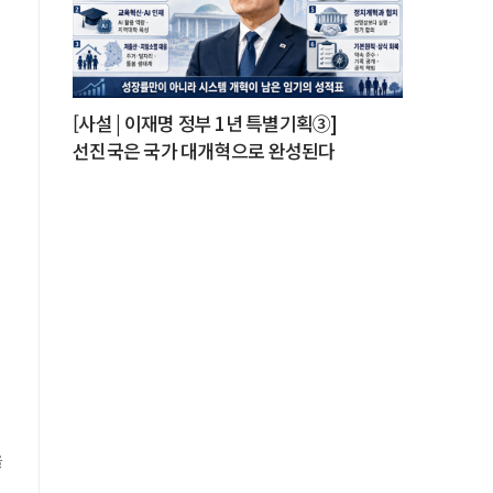
,
던
[사설 | 이재명 정부 1년 특별기획③]
기
선진국은 국가 대개혁으로 완성된다
.
,
계
을
중
드
인
을