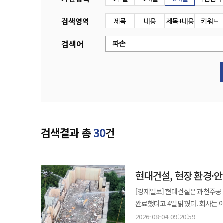
검색영역
제목
내용
제목+내용
키워드
검색어
검색결과 총
30
건
현대건설, 현장 환경·
[경제일보] 현대건설은 과천주공 
완료했다고 4일 밝혔다. 회사는 이번 실증을 통해 실제 철거공사 환경에서 살수드론의 성능과 비행 안정성, 작업 연계성
등을 종합적으로 점검했다. 철거공사 현장에서는 비산먼지 저감과 작업자의 안전 확보가 동시에 요구된다. 비산먼지
2026-08-04 09:20:59