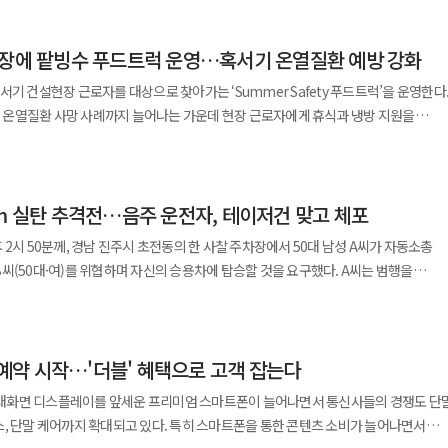
만 작업 시 미끄러짐, 감전, 중장비 충돌 등의 위험요인이 발생할 수 있다. 특히
 구역에서 안전사고의 우려가 지속적으로 제기되고 있으며 충분한 살수가 어려운 경
현장에 팥빙수 푸드트럭 운영…혹서기 온열질환 예방 강화
을 투입해 무풍 기준 최대
의 물을 집중 살포하는 방식으로 실증을 진행했다. 전원 케이블과 물 호스가 직접 연결된
기 건설현장 근로자를 대상으로 찾아가는 ‘Summer Safety 푸드트럭’을 운영한다
지 발생 지점을 타깃으로 살수 위치와 범위를 실시간 조정할 수 있어 공사 진행 상황
온열질환 사망 사례까지 늘어나는 가운데 현장 근로자에게 휴식과 냉방 지원을
설부문은 지난달 15일부터 오는 27일까지 전국
설 관계자는 “이번 실증을 통해 살수드론의 철거현장
 수박화채를 제공하는 푸드트럭 행사를 진행한다고 3일 밝혔다. 이번 행사는
양한 현장 및 철거공정에 살수드론을 적용할 계획이다”라며 “다양한 스마트 건설기술
 근로자들이 짧게라도 체온을 낮추고 휴식을 취할 수 있도록 마련한 프로그램이다.
히 진행 중으로 이를 기반으로 보다 안전하고 지속가능한 건설 환경 조성에 앞장설
km 실탄 추격전…음주 운전자, 테이저건 맞고 체포
주요 변수로 떠올랐다. 질병관리청 온열질환감시체계 운영 결과에 따르면 지난 5월
열질환자는 1889명, 사망자는 14명으로 집계됐다. 경남 양산에서는 낮 최고기온이
오후 2시 50분께, 경남 진주시 초전동의 한 사찰 주차장에서 50대 남성 A씨가 자동소총
 스마트 과상승 방지 시스템’을 현장에 적용하고 높은 곳에서 충돌∙끼임 사고를
이 이어졌고 7월 말에는 사흘 연속 하루 70명 안팎의 온열질환자가 발생했다.
씨(50대·여)를 위협하며 자신의 승용차에 탑승할 것을 요구했다. A씨는 범행을
. 고용노동부도 올해 폭염 대비 노동자 건강보호 대책에서 건설업을 온열질환 산재
)를 차량으로 들이받은 뒤 도주했다. 차에 치인 C씨는 경상을 입었다. "총기를 든
부주의 등으로 지나치게 상승해 천장 또는 슬래브 등의 구조물에 근접할 경우 작업대
다. 폭염특보 발령 시 휴식 부여와 옥외작업 중지 여부, 그늘막과 이동식 에어컨 설치
112 신고를 접수한 경찰은 사제 총기 소지 및 납치 시도 가능성을 염두에 두고 진주와
도 여기에 있다. 단순한 격려
령, 주요 길목 차단에 나섰다. A씨는 진주에서 산청군까지 달아났다가 다시 진주로
봉이 고장 나거나 파손됐는데도 고소작업대에 탑승한 근로자가 이를 인지하지 못한 채
 실제로 쉬고 수분을 보충할 수 있는 환경을 만드는 데 초점이 맞춰졌다. 현장별
사전예약 시작…'더블' 혜택으로 고객 잡는다
경찰은 진주시 집현면
롯데건설은 과상승 방지 센서와 협착 방지 센서로 구성된
도록 유도하는 방식이다. 지난달 31일에는 서울 도봉구 서울아레나
 A씨 차량의 도주로를 전면 차단했다. A씨는 포위망에 갇힌 상태에서도 순찰차 3대와
시스템’을 도입해 충돌∙끼임 사고를 예방할 예정이다. 과상승 방지 센서는 안전 난간의
능과 대화면 디스플레이를 앞세운 프리미엄 스마트폰이 늘어나면서 통신사들의 경쟁도 단
트럭이 방문했다. 이날 행사에는 현장 임직원과 협력사 근로자 등 700여명이
저항했다. 경찰은 위협 행위가 계속되자 차량 타이어를 향해
 쏘아 올려 90cm 거리에서 1차, 35cm 거리에서 2차 총 2차례에 걸쳐 장애물을
, 단말 케어까지 확대되고 있다. 특히 스마트폰을 통한 콘텐츠 소비가 늘어나면서
빙수를 먹으며 무더위를 식혔다. 한화 건설부문 협력사인 해성기공
 차량을 멈춰 세웠다. 이어 삼단봉으로 운전석 유리창을 깨뜨린 뒤 테이저건을 발사해
 방지 센서도 난간의 각 코너에 설치돼 적외선을 수평 방향인 옆으로 쏘아 작업대