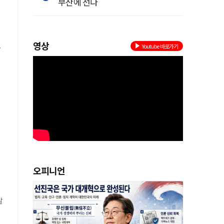
부산에 선다
우
영상
.
Youtube 바로가기
에
을
를
오피니언
말