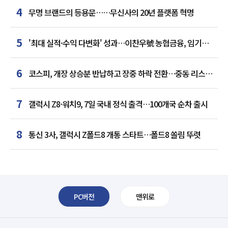
4
무명 브랜드의 등용문……무신사의 20년 플랫폼 혁명
5
'최대 실적·수익 다변화' 성과…이찬우號 농협금융, 임기
말년 성장 박차
6
코스피, 개장 상승분 반납하고 장중 하락 전환…중동 리스크·
美 경계감
7
갤럭시 Z8·워치9, 7일 국내 정식 출격…100개국 순차 출시
8
통신 3사, 갤럭시 Z폴드8 개통 스타트…폴드8 쏠림 뚜렷
PC버전
맨위로