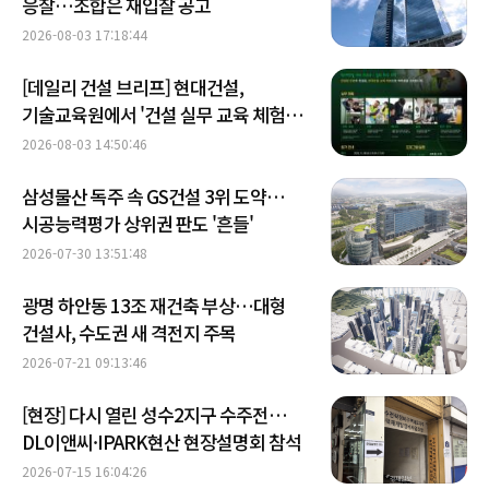
응찰…조합은 재입찰 공고
2026-08-03 17:18:44
[데일리 건설 브리프] 현대건설,
기술교육원에서 '건설 실무 교육 체험
데이' 개최 外
2026-08-03 14:50:46
삼성물산 독주 속 GS건설 3위 도약…
시공능력평가 상위권 판도 '흔들'
2026-07-30 13:51:48
광명 하안동 13조 재건축 부상…대형
건설사, 수도권 새 격전지 주목
2026-07-21 09:13:46
[현장] 다시 열린 성수2지구 수주전…
DL이앤씨·IPARK현산 현장설명회 참석
2026-07-15 16:04:26