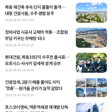
목동 재건축 후속 단지 줄줄이 출격…
대형 건설사들, 수주 셈법 분주
2026-08-07 09:27:53
정비사업 시공사 교체의 역풍…조합원
부담 키우는 부메랑 되나
2026-08-06 09:21:14
현대건설, 목동10단지 수주전 출사표…
모포시스·사사키 앞세워 설계 승부
2026-08-05 10:44:39
건설업계, 2분기 매출 줄어도 이익
'껑충'…원가율 관리가 실적 갈랐다
2026-08-05 09:10:39
포스코이앤씨, 역촌역세권 재개발 단독