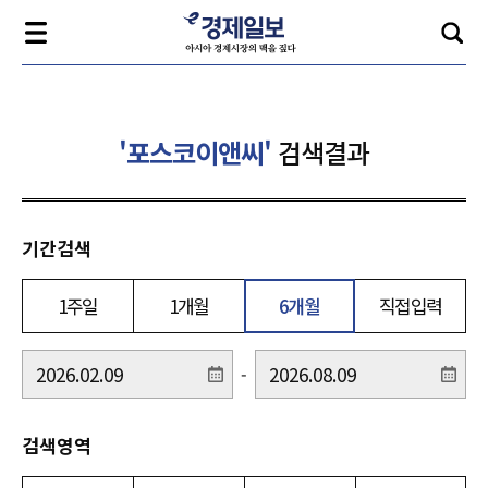
'포스코이앤씨'
검색결과
기간검색
1주일
1개월
6개월
직접입력
-
검색영역