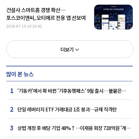
건설사 스마트홈 경쟁 확산…
포스코이앤씨, 오티에르 전용 앱 선보여
2026-07-15 10:25:42
더보기
많이 본 뉴스
1
'기동카'에서 확 바뀐 '기후동행패스' 9월 출시… 불붙은
카드사 경쟁
2
단일 레버리지 ETF 거래대금 1조 붕괴…규제 직격탄
3
상법 개정 후 배당 기업 48%↑…이재용 회장 728억원 '개인
최다'