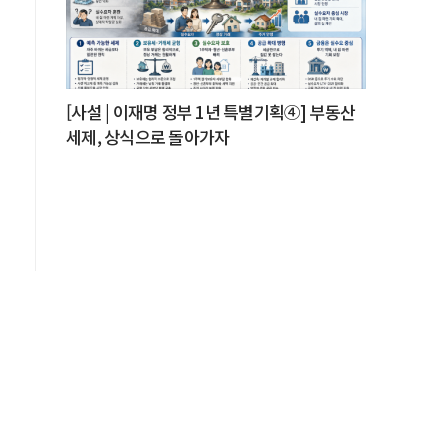
[사설 | 이재명 정부 1년 특별기획④] 부동산
세제, 상식으로 돌아가자
서
의