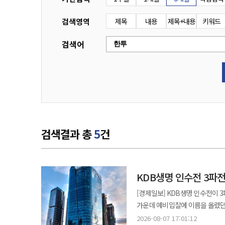
검색영역
제목
내용
제목+내용
키워드
검색어
검색결과 총
5
건
KDB생명 인수전 3
[경제일보] KDB생명 인수전이
가운데 예비입찰에 이름을 올렸던 삼성생명과 교보생명은 
본입찰에는 한국투자금융지주와 흥
2026-08-07 17:01:12