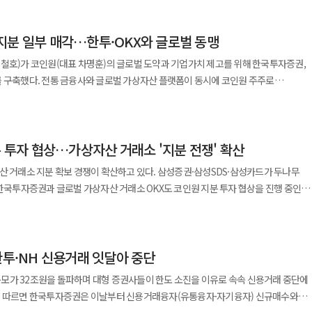
 삼성생명과 교보생명 등 총 5곳이
 삼성생명과 교보생명은 본입찰에 참여하지 않았다. 산업은행은 본입찰
지분 일부 매각…한투·OKX와 글로벌 동맹
 뒤 이달 중 우선협상대상자를 선정할 것으로 전망된다. 산업은행은 지난 4월
만2058주 매각과 경영권 이전을 위한 공고를 내고 매각 절차에 착수했다. 매각 대상은
철호)가 코인원(대표 차명훈)의 글로벌 도약과 기업가치 제고를 위해 한국투자증권,
각을
를 구축했다. 전통 금융사와 글로벌 가상자산 플랫폼이 동시에 코인원 주주로
 문제를 해소하기 위해 그동안 증자와 후순위채 인수 등으로 약 2조1000억원을 지원
에도 변화가 예상된다. 컴투스홀딩스는 보유 중인 코인원 주식
고 29일 공시했다. 처분 금액은 총 346억원 규모다. 이번 처분은 코인원,
6월 말 기준 보험계약마진(CSM) 잔액은 9673억원까지 확대됐다.
 체결한 전략적 지분투자 계약에 따른 것이다. 투자는 코인원 최대주주인
분 투자 협상…가상자산 거래소 '지분 전쟁' 확산
딩스가 보유한 구주 일부, 코인원의 신규 발행 주식을 한국투자증권과 OKX벤처스가
 이후 차명훈 대표는 지분율 30.36%로 경영권을 유지하고, 컴투스홀딩스는 자회사
산 거래소 지분 확보 경쟁이 확산하고 있다. 삼성증권·삼성SDS·삼성카드가 두나무
%로 2대 주주 지위를 이어간다. 한국투자증권과 OKX벤처스는 각각 20%의 지분을
 한국투자증권과 글로벌 가상자산 거래소 OKX도 코인원 지분 투자 협상을 진행 중인
략적
도화와 원화 스테이블코인, 토큰증권 시장 확대를 앞두고 금융권이 원화마켓 거래소를
 코인원에는 전통 금융의 컴플라이언스 역량과 글로벌 거래소의 운영 경험을 동시에
따르면 코인원은 한국투자증권, OKX와 각각
 한국투자증권은 토큰증권, 스테이블코인 등 디지털 금융 신사업과의 연계를 기대하고
 양측 모두 코인원 지분 20% 안팎 인수를 검토하는 것으로 알려졌다. 다만
 시장 운영 경험과 네트워크를 제공할 수 있는 파트너로 평가된다. 다만 코인원의
한투·NH 신용거래 잇달아 중단
자자로 묶이는 구조라기보다 코인원이 각 사와 개별 협상을 진행하는 방식으로
은 아니다. 코인원은 앞서 특정금융정보법 위반 문제로 금융정보분석원(FIU)
' 규모가 32조원을 돌파하며 대형 증권사들이 한도 소진을 이유로 속속 신용거래 중단에
과태료 52억원 처분을 받은 바 있다. 행정소송과 규제 절차, 대주주 변경 신고 수리 여
중심의 경영 체제에는 큰 변화가 없을 것으로 보고 있다. 현재 논의가 경영권 인수보다
 실제 사업 시너지로
는 이유에서다. 코인원의 주요 주주는 더원그룹, 컴투스홀딩스, 차명훈 대표,