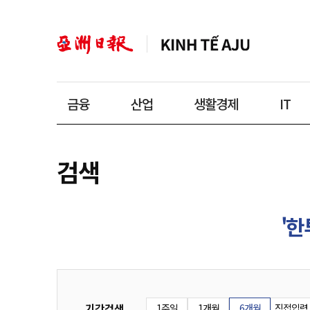
금융
산업
생활경제
IT
검색
'한
기간검색
1주일
1개월
6개월
직접입력