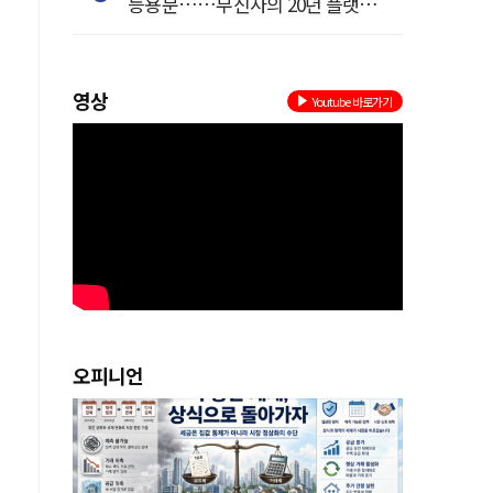
등용문……무신사의 20년 플랫폼
혁명
영상
Youtube 바로가기
해
오피니언
부