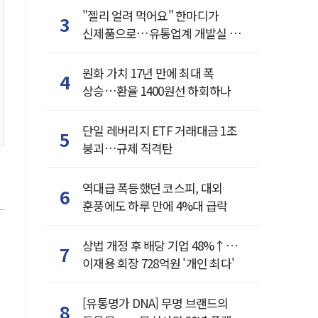
"젤리 얼려 먹어요" 한마디가
3
신제품으로…유통업계 개발실 된
SNS
원화 가치 17년 만에 최대 폭
4
상승…환율 1400원선 하회하나
단일 레버리지 ETF 거래대금 1조
5
붕괴…규제 직격탄
역대급 폭등했던 코스피, 대외
6
훈풍에도 하루 만에 4%대 급락
상법 개정 후 배당 기업 48%↑…
7
이재용 회장 728억원 '개인 최다'
[유통명가 DNA] 무명 브랜드의
8