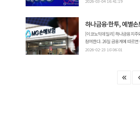
신용거래대주 신규매도를 일시 중
이어지느냐에 달려 있다. 한국투자
2026-03-04 16:41:19
컴투스플러스 등으로 알려져 있다. 한국투자증권의 관심은 증권업과 가상자산 사업의 접점 확대에 있다. 토큰
신규 신용거래를 일시 중단한다"고 밝혔다. NH투자증권도 한도가 소진돼 오는 5일부터
경험이 코인원의 신뢰도와 수익성 
디지털자산 수탁, 기관투자자 대상
별도 공지가 이뤄질 때까지 신용
있다. 정철호 컴투스홀딩스 대표는 “코인원과 긴밀히 협력하며 글로벌 도약과 기업가치 제고를 위한 이번 계약 체결을
넓어지고 있기 때문이다. OKX는
하나금융·한투, 예별손
신용공여 한도 준수를 위한 부득이한 상황"이라고 설명했다. 신
위해 다각도의 노력을 기울여 왔다
국내에서는 신규 가상자산사업자(V
한도 소진 시 예탁증권담보대출 및 신용융
적극적으로 힘을 보탤 것”이라고 
[이코노믹데일리] 하나금융지주
현실적인 진입 방식으로 평가된다. 금융권의 움직임은 이미 두나무를 중심으로 본격화했다. 삼성증권·삼성S
종합금융투자사업자가 신용공여를 하
참여한다. 26일 금융계에 따르면 하나금융과 한투 및 미국계 사모펀드 JC플라워가 예금보험공사 측에 인수의향서를
삼성카드는 이날 카카오 계열사가 보
금융투자협회에 따르면 지난 3일 
제출한 것으로 알려졌다. 예보는 지
지분율은 삼성증권 2.0%, 삼성S
2026-02-23 10:06:01
삼정KPMG와 법무법인 광장을 
위한 전략적 투자라고 설명했다. 삼성증권은 토큰증권 발행·유통과 가상자산 서비스에서 삼성SDS는 블록체인·AI·
평가를 실시할 예정이다. 본입찰은 오는 3월 말까지
클라우드·보안 인프라에서, 삼성카
관심을 기울이고 있다. 하나금융은 
투자가 아니라 삼성 금융·IT 계열사
높다는 평가를 받는다. 하나손해
한화투자증권도 두나무 지분 확보
분석이다. 한투 역시 보험업 진출을 역점 과제로 두고 있다. 앞서 한투는 BNP파리바카디프생명과 롯데손해보험 인수에
1조33억원에 인수하기로 했고 한화
관심을 가지기도 했다. 한투는 KDB생명 인수전에도 참여할 방침이다. 한투에서는 보험사를 통해 장기 자금을 조달하고
취득한다고 공시했다. 한화투자증권의
증권·자산운용 부문을 통해 운용수익을
원화마켓 거래소도 금융권 재편의 
하나금융과 한투가 예별손보 인수전
추진 중인 것으로 알려졌다. 코빗
부실금융기관으로 결정된 이후 수차례 공개 매각
주주 구도가 빠르게 바뀌는 모습이다. 배경에는 제도 변화 기대가 있다. 원화 스테이블코인, 토큰증권,
우선협상대상자로 선정됐지만 노조
ETF 논의, 법인·기관투자자 시
예별손보를 세우고 매각 추진과 
확장시킨다. 금융사 입장에서는 거
연결할 수 있다. 해외에서도 전통 금융과 가상자산 인프라의 결합은 이미 진행 중이다. 미국에서는 코인베이스가 기관