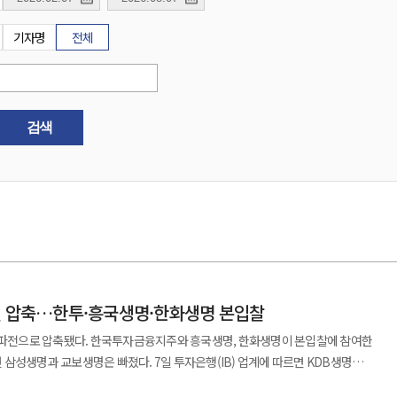
기자명
전체
검색
파전 압축…한투·흥국생명·한화생명 본입찰
 3파전으로 압축됐다. 한국투자금융지주와 흥국생명, 한화생명이 본입찰에 참여한
빠졌다. 7일 투자은행(IB) 업계에 따르면 KDB생명
국생명, 한화생명 등 3곳이 참여한 것으로 파악됐다. 한국산업은행과 매각 주관사