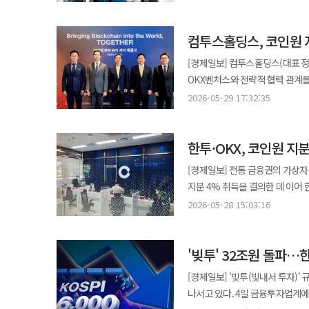
삼일회계법인은 이날 본입찰 접수를 마감했다. 앞서 예비입찰에는 이들 3곳을 비롯해
참여했다. 이후 실사를 거치는 과정에서
컴투스홀딩스, 코인원 
참여사들이 제시한 인수 조건 등을 검토한
24일 KDB생명 주식 1억1632
[경제일보] 컴투스홀딩스(대표 정
KDB생명 발행주식의 99.75%다. 산업은행은 보험업계 재편과 정책금융 역량 강화 등을 고려해 KDB생명 매
OKX벤처스와 전략적 협력 관계
추진하고 있다. KDB생명의 자본
합류하면서 국내 가상자산 거래소의 사업 확장 구도
2026-05-29 17:32:35
왔다. KDB생명은 김병철 사장 취임 이후 수익성 중심의 경영 전략을 추진하며 흑자 전환에 성공했다. 올해 상반기 누적
6만8894주를 처분하기로 결정했다
당기순이익은 129억원이다. 지난 
컴투스홀딩스, 한국투자증권, OKX벤처스가
한투·OKX, 코인원 지
차명훈 대표와 2대 주주 컴투스홀
인수하는 방식으로 진행된다. 투자
[경제일보] 전통 금융권의 가상자
보유분을 포함해 지분율 24.54
지분 4% 취득을 결의한 데 이어
확보해 공동 3대 주주로 합류한다. 이번 거래는 컴투스홀딩스 입장에서는 코인원 지분 일부를 현금화하면서도 전
것으로 알려졌다. 디지털자산 제
2026-05-28 15:03:16
주주 지위를 유지하는 선택이다.
미래 금융 인프라로 보기 시작했다는 분석이 나온다. 28일 가상자산 업계에 
끌어들이는 계기가 될 수 있다.
지분 투자 협상을 진행하고 있다.
있다. OKX벤처스는 글로벌 가상자산
'빚투' 32조원 돌파…
한국투자증권과 OKX가 공동 투
기업가치 제고가 곧바로 확정된 것
전해졌다. 코인원 측은 투자 유치 협상이 진행 중인 상황이며 완료되는 대로 알리겠다는 입장이다. 업계에서는 협상
[경제일보] '빚투(빚내서 투자)
으로부터 영업 일부정지 3개월과 
이후에도 차명훈 창업자 겸 대표 
나서고 있다. 4일 금융투자업계에 따르면 한국투자증권은 이날부터 신용거래융자(유통융자·자기융자) 신규매수와
등은 향후 사업 확장의 변수로 남아 있다. 이번 파트너십의 성패는 단순 지분투자를 넘어
전략적·재무적 투자 성격에 가깝다