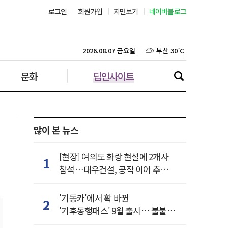
서울 37˚C
로그인
회원가입
지면보기
네이버블로그
부산 30˚C
2026.08.07 금요일
대구 33˚C
문화
딥인사이트
인천 32˚C
광주 32˚C
많이 본 뉴스
대전 34˚C
울산 30˚C
[현장] 여의도 화랑 현설에 2개사
1
참석…대우건설, 공작 이어 추가
강릉 30˚C
거점 확보하나
'기동카'에서 확 바뀐
2
제주 30˚C
'기후동행패스' 9월 출시… 불붙은
카드사 경쟁