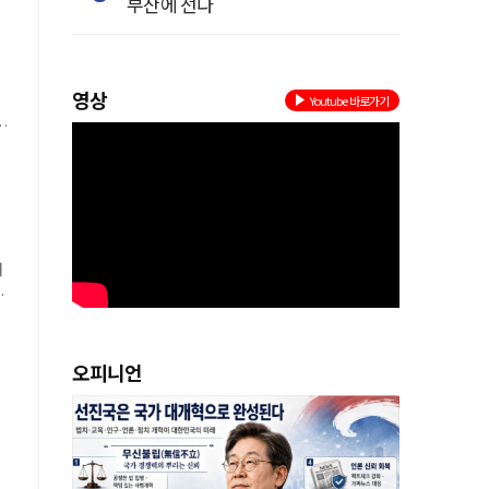
부산에 선다
영상
Youtube 바로가기
로
해
오피니언
질