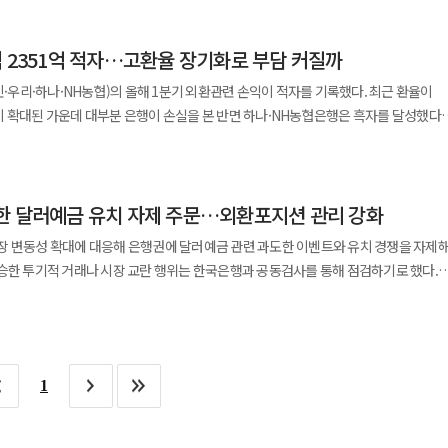
러로 전분기보다 187억9000만 달러 증가했다. 이는 지난 2008년 통계 집계
 1분기 기록한 1026억5000만 달러였다. 한은은 외국인 국내증권투자
익 2351억 적자…고환율 장기화로 부담 커질까
 따른 헤지 수요 등이 외환거래 확대에 영향을 미쳤다고 설명했다. 외국인
 월평균 475조원에서 올해 1분기 855조원, 올해 4~5월 1048조원으로 늘었다.
민·우리·하나·NH농협)의 올해 1분기 외환관련 손익이 적자를 기록했다. 최근 환율이
000만 달러로 전분기보다 117억3000만 달러 증가했다. 현물환 중 원·달러
 확대된 가운데 대부분 은행이 손실을 본 반면 하나·NH농협은행은 흑자를 달성했다.
로 전분기보다 104억6000만 달러 늘었다. 원화와 기타통화 거래는 57억2000만 달러
해 1분기 외환관련 손익은 2351억원 적자를 기록했다. 외환거래이익이
4735억원) 대비 152.2% 급증했으나 외환거래손실도 8조9965억원으로 전년 동기
주자와의 거래는 177억6000만 달러로 51억8000만 달러 증가했고 국내고객과의
다. 은행별로는 신한·국민·우리은행이 적자를 기록한 반면
품 거래 규모도 증가했다. 올해 2분기 외환파생상품
한 달러예금 유치 자제 주문…외환포지션 관리 강화
 우리은행의 올해 1분기 외환관련 손익은 1971억원 적자로 5대은행 중 가장 많은
보다 70억6000만 달러 늘었다. 선물환 거래는 230억3000만 달러로
 외환관련 손익은 951억원 적자, 국민은행은 681억원 적자를 기록했다. 반면
장 변동성 확대에 대응해 은행권에 달러예금 관련 과도한 이벤트와 유치 경쟁을 자제
가했다. 차액결제선물환(NDF) 거래가 188억4000만 달러로 32억9000만 달러 늘며
손익은 1012억원 흑자를 기록했다. 하나은행은 외환거래 규모가 큰 은행으로 꼽힌다.
승한 투기적 거래나 시장 교란 행위는 한국은행과 공동검사를 통해 점검하기로 했다.
익은 2조5347억원, 외환거래손실은 2조4335억원으로 집계됐다. 외환거래 손익
날 서울 영응포구 금융감독원에서 김성욱 은행·중소금융 부원장 주재로 주요
만 달러 줄었고 통화옵션 거래는 3억7000만 달러로 9000만 달러 늘었다. 은행별로는
냈다. 같은 기간 농협은행의 올해 1분기 외환관련 손익도
대상 '외환시장 안정화 관련 간담회'를 개최했다. 이번 간담회는 전날 열린
증가했다. 국내은행의 외환거래 규모는 555억1000만 달러로 전분기보다 93억 달러
은행은 하나은행에 비해 흑자 규모는 작지만 5대 은행 중 두 번째로 외환관련 손익
행권 간담회에 이어 최근 외환·외화자금시장 동향을 점검하고 외환시장 변동성 확대에
9억3000만 달러로 94억8000만 달러 증가했다.
원 은행·중소금융 부원장과 외환감독국장이
행 전체 외환관련 손익은 전년 동기와 비슷한
1
·하나·우리·NH·SC은행 담당 임원과 스테이트스트리트은행, HSBC 등 외은지점 담당
해는 고환율 기조와 환율 변동성이 이어지는 만큼 은행별 외환 전략의 중요도가 높아
 강화해 달라고 당부했다. 참석자들은 최근 외환시장의 과도한