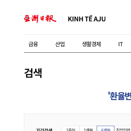
금융
산업
생활경제
IT
검색
'환율
기간검색
1주일
1개월
6개월
직접입력