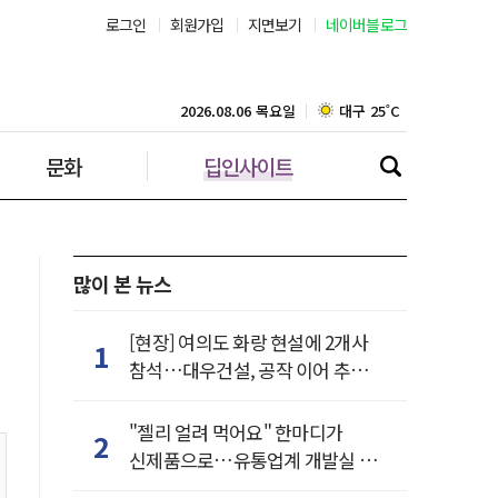
로그인
회원가입
지면보기
네이버블로그
부산 27˚C
대구 25˚C
2026.08.06 목요일
문화
딥인사이트
인천 28˚C
광주 27˚C
대전 28˚C
많이 본 뉴스
울산 24˚C
[현장] 여의도 화랑 현설에 2개사
1
참석…대우건설, 공작 이어 추가
강릉 25˚C
거점 확보하나
"젤리 얼려 먹어요" 한마디가
2
제주 28˚C
신제품으로…유통업계 개발실 된
SNS