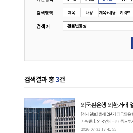
검색영역
제목
내용
제목+내용
키워드
검색어
검색결과 총
3
건
외국환은행 외환거래 일
[경제일보] 올해 2분기 외국환은
기록했다. 외국인의 국내 증권투
확대됐다. 31일 한국은행이 발표한 '2026년 2분기 중 외국환은행의 외환거래 동향'에 따르면 올해 2분기 외국환은행의
2026-07-31 13:41:55