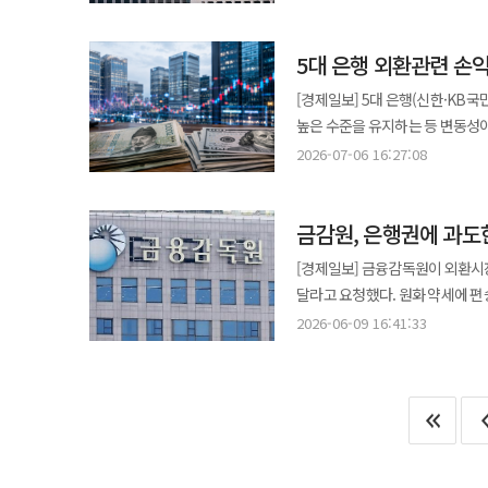
일평균 외환거래 규모는 1214억4000만 달
이후 분기 기준 최대치다. 직전 최대치는 올해
5대 은행 외환관련 손
매매액 증가와 환율 변동성 지속에
국내증권투자 매매액은 지난해 4분기
[경제일보] 5대 은행(신한·KB국
상품별로는 현물환 거래 규모가 541억1
높은 수준을 유지하는 등 변동성이
거래 규모는 437억4000만 달러
6일 업계에 따르면 5대은행의 올
2026-07-06 16:27:08
10억8000만 달러 증가했다. 거래 상대방별로는 외국환은행 간 상호거래가 257억6000만 달러로 전분기보다
8조7614억원으로 전년 동기(3조
49억2000만 달러 늘었다. 비거
(3조7058억원) 대비 142.8% 늘어나면서 손실 폭이 더 컸
거래는 105억9000만 달러로 16억4000만 달러 늘었다. 외환파생상
금감원, 은행권에 과도
하나·농협은행은 흑자를 달성했다.
일평균 거래 규모는 673억2000만 달러로 전분기
손실을 냈다. 같은 기간 신한은행의
[경제일보] 금융감독원이 외환시
전분기보다 40억9000만 달러 증
하나은행의 올해 1분기 외환관련 
달라고 요청했다. 원화 약세에 편
선물환 거래 확대를 이끌었다. 외환스왑 거래는 420억3000만 달러로 전분기보다 29억2000만 달러 증가했다. 통화스왑
올해 1분기 하나은행의 외환거래이
9일 업계에 따르면 금감원은 이
거래는 18억9000만 달러로 4000
2026-06-09 16:41:33
규모가 모두 큰 상황에서도 이익이 손실을 웃돌면서 흑자를 
시중은행과 외은지점 외화·자금 담당 임원 
국내은행과 외은지점 거래가 모두 
239억원 흑자를 기록했다. 농협
관계기관 합동 외환시장 관련 은
늘었다. 외은지점 거래 규모는 65
흑자를 달성했다. 5대은행의 지난해 외환관련 손익은 1조446억원으로 집계됐다. 같은해 1분기 2323억원 적자를
따른 구체적인 대응 방안을 논의하기 위해 마련됐다. 회의에는 금감
기록했으나 모든 은행이 연간 흑자 전환에 성공했다. 올해 1분기에도 5대 은
참석했다. 은행권에서는 KB·신한
수준의 적자를 기록했다. 다만 올
임원이 참여했다. 김 부원장은 외환시장의 과도한 변동성 확대 등에 대비해 은행권 스스로 외환시장 거래 규범을
것으로 전망된다. 원·달러 환율은 올해 들어 높은 수준을 유지 중이다. 연초 1450원 안팎이던 원·달러 환율은 1분기
준수하고 시장 교란 행위 방지를 위한 내부통제를