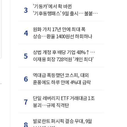
'기동카'에서 확 바뀐
3
'기후동행패스' 9월 출시… 불붙은
카드사 경쟁
원화 가치 17년 만에 최대 폭
4
상승…환율 1400원선 하회하나
상법 개정 후 배당 기업 48%↑…
5
이재용 회장 728억원 '개인 최다'
역대급 폭등했던 코스피, 대외
6
훈풍에도 하루 만에 4%대 급락
단일 레버리지 ETF 거래대금 1조
7
붕괴…규제 직격탄
발로란트 퍼시픽 결승 무대, 9월
8