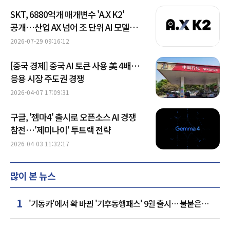
SKT, 6880억개 매개변수 'A.X K2'
공개…산업 AX 넘어 조 단위 AI 모델
간다
2026-07-29 09:16:12
[중국 경제] 중국 AI 토큰 사용 美 4배…
응용 시장 주도권 경쟁
2026-04-07 17:09:31
구글, '젬마4' 출시로 오픈소스 AI 경쟁
참전…'제미나이' 투트랙 전략
2026-04-03 11:32:17
많이 본 뉴스
1
'기동카'에서 확 바뀐 '기후동행패스' 9월 출시… 불붙은
카드사 경쟁