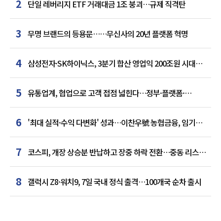
2
단일 레버리지 ETF 거래대금 1조 붕괴…규제 직격탄
3
무명 브랜드의 등용문……무신사의 20년 플랫폼 혁명
4
삼성전자·SK하이닉스, 3분기 합산 영업익 200조원 시대
여나…中 추격은 부담
5
유통업계, 협업으로 고객 접점 넓힌다…정부·플랫폼·
인플루언서와 맞손
6
'최대 실적·수익 다변화' 성과…이찬우號 농협금융, 임기
말년 성장 박차
7
코스피, 개장 상승분 반납하고 장중 하락 전환…중동 리스크·
美 경계감
8
갤럭시 Z8·워치9, 7일 국내 정식 출격…100개국 순차 출시