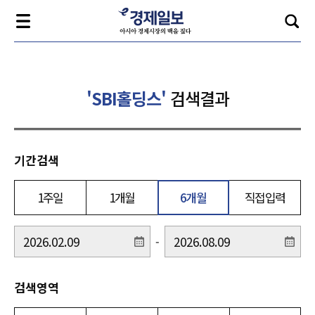
'SBI홀딩스'
검색결과
기간검색
1주일
1개월
6개월
직접입력
-
검색영역