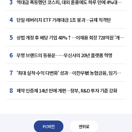
3
역대급 폭등했던 코스피, 대외 훈풍에도 하루 만에 4%대
급락
4
단일 레버리지 ETF 거래대금 1조 붕괴…규제 직격탄
5
상법 개정 후 배당 기업 48%↑…이재용 회장 728억원 '개인
최다'
6
무명 브랜드의 등용문……무신사의 20년 플랫폼 혁명
7
'최대 실적·수익 다변화' 성과…이찬우號 농협금융, 임기
말년 성장 박차
8
제약 인증제 14년 만에 개편…정부, R&D 투자 기준 강화
PC버전
맨위로