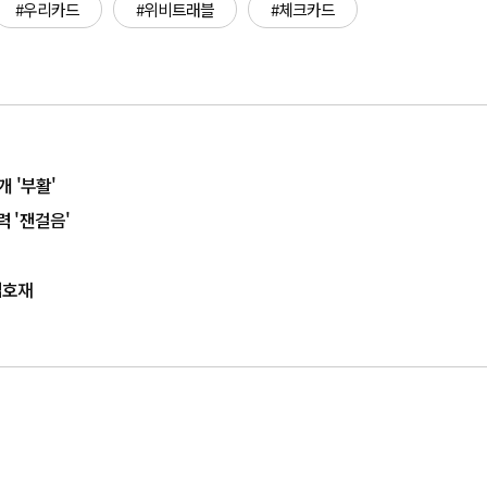
#우리카드
#위비트래블
#체크카드
 '부활'
 '잰걸음'
겹호재