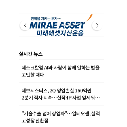
실시간 뉴스
데스크칼럼 AI와 사람이 함께 일하는 법을
고민할 때다
데브시스터즈, 2Q 영업손실 160억원
2분기 적자 지속…신작·IP 사업 앞세워
턴어라운드 시동
"기술수출 넘어 상업화"…알테오젠, 실적
고성장 전환점