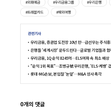
#외화예금
#우리금융그룹
#우리은행
#트래블카드
#해외여행
관련기사
우리금융, 증권업 도전장 10년 만…급선무는 주식중개
은행들 '세계시장' 문두드린다…글로벌 기업들과 협력
우리금융, 1Q 순익 8245억…ELS여파 속 최소 배상
"순익 1위 목표"…조병규號 우리은행, 'ELS·케뱅' 
롯데·MG손보, 본입찰 '눈앞'…M&A 성사 촉각
0
개의 댓글