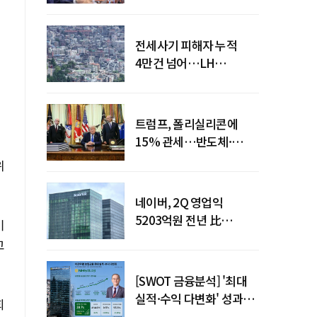
점검회의 주재
전세사기 피해자 누적
4만건 넘어…LH
피해주택 매입도 1만호
돌파
트럼프, 폴리실리콘에
15% 관세…반도체·
태양광 공급망 재편 신호
위
네이버, 2Q 영업익
5203억원 전년 比
기
0.2%↓…영업익
고
주춤에도 성장동력 키운다
[SWOT 금융분석] '최대
실적·수익 다변화' 성과…
회
이찬우號 농협금융, 임기