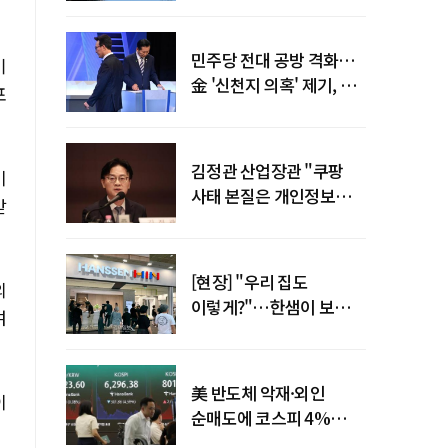
말년 성장 박차
민주당 전대 공방 격화…
기
金 '신천지 의혹' 제기, 鄭
포
"증거부터 내놔라"
김정관 산업장관 "쿠팡
미
사태 본질은 개인정보
받
유출…한미동맹 흔들
사안 아냐"
[현장] "우리 집도
외
이렇게?"…한샘이 보여준
여
프리미엄 리모델링의 미래
美 반도체 악재·외인
이
순매도에 코스피 4%
급락…반면 코스닥 800선