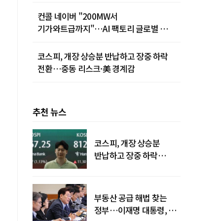
컨콜 네이버 "200MW서
기가와트급까지"…AI 팩토리 글로벌 확장
청사진
코스피, 개장 상승분 반납하고 장중 하락
전환…중동 리스크·美 경계감
추천 뉴스
코스피, 개장 상승분
반납하고 장중 하락
전환…중동 리스크·美
경계감
부동산 공급 해법 찾는
정부…이재명 대통령, 2차