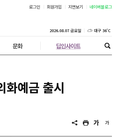
로그인
회원가입
지면보기
네이버블로그
부산 31˚C
대구 36˚C
2026.08.07 금요일
문화
딥인사이트
인천 30˚C
광주 36˚C
대전 36˚C
외화예금 출시
울산 33˚C
강릉 32˚C
제주 30˚C