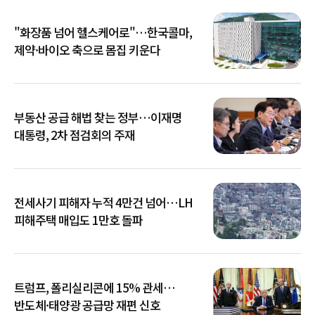
"화장품 넘어 헬스케어로"…한국콜마,
제약·바이오 축으로 몸집 키운다
부동산 공급 해법 찾는 정부…이재명
대통령, 2차 점검회의 주재
전세사기 피해자 누적 4만건 넘어…LH
피해주택 매입도 1만호 돌파
트럼프, 폴리실리콘에 15% 관세…
반도체·태양광 공급망 재편 신호