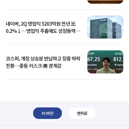
네이버, 2Q 영업익 5203억원 전년 比
0.2%↓…영업익 주춤에도 성장동력
키운다
코스피, 개장 상승분 반납하고 장중 하락
전환…중동 리스크·美 경계감
PC버전
맨위로