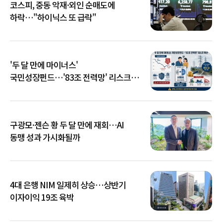
코스피, 중동 악재·외인 순매도에
하락…"하이닉스 또 급락"
'두 달 만에 마이너스'
국민성장펀드…'83조 전력망' 리스크
확산
구광모·젠슨 황 두 달 만에 재회…AI
동맹 성과 가시화될까
4대 은행 NIM 일제히 상승…상반기
이자이익 19조 육박