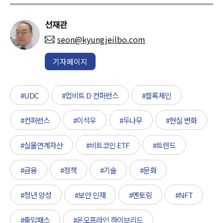
선재관
seon@kyungjeilbo.com
기자페이지
#UDC
#업비트 D 컨퍼런스
#블록체인
#컨퍼런스
#이석우
#두나무
#현실 변화
#실물연계자산
#비트코인 ETF
#트렌드
#금융
#정책
#기술
#문화
#청년 양성
#보안 인재
#멘토링
#NFT
#출입패스
#온오프라인 하이브리드