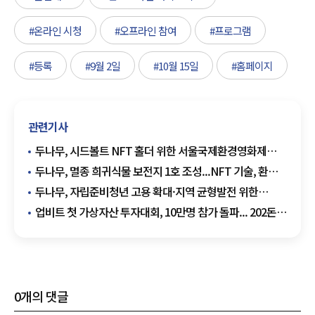
#온라인 시청
#오프라인 참여
#프로그램
#등록
#9월 2일
#10월 15일
#홈페이지
관련기사
두나무, 시드볼트 NFT 홀더 위한 서울국제환경영화제
특별상영회 성황리에 마무리
두나무, 멸종 희귀식물 보전지 1호 조성...NFT 기술, 환경
보호에 새 지평 열어
두나무, 자립준비청년 고용 확대·지역 균형발전 위한
'넥스트 잡' 인턴십 모집 대폭 확대
업비트 첫 가상자산 투자대회, 10만명 참가 돌파... 202돈
순금 등 추가 혜택
0
개의 댓글