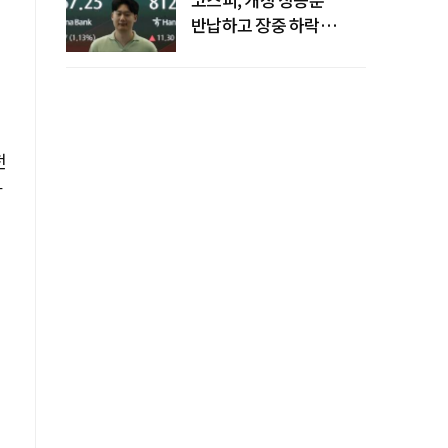
반납하고 장중 하락
전환…중동 리스크·美
경계감
전
다