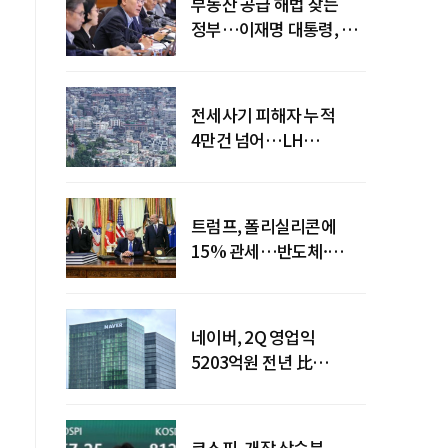
부동산 공급 해법 찾는
정부…이재명 대통령, 2차
점검회의 주재
전세사기 피해자 누적
4만건 넘어…LH
피해주택 매입도 1만호
돌파
트럼프, 폴리실리콘에
15% 관세…반도체·
태양광 공급망 재편 신호
네이버, 2Q 영업익
5203억원 전년 比
0.2%↓…영업익
주춤에도 성장동력 키운다
코스피, 개장 상승분