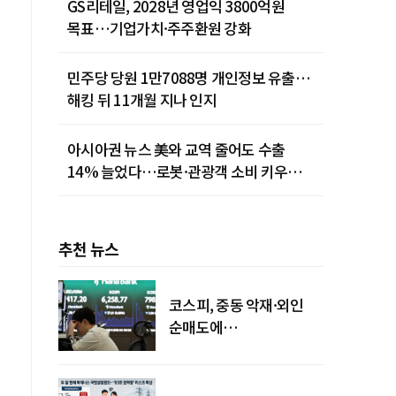
GS리테일, 2028년 영업익 3800억원
목표…기업가치·주주환원 강화
민주당 당원 1만7088명 개인정보 유출…
해킹 뒤 11개월 지나 인지
아시아권 뉴스 美와 교역 줄어도 수출
14% 늘었다…로봇·관광객 소비 키우는
중국
추천 뉴스
코스피, 중동 악재·외인
순매도에
하락…"하이닉스 또
급락"