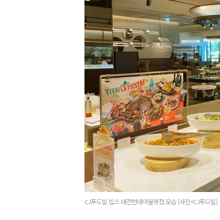
CJ푸드빌 빕스 대전현대아울렛점 모습 [사진=CJ푸드빌]