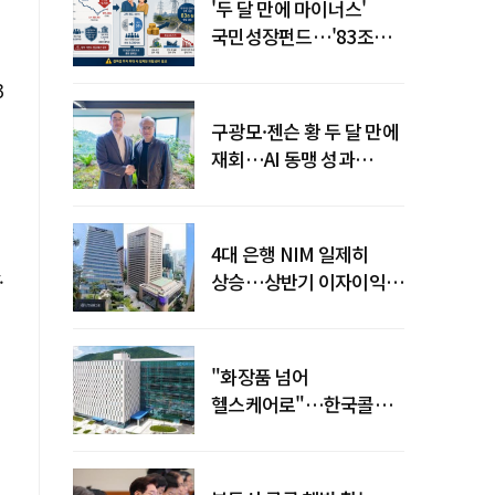
'두 달 만에 마이너스'
국민성장펀드…'83조
전력망' 리스크 확산
3
구광모·젠슨 황 두 달 만에
재회…AI 동맹 성과
가시화될까
4대 은행 NIM 일제히
.
상승…상반기 이자이익
19조 육박
"화장품 넘어
헬스케어로"…한국콜마,
제약·바이오 축으로 몸집
키운다