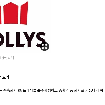
사진=할리스]
업 도약
는 종속회사 KG프레시를 흡수합병하고 종합 식품 회사로 거듭나기 위