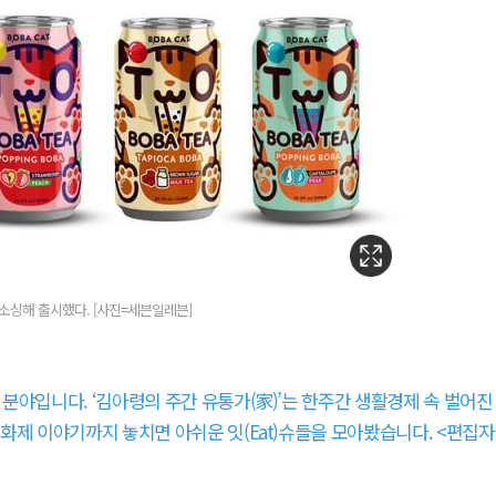
싱해 출시했다. [사진=세븐일레븐]
분야입니다. ‘김아령의 주간 유통가(家)’는 한주간 생활경제 속 벌어진
화제 이야기까지 놓치면 아쉬운 잇(Eat)슈들을 모아봤습니다. <편집자