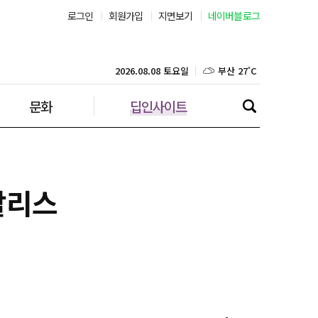
로그인
회원가입
지면보기
네이버블로그
부산 27˚C
대구 25˚C
2026.08.08 토요일
문화
딥인사이트
인천 29˚C
광주 27˚C
대전 26˚C
할리스
울산 25˚C
강릉 25˚C
제주 28˚C