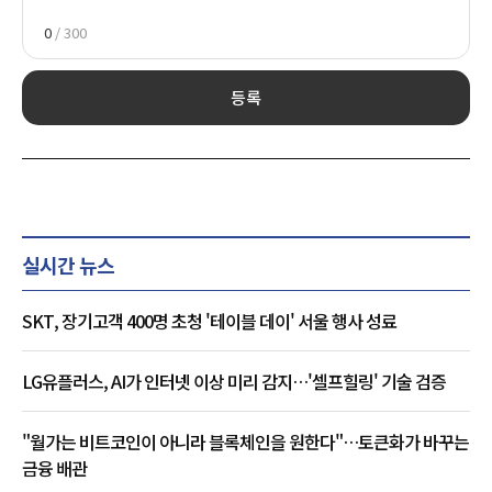
0
/ 300
등록
실시간 뉴스
SKT, 장기고객 400명 초청 '테이블 데이' 서울 행사 성료
LG유플러스, AI가 인터넷 이상 미리 감지…'셀프힐링' 기술 검증
"월가는 비트코인이 아니라 블록체인을 원한다"…토큰화가 바꾸는
금융 배관