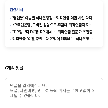
관련기사
'영업통' 이승열 하나은행장…퇴직연금·외환 사업 다각화
나선다
KB국민은행, 모바일 상담으로 주담대·퇴직연금까지
가입한다
"DB형보다 DC형·IRP 대세"…퇴직연금 전문가 초집중
퇴직연금 "이젠 증권보다 은행이 괜찮네"…하나은행
적립금 '선두'
0
개의 댓글