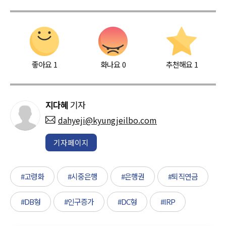
좋아요
1
화나요
0
추천해요
1
지다혜
기자
dahyeji@kyungjeilbo.com
기자페이지
#고령화
#시중은행
#은행권
#퇴직연금
#DB형
#인구증가
#DC형
#IRP