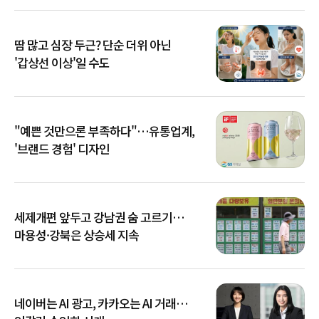
땀 많고 심장 두근? 단순 더위 아닌
'갑상선 이상'일 수도
"예쁜 것만으론 부족하다"…유통업계,
'브랜드 경험' 디자인
세제개편 앞두고 강남권 숨 고르기…
마용성·강북은 상승세 지속
네이버는 AI 광고, 카카오는 AI 거래…