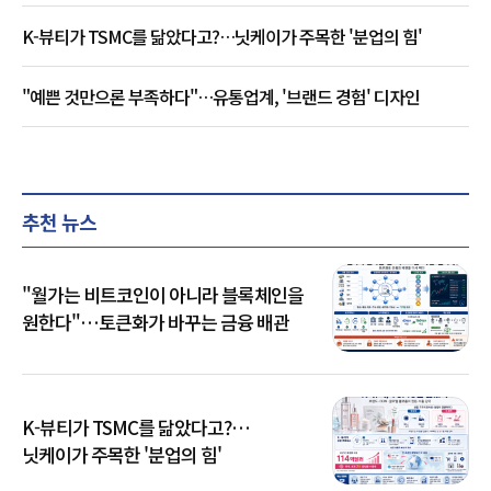
K-뷰티가 TSMC를 닮았다고?…닛케이가 주목한 '분업의 힘'
"예쁜 것만으론 부족하다"…유통업계, '브랜드 경험' 디자인
추천 뉴스
"월가는 비트코인이 아니라 블록체인을
원한다"…토큰화가 바꾸는 금융 배관
K-뷰티가 TSMC를 닮았다고?…
닛케이가 주목한 '분업의 힘'