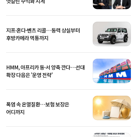
엇갈린 수익화 시계
지프·혼다·벤츠 리콜…동력 상실부터
후방카메라 먹통까지
HMM, 아프리카 동·서 양축 깐다…선대
확장 다음은 '운영 전략'
폭염 속 온열질환…보험 보장은
어디까지