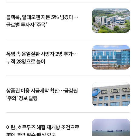
블랙록, 알테오젠 지분 5% 넘겼다…
글로벌 투자자 '주목'
폭염 속 온열질환 사망자 2명 추가…
누적 28명으로 늘어
상품권 이용 자금세탁 확산…금감원
'주의' 경보 발령
이란, 호르무즈 해협 재개방 조건으로
美에 병력 철수·배상 요구