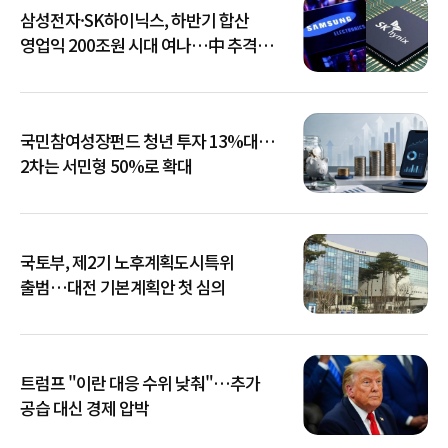
삼성전자·SK하이닉스, 하반기 합산
영업익 200조원 시대 여나…中 추격은
부담
국민참여성장펀드 청년 투자 13%대…
2차는 서민형 50%로 확대
국토부, 제2기 노후계획도시특위
출범…대전 기본계획안 첫 심의
트럼프 "이란 대응 수위 낮춰"…추가
공습 대신 경제 압박