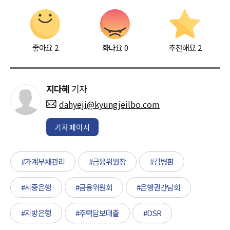
좋아요
2
화나요
0
추천해요
2
지다혜
기자
dahyeji@kyungjeilbo.com
기자페이지
#가계부채관리
#금융위원장
#김병환
#시중은행
#금융위원회
#은행권간담회
#지방은행
#주택담보대출
#DSR