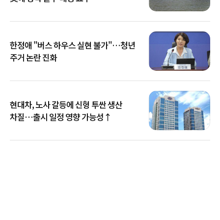
한정애 "버스 하우스 실현 불가"…청년
주거 논란 진화
현대차, 노사 갈등에 신형 투싼 생산
차질…출시 일정 영향 가능성↑