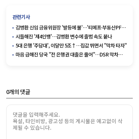
관련기사
김병환 신임 금융위원장 '발등에 불'…'티메프·부동산PF'
해결법은
시들해진 '제4인뱅'…김병환 변수에 출범 속도 붙나
5대 은행 '주담대', 이달만 5조↑…집값 뛰면서 "막차 타자"
마음 급해진 당국 "전 은행권 대출은 줄어"…DSR 막차
'변수'
0
개의 댓글