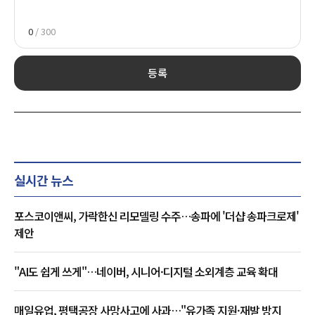
0
/ 300
등록
실시간 뉴스
포스코이앤씨, 가락한신 리모델링 수주…송파에 '더샵 송파크로제'
제안
"AI도 쉽게 쓰게"…네이버, 시니어·디지털 소외계층 교육 확대
매일유업, 평택공장 사망사고에 사과…"유가족 지원·재발 방지