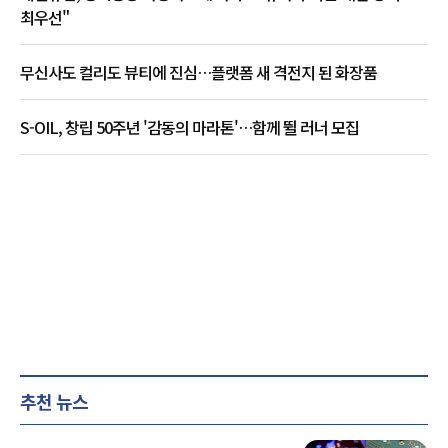
최우선"
무신사도 컬리도 뷰티에 진심…플랫폼 새 격전지 된 화장품
S-OIL, 창립 50주년 '감동의 마라톤'…함께 뛸 러너 모집
추천 뉴스