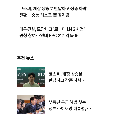
청사진
코스피, 개장 상승분 반납하고 장중 하락
전환…중동 리스크·美 경계감
대우건설, 모잠비크 '로부마 LNG 사업'
원청 참여…연내 EPC 본계약 목표
추천 뉴스
코스피, 개장 상승분
반납하고 장중 하락
전환…중동 리스크·美
경계감
부동산 공급 해법 찾는
정부…이재명 대통령, 2차