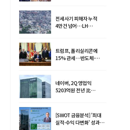
점검회의 주재
전세사기 피해자 누적
4만건 넘어…LH
피해주택 매입도 1만호
돌파
트럼프, 폴리실리콘에
15% 관세…반도체·
태양광 공급망 재편 신호
네이버, 2Q 영업익
5203억원 전년 比
0.2%↓…영업익
주춤에도 성장동력 키운다
[SWOT 금융분석] '최대
실적·수익 다변화' 성과…
이찬우號 농협금융, 임기