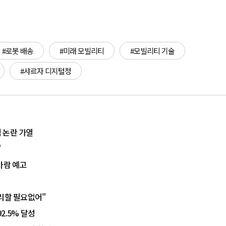
#로봇 배송
#미래 모빌리티
#모빌리티 기술
#샤르자 디지털청
 논란 가열
"
바람 예고
처리할 필요없어"
2.5% 달성