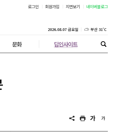
로그인
회원가입
지면보기
네이버블로그
부산 31˚C
대구 36˚C
2026.08.07 금요일
문화
딥인사이트
인천 30˚C
광주 36˚C
대전 36˚C
문
울산 33˚C
강릉 32˚C
제주 30˚C