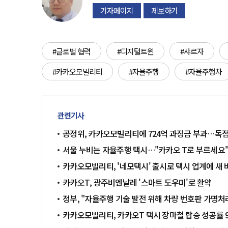
기자페이지
제보하기
#글로벌 협력
#디지털트윈
#샤르자
#카카오모빌리티
#자율주행
#자율주행차
관련기사
공정위, 카카오모빌리티에 724억 과징금 부과…독점
서울 누비는 자율주행 택시…"카카오 T로 부르세요
카카오모빌리티, '네모택시' 출시로 택시 업계에 새 
카카오T, 광주비엔날레 '스마트 도우미'로 활약
정부, "자율주행 기술 발전 위해 차량 번호판 가명
카카오모빌리티, 카카오T 택시 장마철 탑승 성공률 9