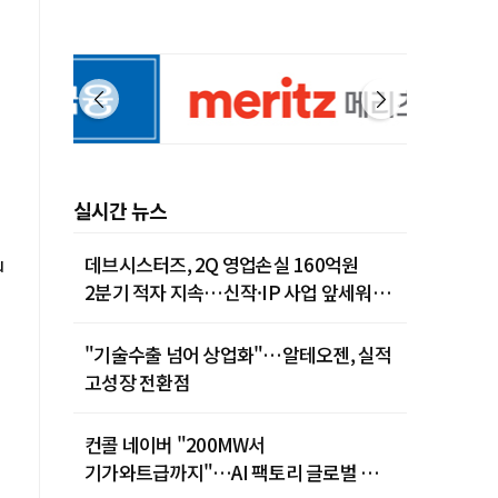
실시간 뉴스
u
데브시스터즈, 2Q 영업손실 160억원
2분기 적자 지속…신작·IP 사업 앞세워
턴어라운드 시동
"기술수출 넘어 상업화"…알테오젠, 실적
고성장 전환점
컨콜 네이버 "200MW서
기가와트급까지"…AI 팩토리 글로벌 확장