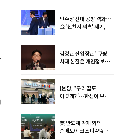
말년 성장 박차
민주당 전대 공방 격화…
金 '신천지 의혹' 제기, 鄭
"증거부터 내놔라"
김정관 산업장관 "쿠팡
구
사태 본질은 개인정보
유출…한미동맹 흔들
사안 아냐"
[현장] "우리 집도
이렇게?"…한샘이 보여준
이
프리미엄 리모델링의 미래
美 반도체 악재·외인
순매도에 코스피 4%
급락…반면 코스닥 800선