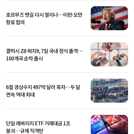
호르무즈 뱃길 다시 열리나…이란·오만
항로 합의
갤럭시 Z8·워치9, 7일 국내 정식 출격…
100개국 순차 출시
6월 경상수지 497억 달러 흑자…두 달
연속 역대 최대
단일 레버리지 ETF 거래대금 1조
붕괴…규제 직격탄