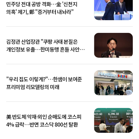
민주당 전대 공방 격화…金 '신천지
의혹' 제기, 鄭 "증거부터 내놔라"
김정관 산업장관 "쿠팡 사태 본질은
개인정보 유출…한미동맹 흔들 사안
아냐"
"우리 집도 이렇게?"…한샘이 보여준
프리미엄 리모델링의 미래
美 반도체 악재·외인 순매도에 코스피
4% 급락…반면 코스닥 800선 탈환