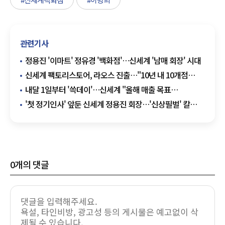
관련기사
정용진 '이마트' 정유경 '백화점'…신세계 '남매 회장' 시대
신세계 팩토리스토어, 라오스 진출…"10년 내 10개점
목표"
내달 1일부터 '쓱데이'…신세계 "올해 매출 목표
1조9000억원"
'첫 정기인사' 앞둔 신세계 정용진 회장…'신상필벌' 칼
빼들까
0
개의 댓글