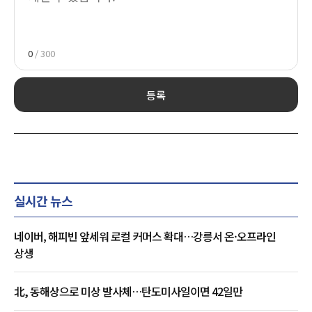
0
/ 300
등록
실시간 뉴스
네이버, 해피빈 앞세워 로컬 커머스 확대…강릉서 온·오프라인
상생
北, 동해상으로 미상 발사체…탄도미사일이면 42일만