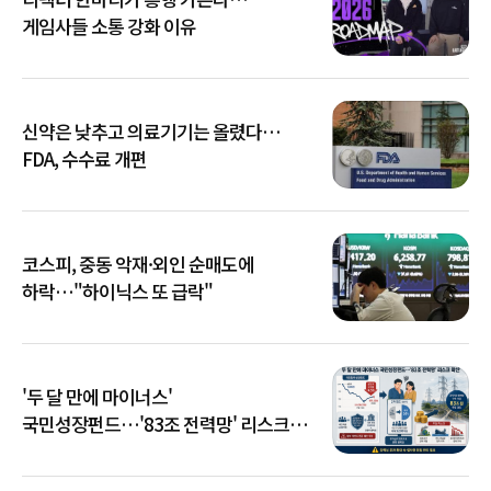
게임사들 소통 강화 이유
신약은 낮추고 의료기기는 올렸다…
FDA, 수수료 개편
코스피, 중동 악재·외인 순매도에
하락…"하이닉스 또 급락"
'두 달 만에 마이너스'
국민성장펀드…'83조 전력망' 리스크
확산