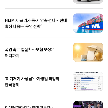
HMM, 아프리카 동·서 양축 깐다…선대
확장 다음은 '운영 전략'
폭염 속 온열질환…보험 보장은
어디까지
'여기저기 사장님'…자영업 과잉의
한국경제
디렉터 한마디가 흥행 가른다…