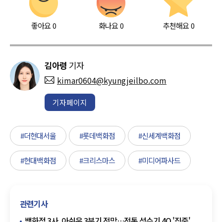
좋아요
0
화나요
0
추천해요
0
김아령
기자
kimar0604@kyungjeilbo.com
기자페이지
#더현대서울
#롯데백화점
#신세계백화점
#현대백화점
#크리스마스
#미디어파사드
관련기사
백화점 3사, 아쉬운 3분기 전망…전통 성수기 4Q '집중'