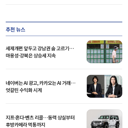
추천 뉴스
세제개편 앞두고 강남권 숨 고르기…
마용성·강북은 상승세 지속
네이버는 AI 광고, 카카오는 AI 거래…
엇갈린 수익화 시계
지프·혼다·벤츠 리콜…동력 상실부터
후방카메라 먹통까지