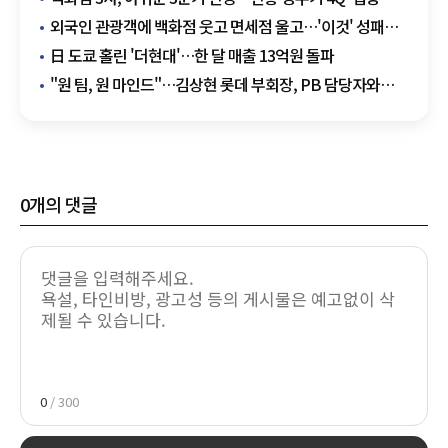
외국인 관광객에 백화점 웃고 면세점 울고…'이것' 성패
갈랐다
日 도쿄 홀린 '더현대'…한 달 매출 13억원 돌파
"원 팀, 원 마인드"…김상현 롯데 부회장, PB 담당자와
소통 강화
0
개의 댓글
0
/ 300