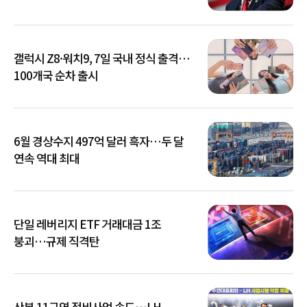
갤럭시 Z8·워치9, 7일 국내 정식 출격…
100개국 순차 출시
6월 경상수지 497억 달러 흑자…두 달
연속 역대 최대
단일 레버리지 ETF 거래대금 1조
붕괴…규제 직격탄
산본 11구역 정비사업 속도…LH,