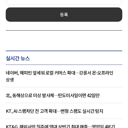
등록
실시간 뉴스
네이버, 해피빈 앞세워 로컬 커머스 확대…강릉서 온·오프라인
상생
北, 동해상으로 미상 발사체…탄도미사일이면 42일만
KT, AI 스팸차단 전 고객 확대…변형 스팸도 실시간 탐지
KT&G, 해외사업 질주에 역대 상반기 최대 매출…영업익 4분기