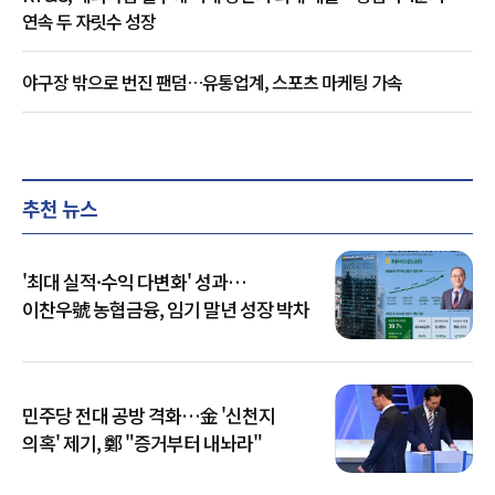
연속 두 자릿수 성장
야구장 밖으로 번진 팬덤…유통업계, 스포츠 마케팅 가속
추천 뉴스
'최대 실적·수익 다변화' 성과…
이찬우號 농협금융, 임기 말년 성장 박차
민주당 전대 공방 격화…金 '신천지
의혹' 제기, 鄭 "증거부터 내놔라"