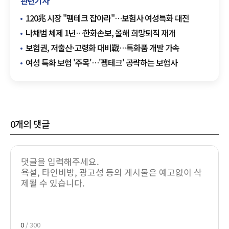
관련기사
120兆 시장 "펨테크 잡아라"…보험사 여성특화 대전
나채범 체제 1년…한화손보, 올해 희망퇴직 재개
보험권, 저출산·고령화 대비戰…특화품 개발 가속
여성 특화 보험 '주목'…'펨테크' 공략하는 보험사
0
개의 댓글
0
/ 300