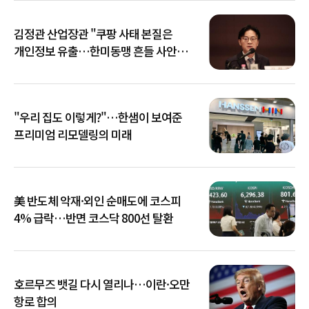
김정관 산업장관 "쿠팡 사태 본질은
개인정보 유출…한미동맹 흔들 사안
아냐"
"우리 집도 이렇게?"…한샘이 보여준
프리미엄 리모델링의 미래
美 반도체 악재·외인 순매도에 코스피
4% 급락…반면 코스닥 800선 탈환
호르무즈 뱃길 다시 열리나…이란·오만
항로 합의