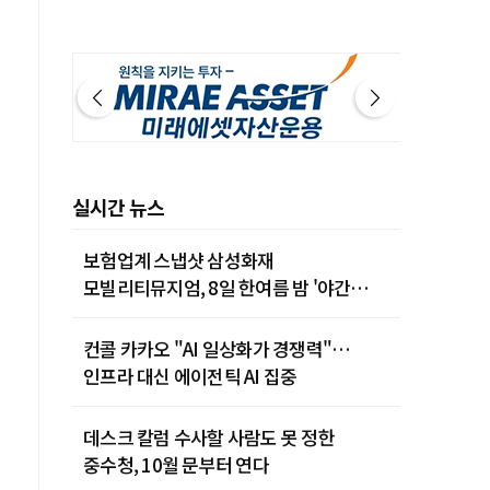
실시간 뉴스
보험업계 스냅샷 삼성화재
모빌리티뮤지엄, 8일 한여름 밤 '야간
카밋' 개최
컨콜 카카오 "AI 일상화가 경쟁력"…
인프라 대신 에이전틱 AI 집중
데스크 칼럼 수사할 사람도 못 정한
중수청, 10월 문부터 연다