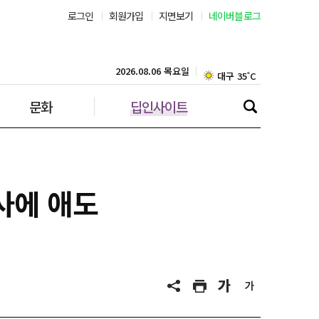
로그인
회원가입
지면보기
네이버블로그
부산 30˚C
대구 35˚C
2026.08.06 목요일
문화
딥인사이트
인천 31˚C
광주 36˚C
대전 35˚C
사에 애도
울산 32˚C
강릉 31˚C
제주 30˚C