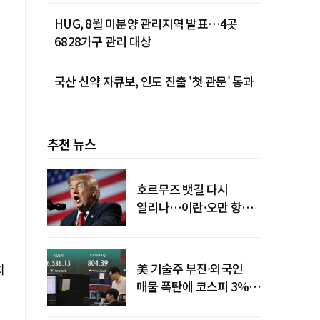
HUG, 8월 미분양 관리지역 발표…4곳
6828가구 관리 대상
국산 신약 자큐보, 인도 진출 '첫 관문' 통과
펫
추천 뉴스
호르무즈 뱃길 다시
열리나…이란·오만 항로
합의
美 기술주 부진·외국인
치
매물 폭탄에 코스피 3%대
급락