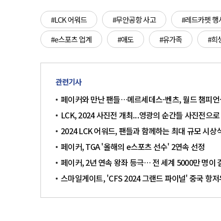
#LCK 어워드
#무안공항 사고
#레드카펫 행
#e스포츠 업계
#애도
#유가족
#희
관련기사
페이커와 만난 팬들…메르세데스-벤츠, 월드 챔피언십
LCK, 2024 사진전 개최...영광의 순간들 사진전으
2024 LCK 어워드, 팬들과 함께하는 최대 규모 시
페이커, TGA '올해의 e스포츠 선수' 2연속 선정
페이커, 2년 연속 왕좌 등극… 전 세계 5000만 명
스마일게이트, 'CFS 2024 그랜드 파이널' 중국 항