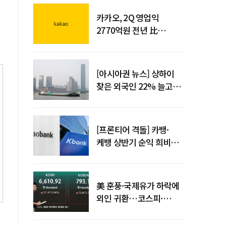
카카오, 2Q 영업익
2770억원 전년 比
36%↑…역대 최대 분기
실적 달성
[아시아권 뉴스] 상하이
찾은 외국인 22% 늘고
중국 자동차 수출 509만대
[프론티어 격돌] 카뱅·
케뱅 상반기 순익 희비…
플랫폼·개인사업자
금융으로 성장 기반 확대
美 훈풍·국제유가 하락에
외인 귀환…코스피·
코스닥 동반 상승