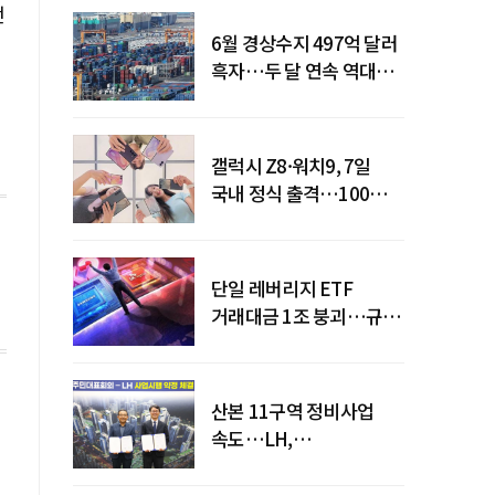
번
6월 경상수지 497억 달러
흑자…두 달 연속 역대
최대
갤럭시 Z8·워치9, 7일
국내 정식 출격…100개국
순차 출시
단일 레버리지 ETF
거래대금 1조 붕괴…규제
직격탄
산본 11구역 정비사업
속도…LH,
주민대표회의와
사업시행약정 체결