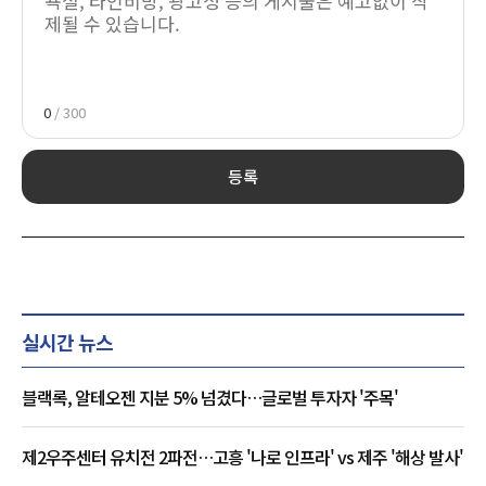
0
/ 300
등록
실시간 뉴스
블랙록, 알테오젠 지분 5% 넘겼다…글로벌 투자자 '주목'
제2우주센터 유치전 2파전…고흥 '나로 인프라' vs 제주 '해상 발사'