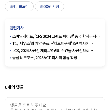
#청두 롤드컵
#5000만 시청
관련기사
스마일게이트, 'CFS 2024 그랜드 파이널' 중국 항저우서
개막
T1, '제우스'와 계약 종료…'제오페구케' 3년 역사에
마침표
LCK, 2024 사진전 개최...영광의 순간들 사진전으로
재조명
농심 레드포스, 2025 VCT 퍼시픽 합류 확정
0
개의 댓글