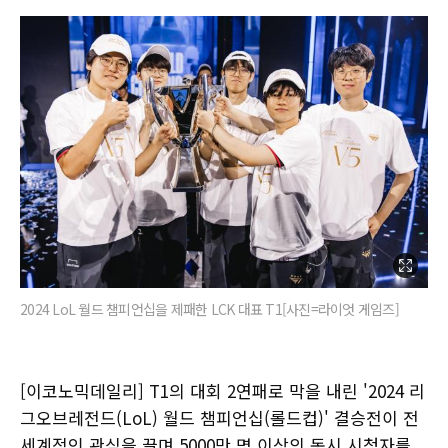
2024 LoL 월드 챔피언십을 제패한 LCK 대표 T1[사진=라이엇 게임즈]
[이코노믹데일리] T1의 대회 2연패로 막을 내린 '2024 리
그오브레전드(LoL) 월드 챔피언십(롤드컵)' 결승전이 전
세계적인 관심을 끌며 5000만 명 이상의 동시 시청자를