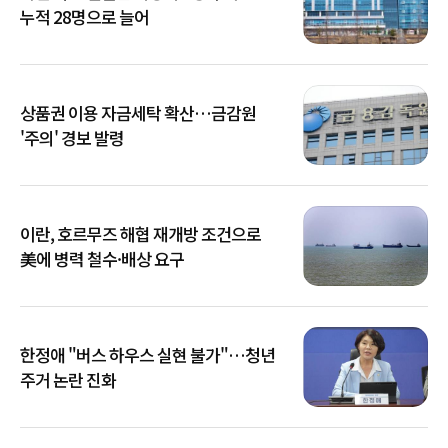
누적 28명으로 늘어
상품권 이용 자금세탁 확산…금감원
'주의' 경보 발령
이란, 호르무즈 해협 재개방 조건으로
美에 병력 철수·배상 요구
한정애 "버스 하우스 실현 불가"…청년
주거 논란 진화