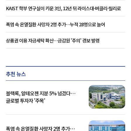
KAIST 학부 연구실이 키운 3인, 12년 뒤 라이스대·버클리·릴리로
폭염 속 온열질환 사망자 2명 추가…누적 28명으로 늘어
상품권 이용 자금세탁 확산…금감원 '주의' 경보 발령
추천 뉴스
블랙록, 알테오젠 지분 5% 넘겼다…
글로벌 투자자 '주목'
폭염 속 온열질환 사망자 2명 추가…