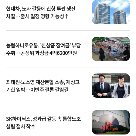
현대차, 노사 갈등에 신형 투싼 생산
차질…출시 일정 영향 가능성↑
농협하나로유통, '신상품 장려금' 부당
수취…공정위 과징금 4억6200만원
최태원·노소영 재산분할 소송, 재상고
기한 임박…이번주 결론 갈림길
SK하이닉스, 성과급 갈등 속 통합노조
설립 절차 착수