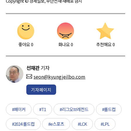
Copyright © 경제일보, 무단전재·재배포 금지
좋아요
0
화나요
0
추천해요
0
선재관
기자
seon@kyungjeilbo.com
기자페이지
#페이커
#T1
#리그오브레전드
#롤드컵
#2024 롤드컵
#e스포츠
#LCK
#LPL