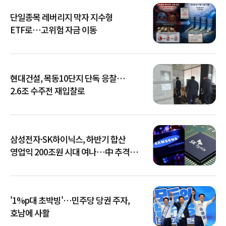
단일종목 레버리지 막자 지수형
ETF로…고위험 자금 이동
현대건설, 목동10단지 단독 응찰…
2.6조 수주전 재입찰로
삼성전자·SK하이닉스, 하반기 합산
영업익 200조원 시대 여나…中 추격은
부담
'1%p대 초박빙'…민주당 당권 주자,
호남에 사활