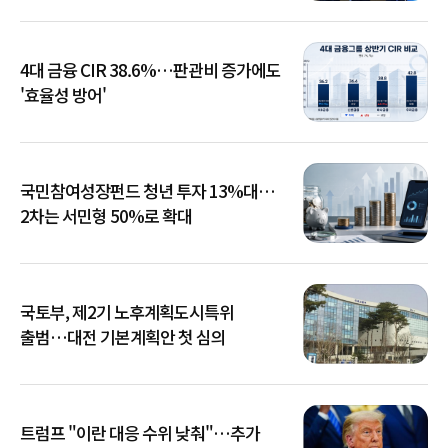
4대 금융 CIR 38.6%…판관비 증가에도
'효율성 방어'
국민참여성장펀드 청년 투자 13%대…
2차는 서민형 50%로 확대
국토부, 제2기 노후계획도시특위
출범…대전 기본계획안 첫 심의
트럼프 "이란 대응 수위 낮춰"…추가