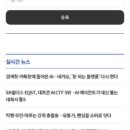
0
/ 300
등록
실시간 뉴스
검색창·카톡창에 들어온 AI…네카오, '돈 되는 플랫폼' 다시 짠다
SK쉴더스 EQST, 데프콘 AI CTF 5위…AI 에이전트가 대신 뚫는
대회서 톱5
빅뱅·무민·마루는 강쥐 총출동…유통가, 팬심을 소비로 잇다