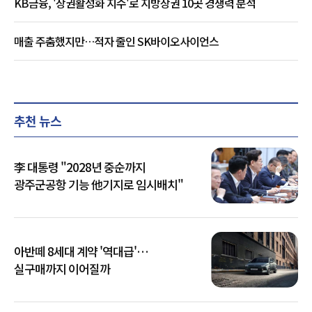
KB금융, '상권활성화 지수'로 지방상권 10곳 경쟁력 분석
매출 주춤했지만…적자 줄인 SK바이오사이언스
추천 뉴스
李 대통령 "2028년 중순까지
광주군공항 기능 他기지로 임시배치"
아반떼 8세대 계약 '역대급'…
실구매까지 이어질까