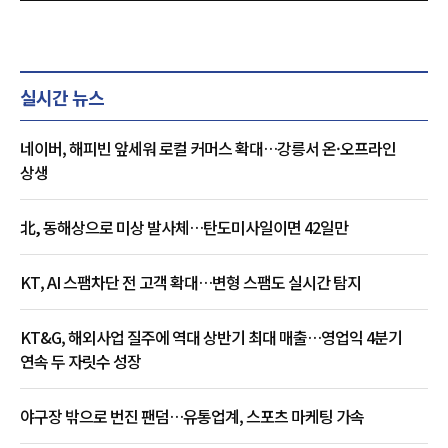
실시간 뉴스
네이버, 해피빈 앞세워 로컬 커머스 확대…강릉서 온·오프라인
상생
北, 동해상으로 미상 발사체…탄도미사일이면 42일만
KT, AI 스팸차단 전 고객 확대…변형 스팸도 실시간 탐지
KT&G, 해외사업 질주에 역대 상반기 최대 매출…영업익 4분기
연속 두 자릿수 성장
야구장 밖으로 번진 팬덤…유통업계, 스포츠 마케팅 가속