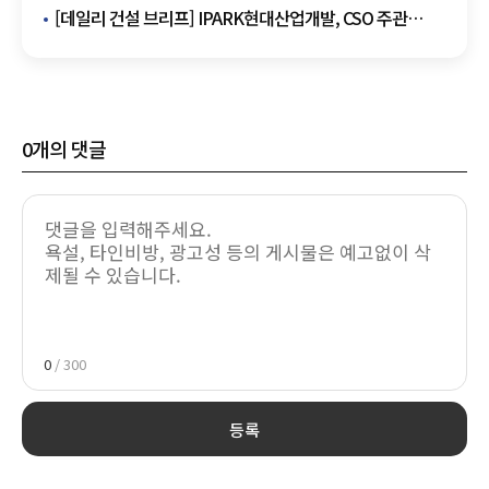
대외협력단장 추천
[데일리 건설 브리프] IPARK현대산업개발, CSO 주관
혹서기 온열질환 예방 캠페인 진행 外
0
개의 댓글
0
/ 300
등록