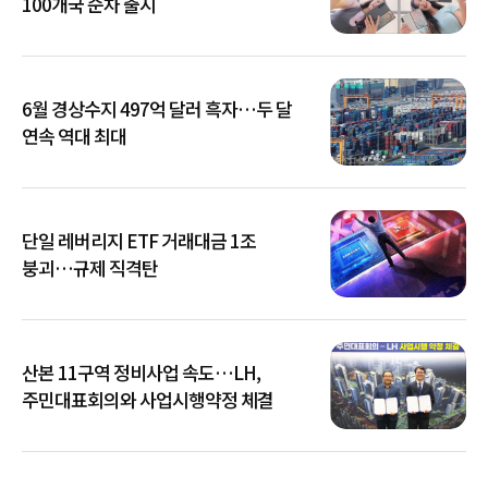
100개국 순차 출시
6월 경상수지 497억 달러 흑자…두 달
연속 역대 최대
단일 레버리지 ETF 거래대금 1조
붕괴…규제 직격탄
산본 11구역 정비사업 속도…LH,
주민대표회의와 사업시행약정 체결