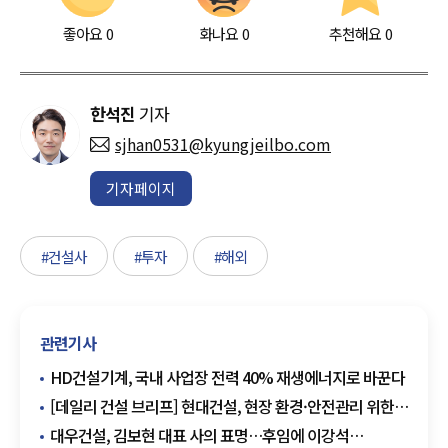
좋아요
0
화나요
0
추천해요
0
한석진
기자
sjhan0531@kyungjeilbo.com
기자페이지
#건설사
#투자
#해외
관련기사
HD건설기계, 국내 사업장 전력 40% 재생에너지로 바꾼다
[데일리 건설 브리프] 현대건설, 현장 환경·안전관리 위한
무인로봇 도입 확대 추진 外
대우건설, 김보현 대표 사의 표명…후임에 이강석