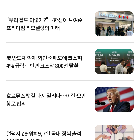
"우리 집도 이렇게?"…한샘이 보여준
프리미엄 리모델링의 미래
美 반도체 악재·외인 순매도에 코스피
4% 급락…반면 코스닥 800선 탈환
호르무즈 뱃길 다시 열리나…이란·오만
항로 합의
갤럭시 Z8·워치9, 7일 국내 정식 출격…