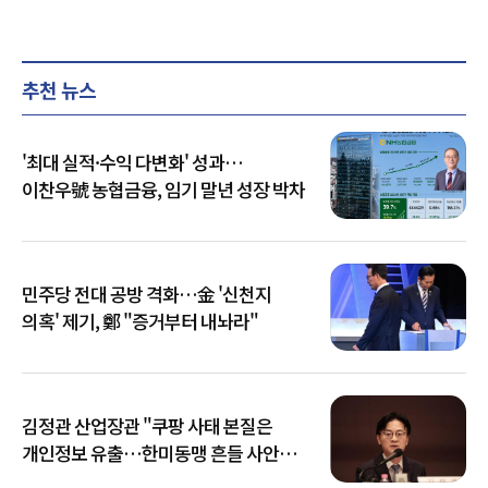
추천 뉴스
'최대 실적·수익 다변화' 성과…
이찬우號 농협금융, 임기 말년 성장 박차
민주당 전대 공방 격화…金 '신천지
의혹' 제기, 鄭 "증거부터 내놔라"
김정관 산업장관 "쿠팡 사태 본질은
개인정보 유출…한미동맹 흔들 사안
아냐"