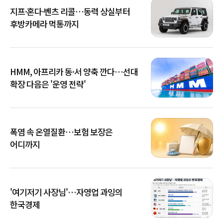
지프·혼다·벤츠 리콜…동력 상실부터
후방카메라 먹통까지
HMM, 아프리카 동·서 양축 깐다…선대
확장 다음은 '운영 전략'
폭염 속 온열질환…보험 보장은
어디까지
'여기저기 사장님'…자영업 과잉의
한국경제