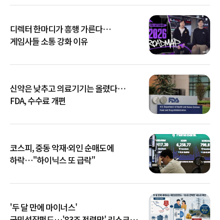
디렉터 한마디가 흥행 가른다…
게임사들 소통 강화 이유
신약은 낮추고 의료기기는 올렸다…
FDA, 수수료 개편
코스피, 중동 악재·외인 순매도에
하락…"하이닉스 또 급락"
'두 달 만에 마이너스'
국민성장펀드…'83조 전력망' 리스크