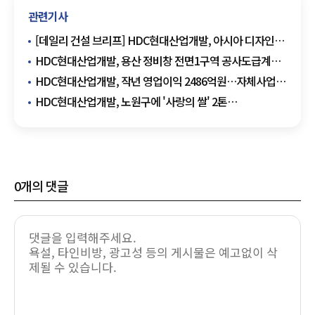
관련기사
[데일리 건설 브리프] HDC현대산업개발, 아시아 디자인
프라이즈 '디자인 오브 더 이어' 수상 外
HDC현대산업개발, 용산 정비창 전면1구역 공사도급계약
체결···HDC용산타운 조성 본격화
HDC현대산업개발, 작년 영업이익 2486억원…자체사업
힘으로 34.7%↑
HDC현대산업개발, 노원구에 '사랑의 쌀' 2톤
기부…"취약계층 겨울나기 지원"
0
개의 댓글