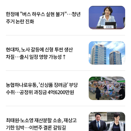
한정애 "버스 하우스 실현 불가"…청년
주거 논란 진화
현대차, 노사 갈등에 신형 투싼 생산
차질…출시 일정 영향 가능성↑
농협하나로유통, '신상품 장려금' 부당
수취…공정위 과징금 4억6200만원
최태원·노소영 재산분할 소송, 재상고
기한 임박…이번주 결론 갈림길