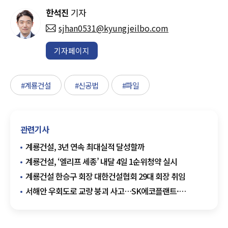
한석진
기자
sjhan0531@kyungjeilbo.com
기자페이지
#계룡건설
#신공법
#파일
관련기사
계룡건설, 3년 연속 최대실적 달성할까
계룡건설, ‘엘리프 세종’ 내달 4일 1순위청약 실시
계룡건설 한승구 회장 대한건설협회 29대 회장 취임
서해안 우회도로 교량 붕괴 사고…SK에코플랜트·
계룡건설 6개월 영업정지