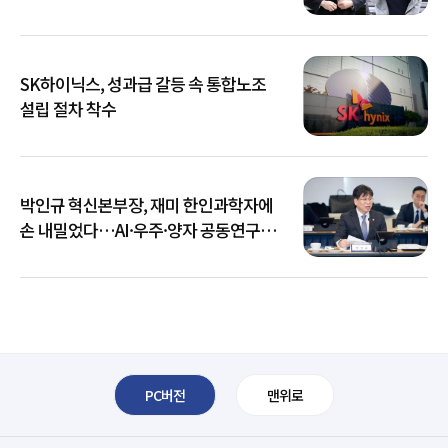
SK하이닉스, 성과급 갈등 속 통합노조
설립 절차 착수
박인규 혁신본부장, 재미 한인과학자에
손 내밀었다…AI·우주·양자 공동연구
확대
PC버전
맨위로