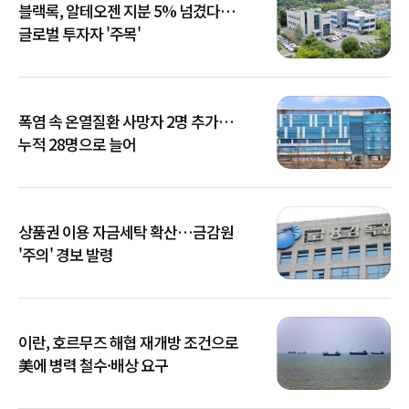
블랙록, 알테오젠 지분 5% 넘겼다…
글로벌 투자자 '주목'
폭염 속 온열질환 사망자 2명 추가…
누적 28명으로 늘어
상품권 이용 자금세탁 확산…금감원
'주의' 경보 발령
이란, 호르무즈 해협 재개방 조건으로
美에 병력 철수·배상 요구