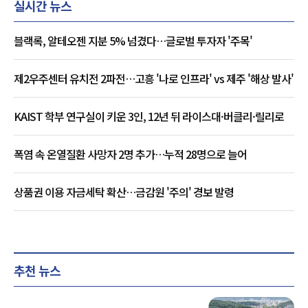
실시간 뉴스
블랙록, 알테오젠 지분 5% 넘겼다…글로벌 투자자 '주목'
제2우주센터 유치전 2파전…고흥 '나로 인프라' vs 제주 '해상 발사'
KAIST 학부 연구실이 키운 3인, 12년 뒤 라이스대·버클리·릴리로
폭염 속 온열질환 사망자 2명 추가…누적 28명으로 늘어
상품권 이용 자금세탁 확산…금감원 '주의' 경보 발령
추천 뉴스