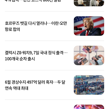
호르무즈 뱃길 다시 열리나…이란·오만
항로 합의
갤럭시 Z8·워치9, 7일 국내 정식 출격…
100개국 순차 출시
6월 경상수지 497억 달러 흑자…두 달
연속 역대 최대