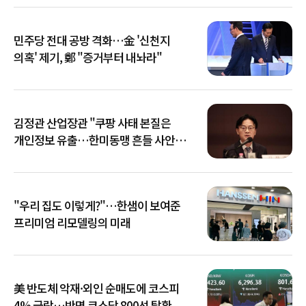
민주당 전대 공방 격화…金 '신천지
의혹' 제기, 鄭 "증거부터 내놔라"
김정관 산업장관 "쿠팡 사태 본질은
개인정보 유출…한미동맹 흔들 사안
아냐"
"우리 집도 이렇게?"…한샘이 보여준
프리미엄 리모델링의 미래
美 반도체 악재·외인 순매도에 코스피
4% 급락…반면 코스닥 800선 탈환