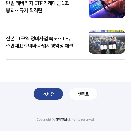
단일 레버리지 ETF 거래대금 1조
붕괴…규제 직격탄
산본 11구역 정비사업 속도…LH,
주민대표회의와 사업시행약정 체결
PC버전
맨위로
Copyright ⓒ
경제일보
All rights reserved.