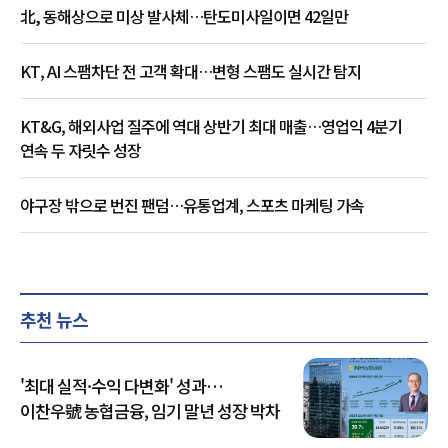
北, 동해상으로 미상 발사체…탄도미사일이면 42일만
KT, AI 스팸차단 전 고객 확대…변형 스팸도 실시간 탐지
KT&G, 해외사업 질주에 역대 상반기 최대 매출…영업익 4분기
연속 두 자릿수 성장
야구장 밖으로 번진 팬덤…유통업계, 스포츠 마케팅 가속
추천 뉴스
'최대 실적·수익 다변화' 성과…
이찬우號 농협금융, 임기 말년 성장 박차