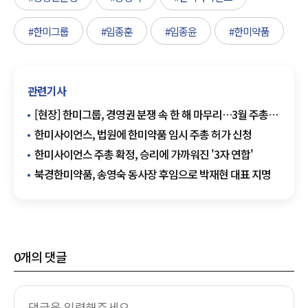
#한미그룹
#임종훈
#임종윤
#한미약품
관련기사
[현장] 한미그룹, 경영권 분쟁 속 한 해 마무리…3월 주총이
중대 기로
한미사이언스, 법원에 한미약품 임시 주총 허가 신청
한미사이언스 주총 확정, 승리에 가까워진 '3자 연합'
북경한미약품, 송영숙 동사장 후임으로 박재현 대표 지명
0
개의 댓글