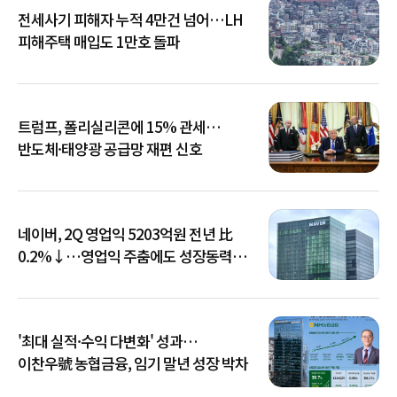
전세사기 피해자 누적 4만건 넘어…LH
피해주택 매입도 1만호 돌파
트럼프, 폴리실리콘에 15% 관세…
반도체·태양광 공급망 재편 신호
네이버, 2Q 영업익 5203억원 전년 比
0.2%↓…영업익 주춤에도 성장동력
키운다
'최대 실적·수익 다변화' 성과…
이찬우號 농협금융, 임기 말년 성장 박차