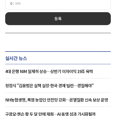
0
/ 300
등록
실시간 뉴스
4대 은행 NIM 일제히 상승…상반기 이자이익 19조 육박
정점식 "김용범은 실책 실장·한국 경제 빌런…경질해야"
NH농협생명, 폭염 농업인 안전망 강화…온열질환 신속 보상 운영
구광모·젠슨 황 두 달 만에 재회…AI 동맹 성과 가시화될까