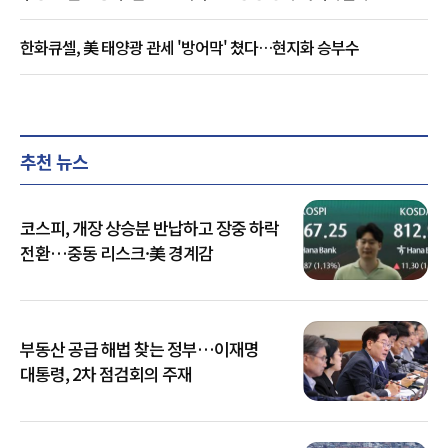
한화큐셀, 美 태양광 관세 '방어막' 쳤다…현지화 승부수
추천 뉴스
코스피, 개장 상승분 반납하고 장중 하락
전환…중동 리스크·美 경계감
부동산 공급 해법 찾는 정부…이재명
대통령, 2차 점검회의 주재