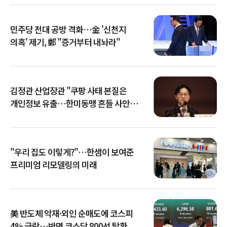
민주당 전대 공방 격화…金 '신천지
의혹' 제기, 鄭 "증거부터 내놔라"
김정관 산업장관 "쿠팡 사태 본질은
개인정보 유출…한미동맹 흔들 사안
아냐"
"우리 집도 이렇게?"…한샘이 보여준
프리미엄 리모델링의 미래
美 반도체 악재·외인 순매도에 코스피
4% 급락…반면 코스닥 800선 탈환