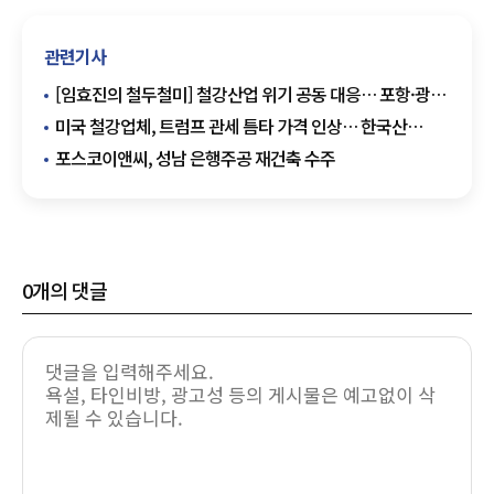
관련기사
[임효진의 철두철미] 철강산업 위기 공동 대응… 포항·광양
·당진, 범정부 대책 촉구
미국 철강업체, 트럼프 관세 틈타 가격 인상… 한국산
경쟁력 유지 전망
포스코이앤씨, 성남 은행주공 재건축 수주
0
개의 댓글