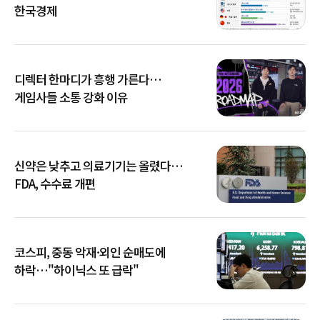
한국경제
디렉터 한마디가 흥행 가른다…
게임사들 소통 강화 이유
신약은 낮추고 의료기기는 올렸다…
FDA, 수수료 개편
코스피, 중동 악재·외인 순매도에
하락…"하이닉스 또 급락"