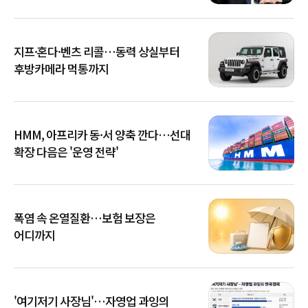
지프·혼다·벤츠 리콜…동력 상실부터
후방카메라 먹통까지
HMM, 아프리카 동·서 양축 깐다…선대
확장 다음은 '운영 전략'
폭염 속 온열질환…보험 보장은
어디까지
'여기저기 사장님'…자영업 과잉의