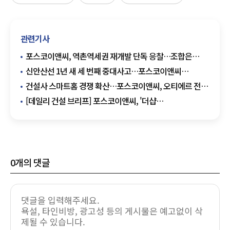
관련기사
포스코이앤씨, 역촌역세권 재개발 단독 응찰…조합은
재입찰 공고
신안산선 1년 새 세 번째 중대사고…포스코이앤씨
안전관리 도마
건설사 스마트홈 경쟁 확산…포스코이앤씨, 오티에르 전용
앱 선보여
[데일리 건설 브리프] 포스코이앤씨, '더샵
검단레이크파크' 분양…검단 첫 '더샵' 브랜드 外
0
개의 댓글