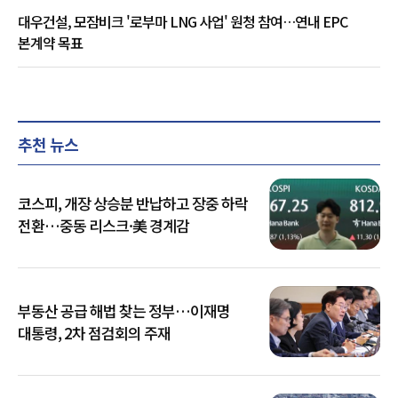
대우건설, 모잠비크 '로부마 LNG 사업' 원청 참여…연내 EPC
본계약 목표
추천 뉴스
코스피, 개장 상승분 반납하고 장중 하락
전환…중동 리스크·美 경계감
부동산 공급 해법 찾는 정부…이재명
대통령, 2차 점검회의 주재