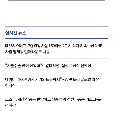
실시간 뉴스
데브시스터즈, 2Q 영업손실 160억원 2분기 적자 지속…신작·IP
사업 앞세워 턴어라운드 시동
"기술수출 넘어 상업화"…알테오젠, 실적 고성장 전환점
네이버 "200MW서 기가와트급까지"…AI 팩토리 글로벌 확장
청사진
코스피, 개장 상승분 반납하고 장중 하락 전환…중동 리스크·美
경계감