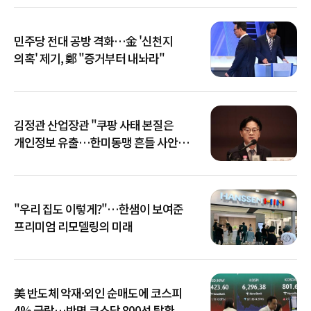
민주당 전대 공방 격화…金 '신천지
의혹' 제기, 鄭 "증거부터 내놔라"
김정관 산업장관 "쿠팡 사태 본질은
개인정보 유출…한미동맹 흔들 사안
아냐"
"우리 집도 이렇게?"…한샘이 보여준
프리미엄 리모델링의 미래
美 반도체 악재·외인 순매도에 코스피
4% 급락…반면 코스닥 800선 탈환