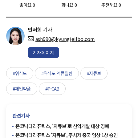
좋아요
0
화나요
0
추천해요
0
안서희
기자
ash990@kyungjeilbo.com
기자페이지
#위식도
#위식도 역류질환
#자큐보
#제일약품
#P-CAB
관련기사
온코닉테라퓨틱스, '자큐보'로 신약개발 대상 영예
온코닉테라퓨틱스 '자큐보', 주사제 중국 임상 1상 승인