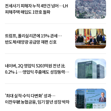
전세사기 피해자 누적 4만건 넘어…LH
피해주택 매입도 1만호 돌파
트럼프, 폴리실리콘에 15% 관세…
반도체·태양광 공급망 재편 신호
네이버, 2Q 영업익 5203억원 전년 比
0.2%↓…영업익 주춤에도 성장동력
키운다
'최대 실적·수익 다변화' 성과…
이찬우號 농협금융, 임기 말년 성장 박차