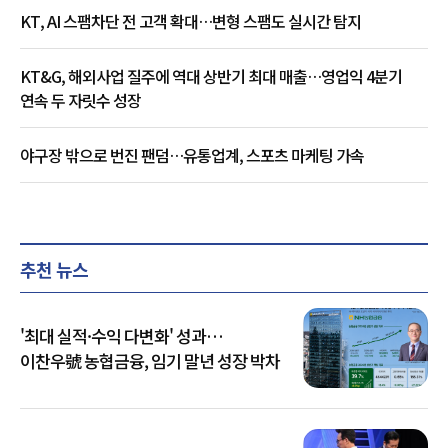
KT, AI 스팸차단 전 고객 확대…변형 스팸도 실시간 탐지
KT&G, 해외사업 질주에 역대 상반기 최대 매출…영업익 4분기
연속 두 자릿수 성장
야구장 밖으로 번진 팬덤…유통업계, 스포츠 마케팅 가속
추천 뉴스
'최대 실적·수익 다변화' 성과…
이찬우號 농협금융, 임기 말년 성장 박차