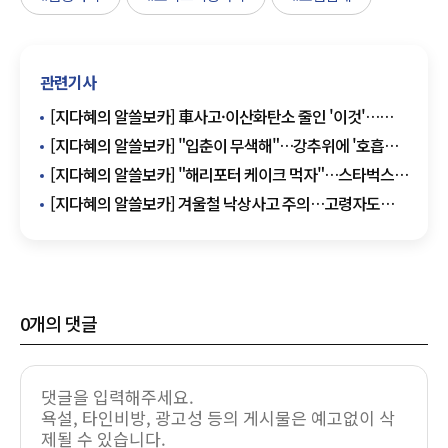
관련기사
[지다혜의 알쓸보카] 車사고·이산화탄소 줄인 '이것'…
캐롯 '안전주행 서비스' 눈길
[지다혜의 알쓸보카] "입춘이 무색해"…강추위에 '호흡기
질환' 보장 보험 인기
[지다혜의 알쓸보카] "해리포터 케이크 먹자"…스타벅스
50% 할인카드 모음
[지다혜의 알쓸보카] 겨울철 낙상사고 주의…고령자도
가입 가능한 상해보험은?
0
개의 댓글