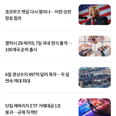
호르무즈 뱃길 다시 열리나…이란·오만
항로 합의
갤럭시 Z8·워치9, 7일 국내 정식 출격…
100개국 순차 출시
6월 경상수지 497억 달러 흑자…두 달
연속 역대 최대
단일 레버리지 ETF 거래대금 1조
붕괴…규제 직격탄