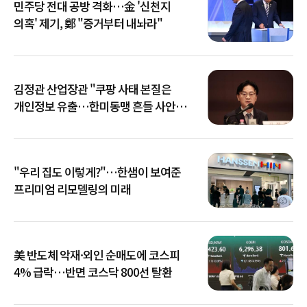
민주당 전대 공방 격화…金 '신천지
의혹' 제기, 鄭 "증거부터 내놔라"
김정관 산업장관 "쿠팡 사태 본질은
개인정보 유출…한미동맹 흔들 사안
아냐"
"우리 집도 이렇게?"…한샘이 보여준
프리미엄 리모델링의 미래
美 반도체 악재·외인 순매도에 코스피
4% 급락…반면 코스닥 800선 탈환