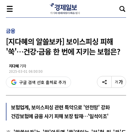
금융
[지다혜의 알쓸보카] 보이스피싱 피해
'쑥'…건강·금융 한 번에 지키는 보험은?
지다혜
기자
2025-03-01 06:00:00
구글 검색 선호 출처로 추가
보험업계, 보이스피싱 관련 특약으로 '안전망' 강화
건강보험에 금융 사기 피해 보장 탑재…'일석이조'
※ '알쓸보카'는 '알'아두면 '쓸'데있는 '보'험 및 '카'드