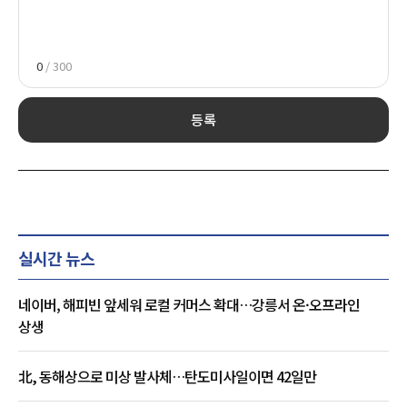
0
/ 300
등록
실시간 뉴스
네이버, 해피빈 앞세워 로컬 커머스 확대…강릉서 온·오프라인
상생
北, 동해상으로 미상 발사체…탄도미사일이면 42일만