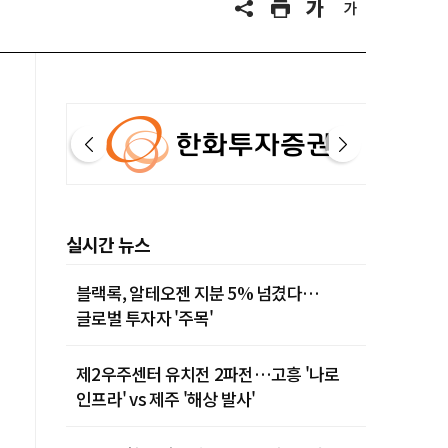
실시간 뉴스
블랙록, 알테오젠 지분 5% 넘겼다…
글로벌 투자자 '주목'
제2우주센터 유치전 2파전…고흥 '나로
인프라' vs 제주 '해상 발사'