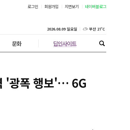
로그인
회원가입
지면보기
네이버블로그
부산 27˚C
대구 25˚C
2026.08.09 일요일
문화
딥인사이트
인천 27˚C
광주 26˚C
대전 25˚C
 '광폭 행보'… 6G
울산 25˚C
강릉 23˚C
제주 27˚C