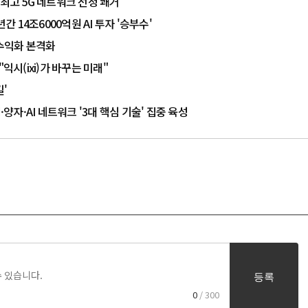
' 최고 5G 네트워크 선정 쾌거
년간 14조6000억원 AI 투자 '승부수'
로 수익화 본격화
"익시(ixi)가 바꾸는 미래"
길'
성·양자·AI 네트워크 '3대 핵심 기술' 집중 육성
등록
0
/ 300