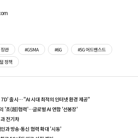
.com
 장관
#GSMA
#6G
#5G 어드밴스드
털 정책
WiFi 7D' 출시… "AI 시대 최적의 인터넷 환경 제공"
의 '초(超)협력'…글로벌 AI 연합 '선봉장'
과 전기차
페인과 방송·통신 협력 확대 '시동'