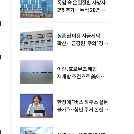
폭염 속 온열질환 사망자
2명 추가…누적 28명으로
늘어
협
상품권 이용 자금세탁
확산…금감원 '주의' 경보
발령
니
이란, 호르무즈 해협
재개방 조건으로 美에
병력 철수·배상 요구
한정애 "버스 하우스 실현
불가"…청년 주거 논란
진화
책