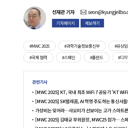
선재관
기자
seon@kyungjeilbo
기자페이지
제보하기
#MWC 2025
#과학기술정보통신부
#유상임
#국제 협력
#스페인
#폴란드
#디지
관련기사
[MWC 2025] KT, 국내 최초 WiFi 7 공유기 'KT 
[MWC 2025] SK텔레콤, AI 혁명 주도하는 통신사들
가성비는 잊어라…샤오미가 선보이는 고가 스마트폰
[MWC 2025] 김태규 부위원장, MWC25 참가… 스