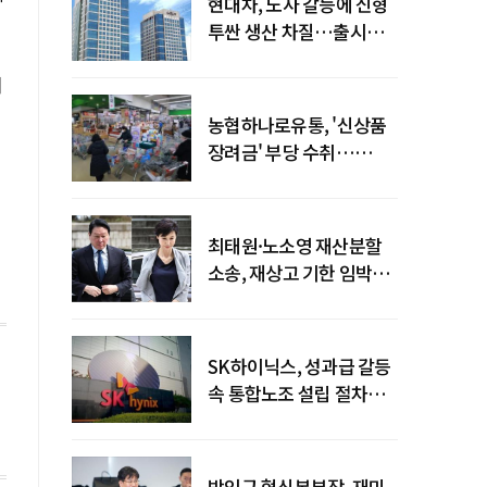
현대차, 노사 갈등에 신형
투싼 생산 차질…출시
일정 영향 가능성↑
히
농협하나로유통, '신상품
장려금' 부당 수취…
공정위 과징금
4억6200만원
최태원·노소영 재산분할
소송, 재상고 기한 임박…
이번주 결론 갈림길
SK하이닉스, 성과급 갈등
속 통합노조 설립 절차
착수
박인규 혁신본부장, 재미