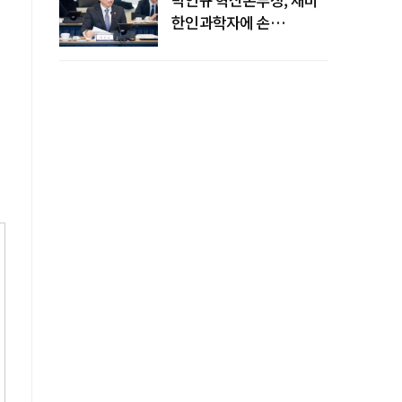
한인과학자에 손
내밀었다…AI·우주·양자
공동연구 확대