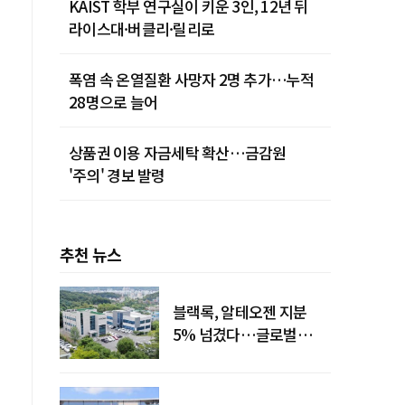
KAIST 학부 연구실이 키운 3인, 12년 뒤
라이스대·버클리·릴리로
폭염 속 온열질환 사망자 2명 추가…누적
28명으로 늘어
상품권 이용 자금세탁 확산…금감원
'주의' 경보 발령
추천 뉴스
블랙록, 알테오젠 지분
5% 넘겼다…글로벌
투자자 '주목'