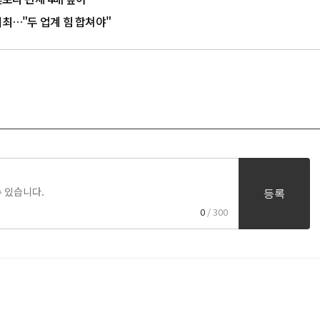
개최…"두 업계 힘 합쳐야"
등록
0
/ 300