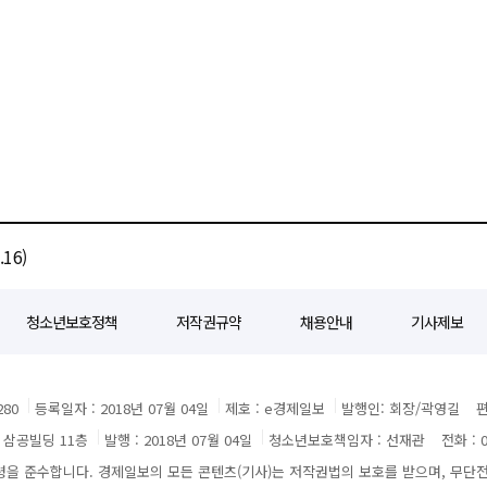
16)
청소년보호정책
저작권규약
채용안내
기사제보
80
등록일자 : 2018년 07월 04일
제호 : e경제일보
발행인: 회장/곽영길
편
3 삼공빌딩 11층
발행 : 2018년 07월 04일
청소년보호책임자 : 선재관
전화 : 0
 준수합니다. 경제일보의 모든 콘텐츠(기사)는 저작권법의 보호를 받으며, 무단전재