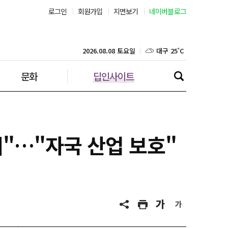
로그인
회원가입
지면보기
네이버블로그
부산 27˚C
대구 25˚C
2026.08.08 토요일
문화
딥인사이트
인천 29˚C
광주 27˚C
대전 26˚C
"…"자국 산업 보호"
울산 25˚C
강릉 25˚C
제주 28˚C