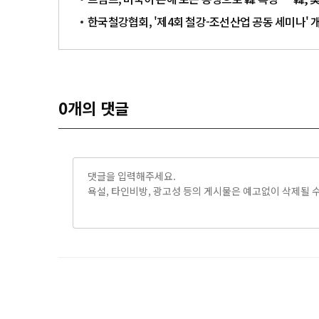
한국철강협회, '제4회 철강-조선산업 공동 세미나' 
0
개의 댓글