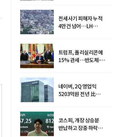
전세사기 피해자 누적
4만건 넘어…LH
피해주택 매입도 1만호
돌파
트럼프, 폴리실리콘에
15% 관세…반도체·
태양광 공급망 재편 신호
네이버, 2Q 영업익
5203억원 전년 比
0.2%↓…영업익
주춤에도 성장동력 키운다
코스피, 개장 상승분
반납하고 장중 하락
전환…중동 리스크·美