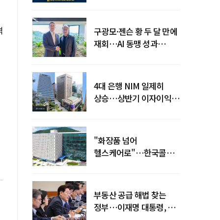
전력망' 리스크 확산
격
구광모·젠슨 황 두 달 만에
재회…AI 동맹 성과
가시화될까
4대 은행 NIM 일제히
상승…상반기 이자이익
19조 육박
"화장품 넘어
헬스케어로"…한국콜마,
제약·바이오 축으로 몸집
키운다
부동산 공급 해법 찾는
정부…이재명 대통령, 2차
점검회의 주재