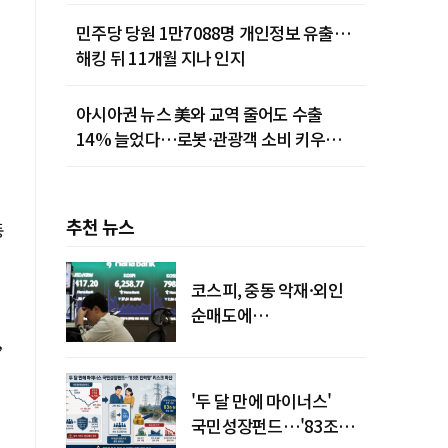
민주당 당원 1만7088명 개인정보 유출…
해킹 뒤 11개월 지나 인지
아시아권 뉴스 美와 교역 줄어도 수출
14% 늘었다…로봇·관광객 소비 키우는
중국
추천 뉴스
동
코스피, 중동 악재·외인
순매도에
하락…"하이닉스 또
,
급락"
'두 달 만에 마이너스'
국민성장펀드…'83조