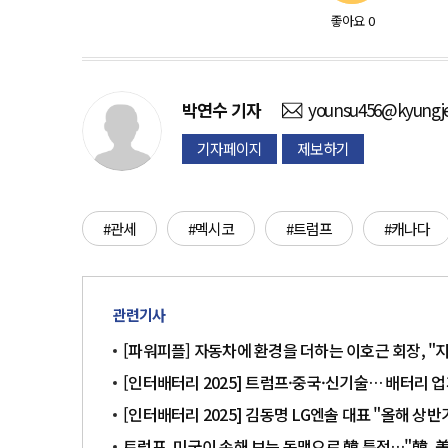
좋아요
0
박연수
기자
younsu456@kyungje
기자페이지
제보하기
#관세
#멕시코
#트럼프
#캐나다
관련기사
[파워피플] 자동차에 환경을 더하는 이호근 회장, "
[인터배터리 2025] 트럼프·중국·신기술… 배터리 업
[인터배터리 2025] 김동명 LG엔솔 대표 "올해 상
트럼프, 미국이 손해 보는 동맹으로 韓 특정…"韓, 美