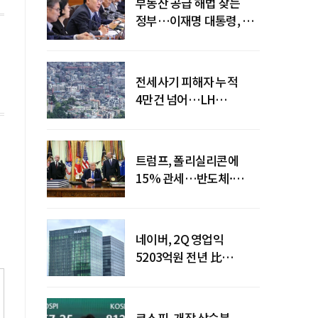
부동산 공급 해법 찾는
정부…이재명 대통령, 2차
점검회의 주재
전세사기 피해자 누적
4만건 넘어…LH
피해주택 매입도 1만호
돌파
트럼프, 폴리실리콘에
15% 관세…반도체·
태양광 공급망 재편 신호
네이버, 2Q 영업익
5203억원 전년 比
0.2%↓…영업익
주춤에도 성장동력 키운다
코스피, 개장 상승분