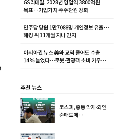
GS리테일, 2028년 영업익 3800억원
목표…기업가치·주주환원 강화
민주당 당원 1만7088명 개인정보 유출…
해킹 뒤 11개월 지나 인지
아시아권 뉴스 美와 교역 줄어도 수출
14% 늘었다…로봇·관광객 소비 키우는
중국
3
추천 뉴스
코스피, 중동 악재·외인
순매도에
하락…"하이닉스 또
급락"