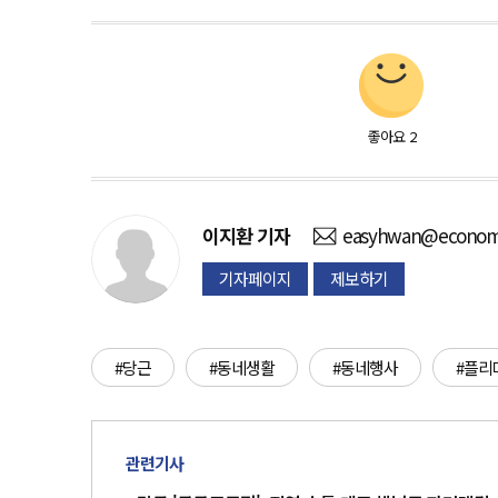
좋아요
2
이지환
기자
easyhwan@economi
기자페이지
제보하기
#당근
#동네생활
#동네행사
#플리
관련기사