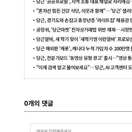
당근 '공공프로필', 지역 소통 대표 채널로 자리매김…
"혼자선 힘든 건강 식단, 이웃과 함께"… '당근' 샐러
당근, 경기도와 손잡고 중장년층 '라이트잡' 채용관 
공정위, '당근마켓' 전자상거래법 위반 제재… 시정명
당근알바, 새 학기 맞이 '새학기엔 이런알바' 프로모
당근 해외판 '캐롯', 캐나다 누적 가입자 수 200만
당근, 전문가모드 '동영상 유형 광고' 출시…"영상 
"이제 검색 말고 물어보세요"… 당근, AI 고객센터 
0
개의 댓글