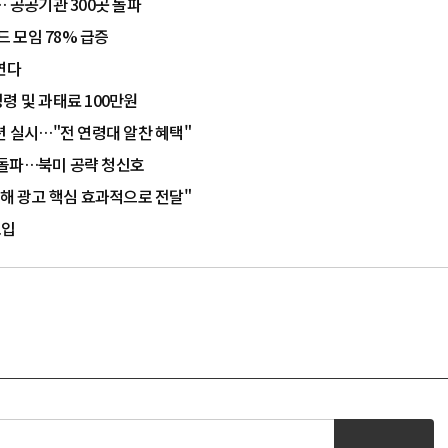
 공공기관 300곳 돌파
드 모임 78% 급증
연다
령 및 과태료 100만원
션 실시…"전 연령대 알찬 혜택"
명 돌파…북미 공략 청신호
통해 광고 핵심 효과적으로 전달"
도입