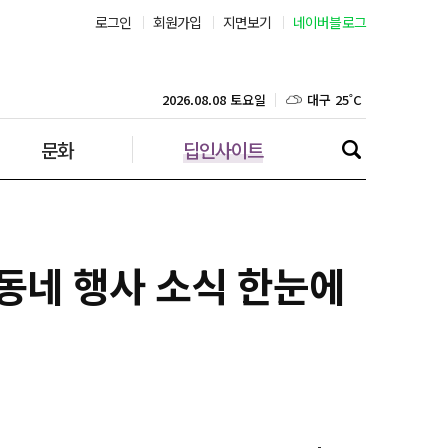
로그인
회원가입
지면보기
네이버블로그
대구 25˚C
인천 28˚C
2026.08.08 토요일
문화
딥인사이트
광주 26˚C
대전 25˚C
울산 25˚C
 동네 행사 소식 한눈에
강릉 26˚C
제주 28˚C