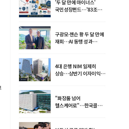
'두 달 만에 마이너스'
국민성장펀드…'83조
전력망' 리스크 확산
구광모·젠슨 황 두 달 만에
재회…AI 동맹 성과
가시화될까
4대 은행 NIM 일제히
상승…상반기 이자이익
19조 육박
고
"화장품 넘어
헬스케어로"…한국콜마,
제약·바이오 축으로 몸집
키운다