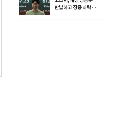
반납하고 장중 하락
전환…중동 리스크·美
경계감