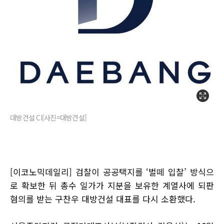
대방건설 CI[사진=대방건설]
[이코노믹데일리] 검찰이 공공택지를 ‘벌떼 입찰’ 방식으
로 확보한 뒤 총수 일가가 지분을 보유한 계열사에 되판
혐의를 받는 구찬우 대방건설 대표를 다시 소환했다.