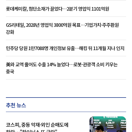
롯데케미칼, 첨단소재가 끌었다…2분기 영업익 1101억원
GS리테일, 2028년 영업익 3800억원 목표…기업가치·주주환원
강화
민주당 당원 1만7088명 개인정보 유출…해킹 뒤 11개월 지나 인지
美와 교역 줄어도 수출 14% 늘었다…로봇·관광객 소비 키우는
중국
추천 뉴스
코스피, 중동 악재·외인 순매도에
하락…"하이닉스 또 급락"