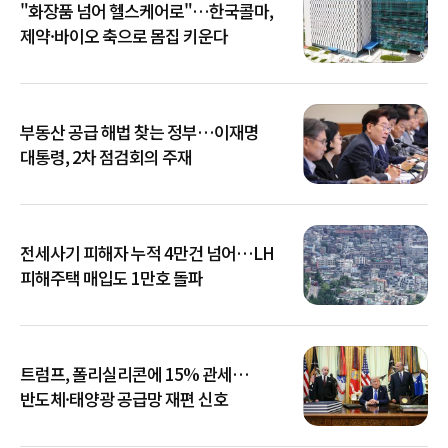
"화장품 넘어 헬스케어로"…한국콜마,
제약·바이오 축으로 몸집 키운다
부동산 공급 해법 찾는 정부…이재명
대통령, 2차 점검회의 주재
전세사기 피해자 누적 4만건 넘어…LH
피해주택 매입도 1만호 돌파
트럼프, 폴리실리콘에 15% 관세…
반도체·태양광 공급망 재편 신호