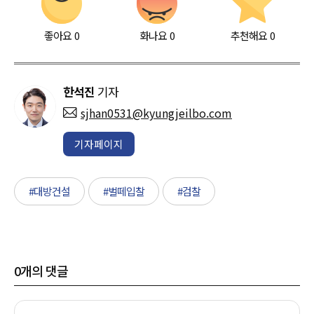
좋아요
0
화나요
0
추천해요
0
한석진
기자
sjhan0531@kyungjeilbo.com
기자페이지
#대방건설
#벌떼입찰
#검찰
0
개의 댓글