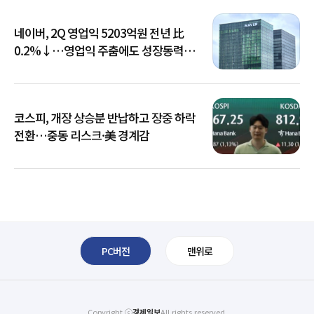
네이버, 2Q 영업익 5203억원 전년 比
0.2%↓…영업익 주춤에도 성장동력
키운다
코스피, 개장 상승분 반납하고 장중 하락
전환…중동 리스크·美 경계감
PC버전
맨위로
Copyright ⓒ
경제일보
All rights reserved.