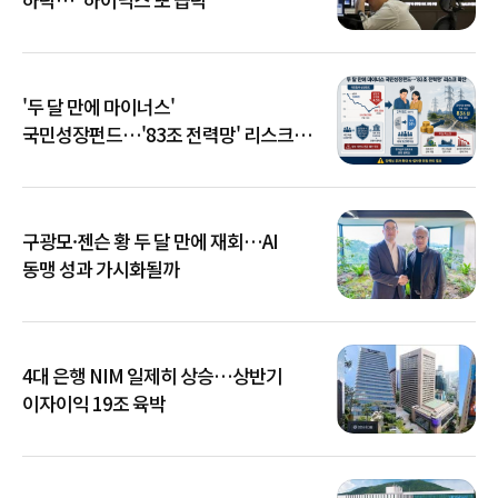
'두 달 만에 마이너스'
국민성장펀드…'83조 전력망' 리스크
확산
구광모·젠슨 황 두 달 만에 재회…AI
동맹 성과 가시화될까
4대 은행 NIM 일제히 상승…상반기
이자이익 19조 육박