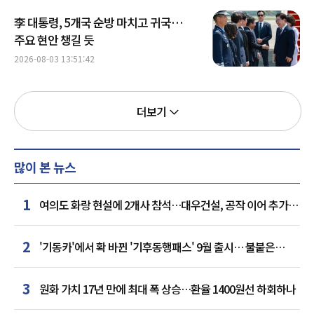
李 대통령, 5개국 순방 마치고 귀국…
주요 현안 챙길 듯
2026-08-03 13:51:42
더보기
많이 본 뉴스
1
여의도 화랑 현설에 2개사 참석…대우건설, 공작 이어 추가
거점 확보하나
2
'기동카'에서 확 바뀐 '기후동행패스' 9월 출시… 불붙은
카드사 경쟁
3
원화 가치 17년 만에 최대 폭 상승…환율 1400원선 하회하나