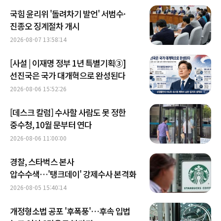
국힘 윤리위 '돌려차기 발언' 서범수·
진종오 징계절차 개시
2026-08-07 13:58:14
[사설 | 이재명 정부 1년 특별기획③]
선진국은 국가 대개혁으로 완성된다
2026-08-06 15:52:26
[데스크 칼럼] 수사할 사람도 못 정한
중수청, 10월 문부터 연다
2026-08-06 11:00:00
경찰, 스타벅스 본사
압수수색…'탱크데이' 강제수사 본격화
2026-08-05 15:40:14
개정형소법 공포 '후폭풍'…후속 입법