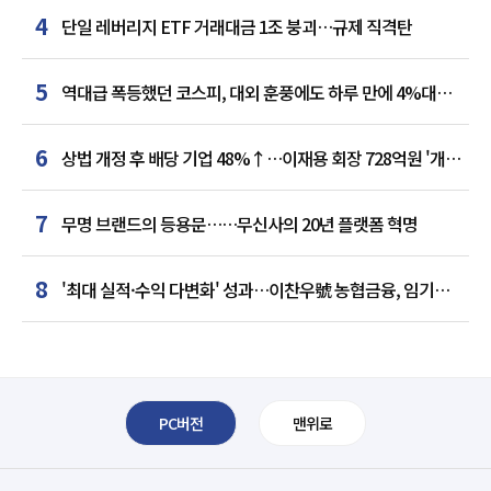
4
단일 레버리지 ETF 거래대금 1조 붕괴…규제 직격탄
5
역대급 폭등했던 코스피, 대외 훈풍에도 하루 만에 4%대
급락
6
상법 개정 후 배당 기업 48%↑…이재용 회장 728억원 '개인
최다'
7
무명 브랜드의 등용문……무신사의 20년 플랫폼 혁명
8
'최대 실적·수익 다변화' 성과…이찬우號 농협금융, 임기
말년 성장 박차
PC버전
맨위로