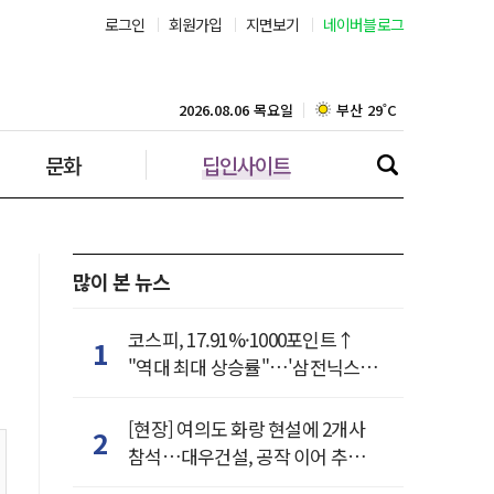
로그인
회원가입
지면보기
네이버블로그
부산 29˚C
대구 31˚C
2026.08.06 목요일
문화
딥인사이트
인천 29˚C
광주 32˚C
대전 32˚C
많이 본 뉴스
울산 30˚C
코스피, 17.91%·1000포인트↑
1
"역대 최대 상승률"…'삼전닉스'
강릉 30˚C
동반 상한가
[현장] 여의도 화랑 현설에 2개사
2
제주 30˚C
참석…대우건설, 공작 이어 추가
거점 확보하나