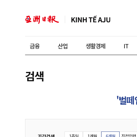
금융
산업
생활경제
IT
검색
'벌떼
기간검색
1주일
1개월
6개월
직접입력