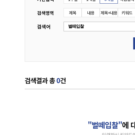
검색영역
제목
내용
제목+내용
키워드
검색어
검색결과 총
0
건
"벌떼입찰"
에 
입력하신 키워드의