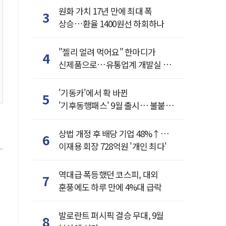
원화 가치 17년 만에 최대 폭
3
상승…환율 1400원선 하회하나
"젤리 얼려 먹어요" 한마디가
4
신제품으로…유통업계 개발실 된
SNS
'기동카'에서 확 바뀐
5
'기후동행패스' 9월 출시… 불붙은
카드사 경쟁
상법 개정 후 배당 기업 48%↑…
6
이재용 회장 728억원 '개인 최다'
역대급 폭등했던 코스피, 대외
7
훈풍에도 하루 만에 4%대 급락
발로란트 퍼시픽 결승 무대, 9월
8